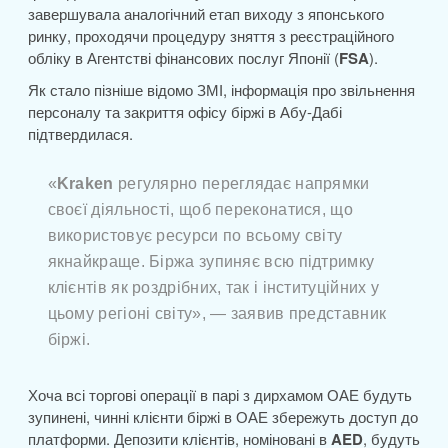
завершувала аналогічний етап виходу з японського
ринку, проходячи процедуру зняття з реєстраційного
обліку в Агентстві фінансових послуг Японії (
FSA
).
Як стало пізніше відомо ЗМІ, інформація про звільнення
персоналу та закриття офісу біржі в Абу-Дабі
підтвердилася.
«
Kraken
регулярно переглядає напрямки
своєї діяльності, щоб переконатися, що
використовує ресурси по всьому світу
якнайкраще. Біржа зупиняє всю підтримку
клієнтів як роздрібних, так і інституційних у
цьому регіоні світу», — заявив представник
біржі.
Хоча всі торгові операції в парі з дирхамом ОАЕ будуть
зупинені, чинні клієнти біржі в ОАЕ збережуть доступ до
платформи. Депозити клієнтів, номіновані в
AED
, будуть