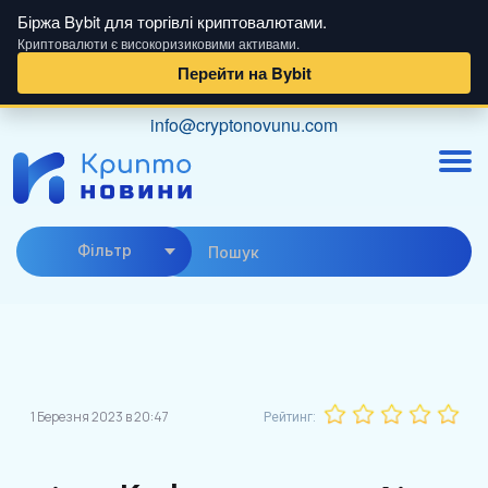
Біржа Bybit для торгівлі криптовалютами.
Криптовалюти є високоризиковими активами.
Перейти на Bybit
Skip
info@cryptonovunu.com
to
content
Фiльтр
1 Березня 2023 в 20:47
Рейтинг: