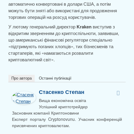
автоматично конвертовані в долари США, а потім
можуть бути зняті або використані для продовження
торгових операцій на розсуд користувачів.
У лютому генеральний директор
Kraken
виступив з
відкритим зверненням до криптоспільноти, заявивши,
що американські фінансові регулятори спеціально
«підтримують поганих хлопців», тих бізнесменів та
стартаперів, які «намагаються розвалити
криптовалютний світ».
Про автора
Останні публікації
Стасенко Степан
Вища економічна освіта
Успішний криптотрейдер
Засновник компанії Криптоновини
Експерт порталу Cryptonovunu. Учасник конференцій
присвячених криптовалютам.