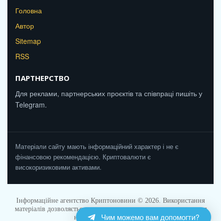
Головна
Автор
Sitemap
RSS
ПАРТНЕРСТВО
Для реклами, партнерських проєктів та співпраці пишіть у
Telegram.
Матеріали сайту мають інформаційний характер і не є
фінансовою рекомендацією. Криптовалюти є
високоризиковими активами.
Інформаційне агентство Криптоновини © 2026. Використання
матеріалів дозволяється за умови прямого активного посилання
Чим можемо вам допомогти?
на Cryptonovunu.com.ua.