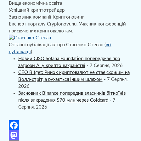
Вища економічна освіта
Успішний криптотрейдер
Засновник компанії Криптоновини
Експерт порталу Cryptonovunu. Учасник конференцій
присвячених криптовалютам.
Останні публікації автора Стасенко Степан
(
всі
публікації
)
Новий CISO Solana Foundation попереджає про
загрози AI у криптошахрайстві
- 7 Серпня, 2026
CEO Bitget: Ринок криптовалют не стає схожим на
Волл-стріт, а рухається іншим шляхом
- 7 Серпня,
2026
Засновник Binance попередив власників біткоїнів
після викрадення $70 млн через Coldcard
- 7
Серпня, 2026
F