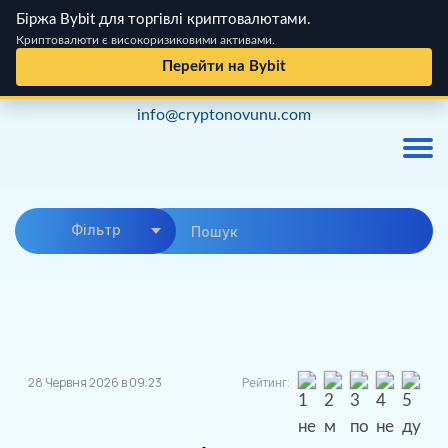
Біржа Bybit для торгівлі криптовалютами.
Криптовалюти є високоризиковими активами.
Перейти на Bybit
Skip
info@cryptonovunu.com
to
content
Фiльтр
28 Червня 2026 в 09:23
Рейтинг: