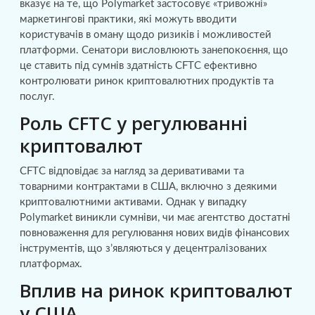
вказує на те, що Polymarket застосовує «тривожні»
маркетингові практики, які можуть вводити
користувачів в оману щодо ризиків і можливостей
платформи. Сенатори висловлюють занепокоєння, що
це ставить під сумнів здатність CFTC ефективно
контролювати ринок криптовалютних продуктів та
послуг.
Роль CFTC у регулюванні
криптовалют
CFTC відповідає за нагляд за деривативами та
товарними контрактами в США, включно з деякими
криптовалютними активами. Однак у випадку
Polymarket виникли сумніви, чи має агентство достатні
повноваження для регулювання нових видів фінансових
інструментів, що з’являються у децентралізованих
платформах.
Вплив на ринок криптовалют
у США