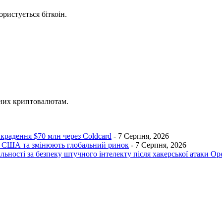
ристується біткоін.
ених криптовалютам.
икрадення $70 млн через Coldcard
- 7 Серпня, 2026
ик США та змінюють глобальний ринок
- 7 Серпня, 2026
льності за безпеку штучного інтелекту після хакерської атаки O