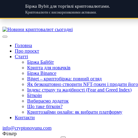
Біржа Bybit для торгівлі криптовалютами.
Криптовалюти є високоризиковими активами.
Skip
to
content
Головна
Про проєкт
Статті
Біржа Байбіт
Крипта для новачків
Біржа Binance
Bitget – криптобіржа: повний огляд
Як безкоштовно створити NFT-токен і продати його:
Індекс страху та жадібності (Fear and Greed Index)
Біткоін
Вибираємо додаток
Що таке біткоін?
Криптозайми онлайн: як вибрати платформу
Контакти
info@cryptonovunu.com
Фiльтр