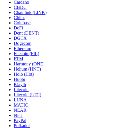
Cardano
CBDC
Chainlink (LINK)
Chiliz
Coinbase
DeFi
Dent (DENT)
DGTX
Dogecoin
Ethereum
Filecoin (FIL)
FTM
Harmony (ONE
Helium (HNT)
Holo (Hot)
Huobi
Klayth
Litecoin
Litecoin (LTC)
LUNA
MATIC
NEAR
NFT
PayPal
Polkadot