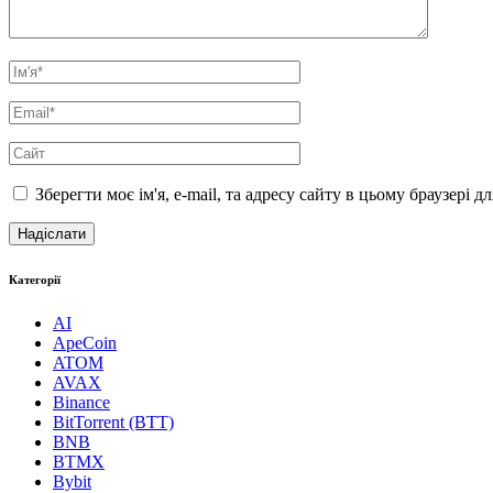
Зберегти моє ім'я, e-mail, та адресу сайту в цьому браузері 
Категорії
AI
ApeCoin
ATOM
AVAX
Binance
BitTorrent (BTT)
BNB
BTMX
Bybit