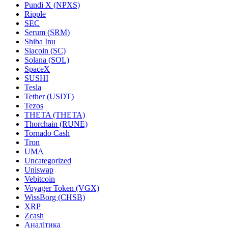
Pundi X (NPXS)
Ripple
SEC
Serum (SRM)
Shiba Inu
Siacoin (SC)
Solana (SOL)
SpaceX
SUSHI
Tesla
Tether (USDT)
Tezos
THETA (THETA)
Thorchain (RUNE)
Tornado Cash
Tron
UMA
Uncategorized
Uniswap
Vebitcoin
Voyager Token (VGX)
WissBorg (CHSB)
XRP
Zcash
Аналітика