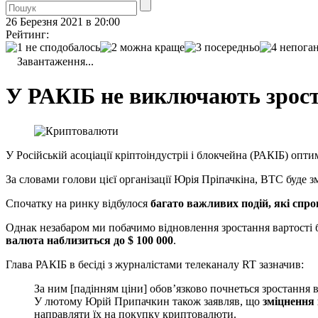
26 Березня 2021 в 20:00
Рейтинг:
Завантаження...
У РАКІБ не виключають зростан
У Російській асоціації кріптоіндустріі і блокчейна (РАКІБ) о
За словами голови цієї організації Юрія Пріпачкіна, BTC буде 
Спочатку на ринку відбулося
багато важливих подій, які спро
Однак незабаром ми побачимо відновлення зростання вартості б
валюта наблизиться до $ 100 000
.
Глава РАКІБ в бесіді з журналістами телеканалу RT зазначив:
За ним [падінням ціни] обов’язково почнеться зростання 
У лютому Юрій Припачкин також заявляв, що
зміцнення
направляти їх на покупку криптовалюти.