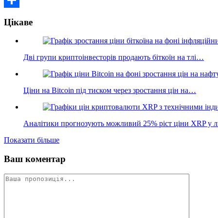
Поділитися
Цікаве
Дві групи криптоінвесторів продають біткоїн на тлі…
Ціни на Bitcoin під тиском через зростання цін на…
Аналітики прогнозують можливий 25% ріст ціни XRP у л
Показати більше
Ваш коментар