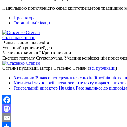
Найбільшою популярністю серед кріптотрейдеров традиційно ко
Про автора
Останні публікації
Стасенко Степан
Вища економічна освіта
Успішний криптотрейдер
Засновник компанії Криптоновини
Експерт порталу Cryptonovunu. Учасник конференцій присвяч
Останні публікації автора Стасенко Степан
(
всі публікації
)
Засновник Binance попередив власників біткоїнів після в
Китайські технології штучного інтелекту кидають викл
Генеральний директор Hugging Face закликає до відповіда
Facebook
Mastodon
Email