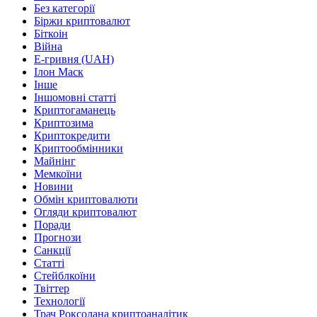
Без категорії
Біржи криптовалют
Біткоін
Війна
Е-гривня (UAH)
Ілон Маск
Інше
Іншомовні статті
Криптогаманець
Криптозима
Криптокредити
Криптообмінники
Майнінг
Мемкоїни
Новини
Обмін криптовалюти
Огляди криптовалют
Поради
Прогнози
Санкції
Статті
Стейблкоїни
Твіттер
Технології
Трач Роксолана криптоаналітик