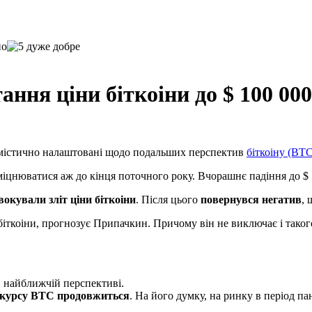
ня ціни біткоіни до $ 100 000 
птимістично налаштовані щодо подальших перспектив
біткоіну (BT
зміцнюватися аж до кінця поточного року. Вчорашнє падіння до $ 
вокували зліт ціни біткоіни
. Після цього
повернувся негатив
, 
іткоіни, прогнозує Припачкин. Причому він не виключає і таког
в найближчій перспективі.
 курсу BTC продовжиться
. На його думку, на ринку в період па