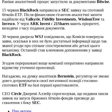
Раніше аналогічний процес запустили за документами
Bitwise
.
15 червня
BlackRock
направила в
SEC
заявку на спотовий
біткоїн-ETF. Після фінансовим гігантом аналогічні запити
надійшли від
Valkyrie
,
Fidelity
Investments
,
WisdomTree
та
Invesco
. У черзі
ARK Invest
c
21Shares
мають пріоритет,
виходячи з часу подання документів.
30 червня джерела
WSJ
повідомили, що Комісія повернула
заяви, оскільки в них не було достатньої інформації щодо так
званої угоди про спільне спостереження або деталі цього
механізму. Останній став ключовим доповненням у заявці
BlackRock
.
Згодом перераховані вище компанії оперативно направили
відомству уточнені пропозиції.
Нагадаємо, на думку аналітиків
Bernstein
, регулятор не зможе
довго дотримуватися своєї негативної позиції стосовно
спотових
ETF
на базі першої криптовалюти.
CEO
Circle
Джеремі Аллейр спрогнозував, що недавня хвиля
заявок на запуск біржових біткоїн-фондів призведе до
схвалення з боку
SEC
.
Про автора