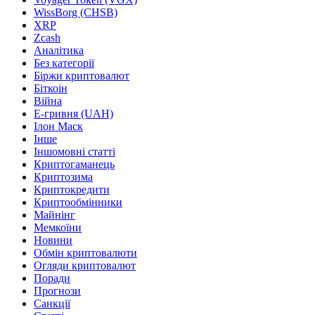
WissBorg (CHSB)
XRP
Zcash
Аналітика
Без категорії
Біржи криптовалют
Біткоін
Війна
Е-гривня (UAH)
Ілон Маск
Інше
Іншомовні статті
Криптогаманець
Криптозима
Криптокредити
Криптообмінники
Майнінг
Мемкоїни
Новини
Обмін криптовалюти
Огляди криптовалют
Поради
Прогнози
Санкції