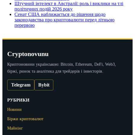
Штучний інтелект в Австралії: роль і виклики на тлі
політичних подій 2026 року
Сенат США наближається до рішення щодо
законодавства про криптовалюти перед літньою
перервою
Cryptonovunu
Криптоновини українською: Bitcoin, Ethereum, DeFi, Web3,
біржі, ринок та аналітика для трейдерів і інвесторів.
Telegram
Bybit
РУБРИКИ
Новини
Біржи криптовалют
Майнінг