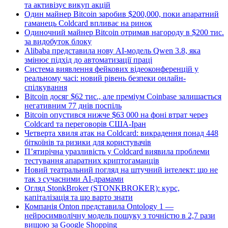
та активізує викуп акцій
Один майнер Bitcoin заробив $200,000, поки апаратний
гаманець Coldcard впливає на ринок
Одиночний майнер Bitcoin отримав нагороду в $200 тис.
за видобуток блоку
Alibaba представила нову AI-модель Qwen 3.8, яка
змінює підхід до автоматизації праці
Система виявлення фейкових відеоконференцій у
реальному часі: новий рівень безпеки онлайн-
спілкування
Bitcoin досяг $62 тис., але преміум Coinbase залишається
негативним 77 днів поспіль
Bitcoin опустився нижче $63 000 на фоні втрат через
Coldcard та переговорів США-Іран
Четверта хвиля атак на Coldcard: викрадення понад 448
біткоїнів та ризики для користувачів
П’ятирічна уразливість у Coldcard виявила проблеми
тестування апаратних криптогаманців
Новий театральний погляд на штучний інтелект: що не
так з сучасними AI-драмами
Огляд StonkBroker (STONKBROKER): курс,
капіталізація та що варто знати
Компанія Onton представила Ontology 1 —
нейросимволічну модель пошуку з точністю в 2,7 рази
вищою за Google Shopping