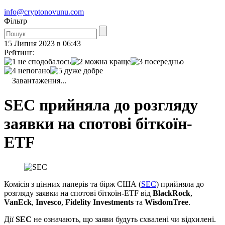
info@cryptonovunu.com
Фiльтр
15 Липня 2023 в 06:43
Рейтинг:
Завантаження...
SEC прийняла до розгляду
заявки на спотові біткоїн-
ETF
Комісія з цінних паперів та бірж США (
SEC
) прийняла до
розгляду заявки на спотові біткоїн-ETF від
BlackRock
,
VanEck
,
Invesco
,
Fidelity Investments
та
WisdomTree
.
Дії
SEC
не означають, що заяви будуть схвалені чи відхилені.