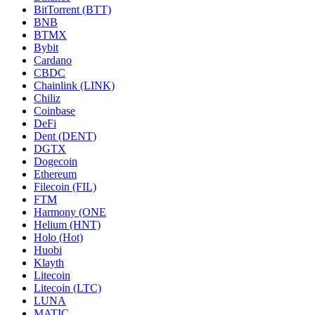
BitTorrent (BTT)
BNB
BTMX
Bybit
Cardano
CBDC
Chainlink (LINK)
Chiliz
Coinbase
DeFi
Dent (DENT)
DGTX
Dogecoin
Ethereum
Filecoin (FIL)
FTM
Harmony (ONE
Helium (HNT)
Holo (Hot)
Huobi
Klayth
Litecoin
Litecoin (LTC)
LUNA
MATIC