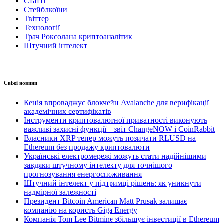
Статті
Стейблкоїни
Твіттер
Технології
Трач Роксолана криптоаналітик
Штучний інтелект
Свіжі новини
Кенія впроваджує блокчейн Avalanche для верифікації
академічних сертифікатів
Інструменти криптовалютної приватності виконують
важливі захисні функції – звіт ChangeNOW і CoinRabbit
Власники XRP тепер можуть позичати RLUSD на
Ethereum без продажу криптовалюти
Українські електромережі можуть стати надійнішими
завдяки штучному інтелекту для точнішого
прогнозування енергоспоживання
Штучний інтелект у підтримці рішень: як уникнути
надмірної залежності
Президент Bitcoin American Matt Prusak залишає
компанію на користь Giga Energy
Компанія Tom Lee Bitmine збільшує інвестиції в Ethereum