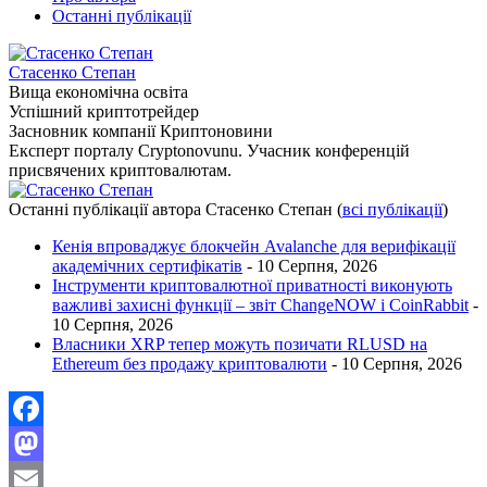
Останні публікації
Стасенко Степан
Вища економічна освіта
Успішний криптотрейдер
Засновник компанії Криптоновини
Експерт порталу Cryptonovunu. Учасник конференцій
присвячених криптовалютам.
Останні публікації автора Стасенко Степан
(
всі публікації
)
Кенія впроваджує блокчейн Avalanche для верифікації
академічних сертифікатів
- 10 Серпня, 2026
Інструменти криптовалютної приватності виконують
важливі захисні функції – звіт ChangeNOW і CoinRabbit
-
10 Серпня, 2026
Власники XRP тепер можуть позичати RLUSD на
Ethereum без продажу криптовалюти
- 10 Серпня, 2026
Facebook
Mastodon