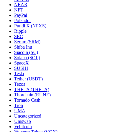
NEAR
NFT
PayPal
Polkadot
Pundi X (NPXS)
Ripple
SEC
Serum (SRM)
Shiba Inu
Siacoin (SC)
Solana (SOL)
SpaceX
SUSHI
Tesla
Tether (USDT)
Tezos
THETA (THETA)
Thorchain (RUNE)
Tornado Cash
Tron
UMA
Uncategorized
Uniswap
Vebitcoin
Voyager Token (VGX)