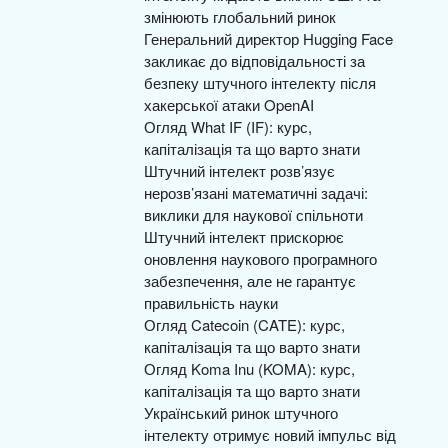
змінюють глобальний ринок
Генеральний директор Hugging Face
закликає до відповідальності за
безпеку штучного інтелекту після
хакерської атаки OpenAI
Огляд What IF (IF): курс,
капіталізація та що варто знати
Штучний інтелект розв’язує
нерозв’язані математичні задачі:
виклики для наукової спільноти
Штучний інтелект прискорює
оновлення наукового програмного
забезпечення, але не гарантує
правильність науки
Огляд Catecoin (CATE): курс,
капіталізація та що варто знати
Огляд Koma Inu (KOMA): курс,
капіталізація та що варто знати
Український ринок штучного
інтелекту отримує новий імпульс від