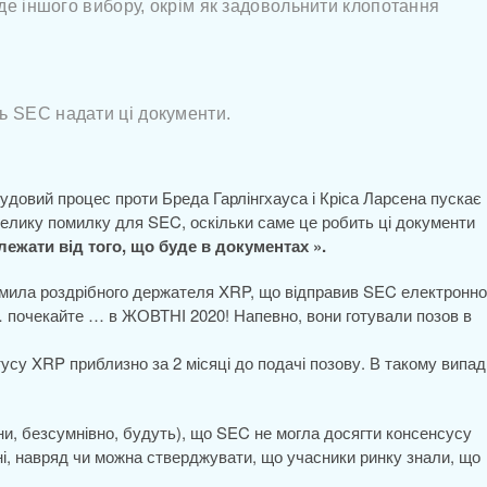
уде іншого вибору, окрім як задовольнити клопотання
ь SEC надати ці документи.
судовий процес проти Бреда Гарлінгхауса і Кріса Ларсена пускає 
велику помилку для SEC, оскільки саме це робить ці документи
ежати від того, що буде в документах ».
домила роздрібного держателя XRP, що відправив SEC електронно
… почекайте … в ЖОВТНІ 2020! Напевно, вони готували позов в
су XRP приблизно за 2 місяці до подачі позову. В такому випад
ни, безсумнівно, будуть), що SEC не могла досягти консенсусу
ні, навряд чи можна стверджувати, що учасники ринку знали, що