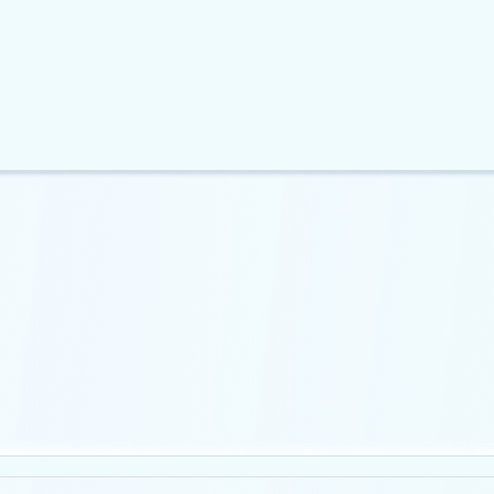
одовжує падіння на
Ripple розвиває RLUSD на тлі
дних відтоків…
зниження обсягів…