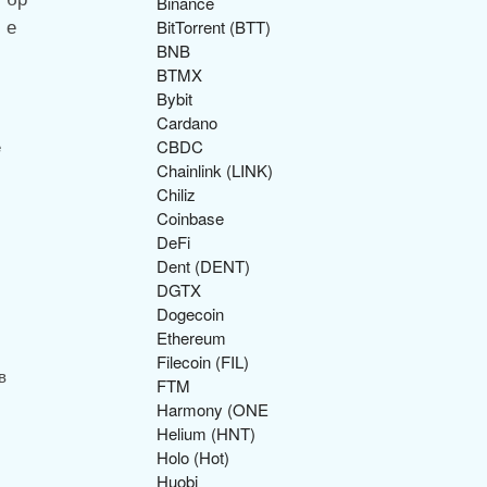
Binance
BitTorrent (BTT)
BNB
BTMX
Bybit
Cardano
e
CBDC
Chainlink (LINK)
Chiliz
Coinbase
DeFi
Dent (DENT)
DGTX
Dogecoin
Ethereum
Filecoin (FIL)
в
FTM
Harmony (ONE
Helium (HNT)
Holo (Hot)
Huobi