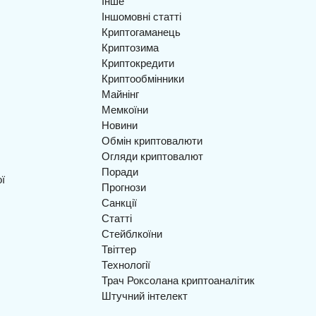
Інше
Іншомовні статті
Криптогаманець
Криптозима
Криптокредити
Криптообмінники
Майнінг
Мемкоїни
Новини
Обмін криптовалюти
Огляди криптовалют
Поради
Прогнози
Санкції
Статті
Стейблкоїни
Твіттер
Технології
Трач Роксолана криптоаналітик
Штучний інтелект