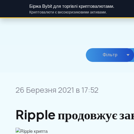
Біржа Bybit для торгівлі криптовалютами.
Криптовалюти є високоризиковими активами.
Skip
to
content
Фiльтр
26 Березня 2021 в 17:52
Ripple продовжує за