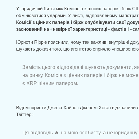
У юридичній битві між Комісією з цінних паперів і бірж С
обмінюватися ударами. У листі, відправленому магістрат
Комісії з цінних паперів і бірж опублікувати свої до
заснований на «невірної характеристиці» фактів і «с
Юристи Ripple пояснили, чому так важливі внутрішні до
шукають докази того, що агентство сприяло «поширеною
Замість цього відповідачі шукають документи, я
на ринку. Комісія з цінних паперів і бірж не мо
є XRP цінним папером.
Відомі юристи Джессі Хайнс і Джеремі Хоган відзначили л
Твіттері:
Ця відповідь 🔥 на мою особисту, а не юридичну 