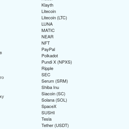
Klayth
Litecoin
Litecoin (LTC)
LUNA
MATIC
NEAR
NFT
PayPal
в
Polkadot
Pundi X (NPXS)
Ripple
SEC
го
Serum (SRM)
Shiba Inu
Siacoin (SC)
ку
Solana (SOL)
SpaceX
SUSHI
Tesla
Tether (USDT)