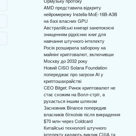
Ормузьку протоку
AMD представила відкриту
нейромережу Instella-MoE-16B-A3B
на базі власних GPU
Австралійські книгарі занепокоєні
знищенням рідкісних книг для
навчання штучного інтелекту
Росія розширила заборону на
майнінг криптовалют, включивши
Москву до 2032 року
Новий CISO Solana Foundation
попереджає про загрози AI у
криптошахрайстві
CEO Bitget: Ринок криптовалют не
стає схожим на Волл-стріт, а
рухається іншим шляхом
Засновник Binance попередив
власників біткоїнів після викрадення
$70 млн через Coldcard
Китайські технології штучного
інтелекту кидають виклик США та