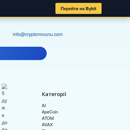
Перейти на Bybit
info@cryptonovunu.com
Категорії
AI
ApeCoin
ATOM
AVAX