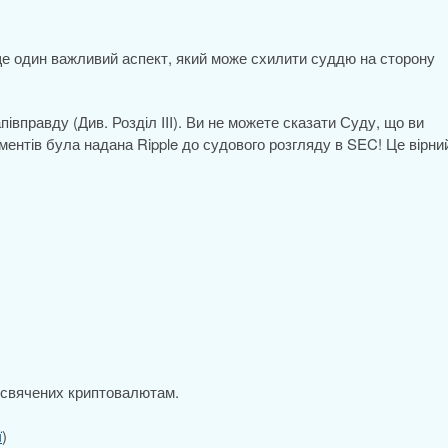
 ще один важливий аспект, який може схилити суддю на сторону
івправду (Див. Розділ III). Ви не можете сказати Суду, що ви
нтів була надана Ripple до судового розгляду в SEC! Це вірни
исвячених криптовалютам.
ї
)