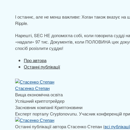
І останнє, але не менш важливе: Хоган також вказує на
Ripple.
Нарешті, SEC НЕ допомогла собі, коли говорила судді нап
«надали» 97 тис. Документів, коли ПОЛОВИНА цих докуме
спосіб розізлити суддю!
Про автора
Останні публікації
Стасенко Степан
Вища економічна освіта
Успішний криптотрейдер
Засновник компанії Криптоновини
Експерт порталу Cryptonovunu. Учасник конференцій пр
Останні публікації автора Стасенко Степан
(
всі публікаці