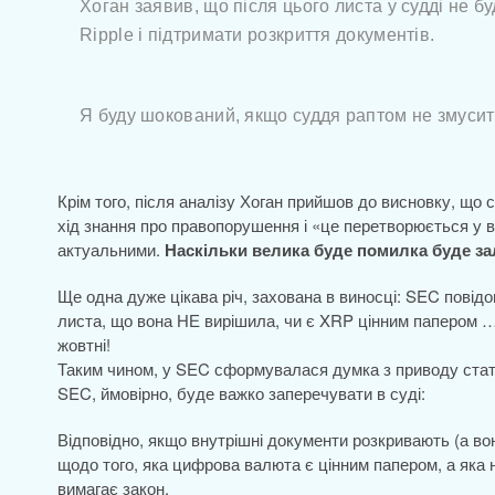
Хоган заявив, що після цього листа у судді не б
Ripple і підтримати розкриття документів.
Я буду шокований, якщо суддя раптом не змусит
Крім того, після аналізу Хоган прийшов до висновку, що 
хід знання про правопорушення і «це перетворюється у 
актуальними.
Наскільки велика буде помилка буде зал
Ще одна дуже цікава річ, захована в виносці: SEC пові
листа, що вона НЕ вирішила, чи є XRP цінним папером 
жовтні!
Таким чином, у SEC сформувалася думка з приводу стату
SEC, ймовірно, буде важко заперечувати в суді:
Відповідно, якщо внутрішні документи розкривають (а во
щодо того, яка цифрова валюта є цінним папером, а яка 
вимагає закон.