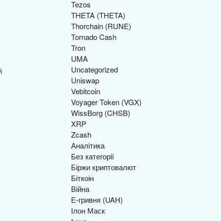
Tezos
THETA (THETA)
Thorchain (RUNE)
Tornado Cash
Tron
UMA
Uncategorized
й
Uniswap
Vebitcoin
Voyager Token (VGX)
WissBorg (CHSB)
XRP
Zcash
Аналітика
Без категорії
Біржи криптовалют
Біткоін
Війна
Е-гривня (UAH)
Ілон Маск