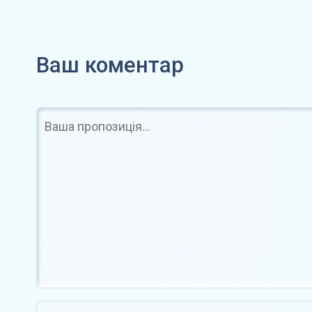
Перший продаж біткоїнів
Bitcoin пр
компанією Strategy з 2022…
фоні рекор
Ваш коментар