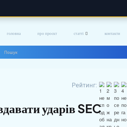
головна
про проєкт
статті
контакти
Рейтинг:
вдавати ударів SEC