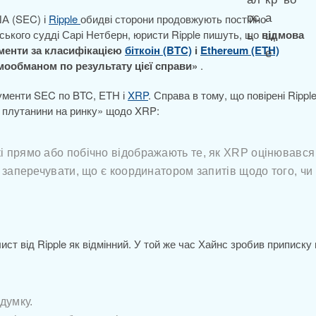
ША (SEC) і
Ripple
обидві сторони продовжують постійно
ського судді Сарі Нетберн, юристи Ripple пишуть, що
відмова
кументи за класифікацією
біткоін (BTC)
і
Ethereum (ETH)
амообманом по результату цієї справи»
.
кументи SEC по BTC, ETH і
XRP
. Справа в тому, що повірені Rippl
 плутанини на ринку» щодо XRP:
кі прямо або побічно відображають те, як XRP оцінювався
же заперечувати, що є координатором запитів щодо того, чи
ист від Ripple як відмінний. У той же час Хайнс зробив приписку 
думку.