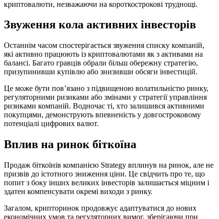
криптовалюти, незважаючи на короткострокові труднощі.
Звуження кола активних інвесторів
Останнім часом спостерігається звуження списку компаній,
які активно працюють із криптовалютами як з активами на
балансі. Багато гравців обрали більш обережну стратегію,
призупинивши купівлю або знизивши обсяги інвестицій.
Це може бути пов’язано з підвищеною волатильністю ринку,
регуляторними ризиками або змінами у стратегії управління
ризиками компаній. Водночас ті, хто залишився активними
покупцями, демонструють впевненість у довгостроковому
потенціалі цифрових валют.
Вплив на ринок біткоїна
Продаж біткоїнів компанією Strategy вплинув на ринок, але не
призвів до істотного зниження ціни. Це свідчить про те, що
попит з боку інших великих інвесторів залишається міцним і
здатен компенсувати окремі виходи з ринку.
Загалом, крипторинок продовжує адаптуватися до нових
економічних умов та регуляторних вимог, зберігаючи при