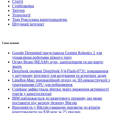
Статті
Стейблкоїни
Твіттер
Технології
Трач Роксолана криптоаналітик
Штучний інтелект
Свіжі новини
Google Deepmind представила Gemini Robotics 2 для
управління роботами різного типу
Огляд Beam (BEAM): курс, капіталізація та що варто
знати
DeepSeek оновив DeepSeek-V4-Flash-0731: покращення
у штучному інтелекті для кодування та агентних задач
LingBot-Map: інноваційний підхід до 3D-реконструкції з
урахуванням GPU для нейромереж
Coinbase зафіксувала збитки через зниження активності
торгів у криптосекторі
IBM наближається до квантового прориву, що може
поставити під загрозу безпеку Bitcoin
Вразливість у Bitcoin-гаманцях призвела до втрати
криптовалюти на $38 млн за 25 хвилин