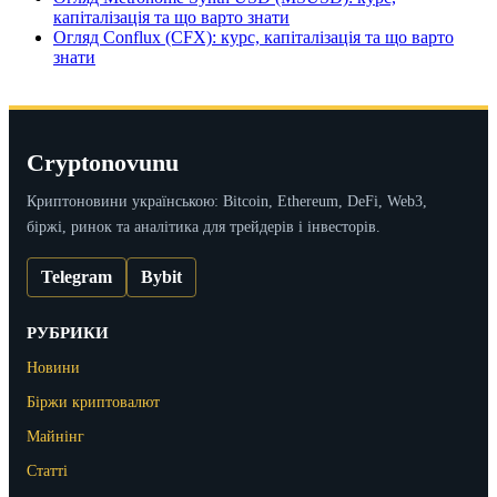
капіталізація та що варто знати
Огляд Conflux (CFX): курс, капіталізація та що варто
знати
Cryptonovunu
Криптоновини українською: Bitcoin, Ethereum, DeFi, Web3,
біржі, ринок та аналітика для трейдерів і інвесторів.
Telegram
Bybit
РУБРИКИ
Новини
Біржи криптовалют
Майнінг
Статті