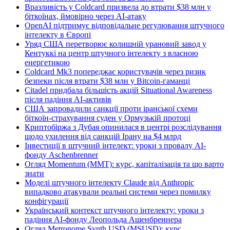
Вразливість у Coldcard призвела до втрати $38 млн у
біткоїнах, ймовірно через AI-атаку
OpenAI підтримує відповідальне регулювання штучного
інтелекту в Європі
Уряд США перетворює колишній урановий завод у
Кентуккі на центр штучного інтелекту з власною
енергетикою
Coldcard Mk3 попереджає користувачів через ризик
безпеки після втрати $38 млн у Bitcoin-гаманці
Citadel придбала більшість акцій Situational Awareness
після падіння AI-активів
США запровадили санкції проти іранської схеми
біткоїн-страхування суден у Ормузькій протоці
Криптобіржа з Дубая опинилася в центрі розслідування
щодо ухилення від санкцій Ірану на $4 млрд
Інвестиції в штучний інтелект: уроки з провалу AI-
фонду Aschenbrenner
Огляд Momentum (MMT): курс, капіталізація та що варто
знати
Моделі штучного інтелекту Claude від Anthropic
випадково атакували реальні системи через помилку
конфігурації
Український контекст штучного інтелекту: уроки з
падіння AI-фонду Леопольда Ашенбреннера
Огляд Metronome Synth USD (MSUSD): курс,