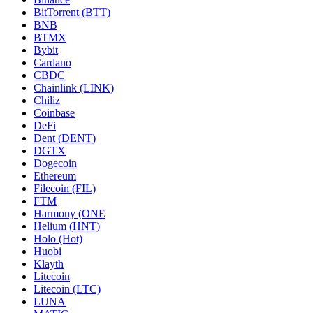
BitTorrent (BTT)
BNB
BTMX
Bybit
Cardano
CBDC
Chainlink (LINK)
Chiliz
Coinbase
DeFi
Dent (DENT)
DGTX
Dogecoin
Ethereum
Filecoin (FIL)
FTM
Harmony (ONE
Helium (HNT)
Holo (Hot)
Huobi
Klayth
Litecoin
Litecoin (LTC)
LUNA