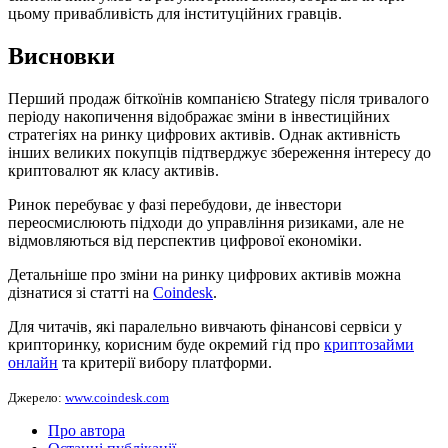
цьому привабливість для інституційних гравців.
Висновки
Перший продаж біткоїнів компанією Strategy після тривалого
періоду накопичення відображає зміни в інвестиційних
стратегіях на ринку цифрових активів. Однак активність
інших великих покупців підтверджує збереження інтересу до
криптовалют як класу активів.
Ринок перебуває у фазі перебудови, де інвестори
переосмислюють підходи до управління ризиками, але не
відмовляються від перспектив цифрової економіки.
Детальніше про зміни на ринку цифрових активів можна
дізнатися зі статті на
Coindesk
.
Для читачів, які паралельно вивчають фінансові сервіси у
крипторинку, корисним буде окремий гід про
криптозайми
онлайн
та критерії вибору платформи.
Джерело:
www.coindesk.com
Про автора