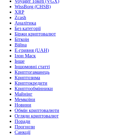
Voyager Token (VGX)
WissBorg (CHSB)
XRP
Zcash
Аналітика
Без категорії
Біржи криптовалют
Біткоін
Війна
Е-гривня (UAH)
Ілон Маск
Інше
Іншомовні статті
Криптогаманець
Криптозима
Криптокредити
Криптообмінники
Майнінг
Мемкоїни
Новини
Обмін криптовалюти
Огляди криптовалют
Поради
Прогнози
Санкції