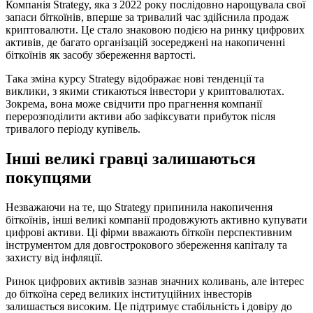
Компанія Strategy, яка з 2022 року послідовно нарощувала свої
запаси біткоїнів, вперше за тривалий час здійснила продаж
криптовалюти. Це стало знаковою подією на ринку цифрових
активів, де багато організацій зосереджені на накопиченні
біткоїнів як засобу збереження вартості.
Така зміна курсу Strategy відображає нові тенденції та
виклики, з якими стикаються інвестори у криптовалютах.
Зокрема, вона може свідчити про прагнення компанії
перерозподілити активи або зафіксувати прибуток після
тривалого періоду купівель.
Інші великі гравці залишаються
покупцями
Незважаючи на те, що Strategy припинила накопичення
біткоїнів, інші великі компанії продовжують активно купувати
цифрові активи. Ці фірми вважають біткоїн перспективним
інструментом для довгострокового збереження капіталу та
захисту від інфляції.
Ринок цифрових активів зазнав значних коливань, але інтерес
до біткоїна серед великих інституційних інвесторів
залишається високим. Це підтримує стабільність і довіру до