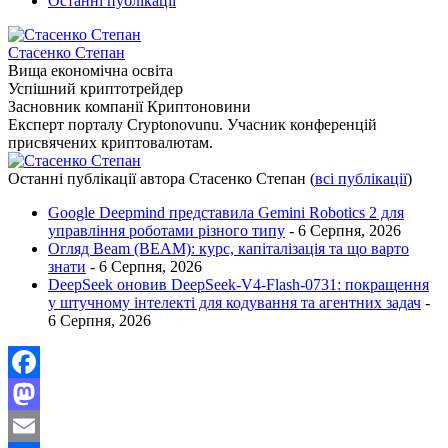
Останні публікації
Стасенко Степан
Вища економічна освіта
Успішний криптотрейдер
Засновник компанії Криптоновини
Експерт порталу Cryptonovunu. Учасник конференцій
присвячених криптовалютам.
Останні публікації автора Стасенко Степан
(
всі публікації
)
Google Deepmind представила Gemini Robotics 2 для
управління роботами різного типу
- 6 Серпня, 2026
Огляд Beam (BEAM): курс, капіталізація та що варто
знати
- 6 Серпня, 2026
DeepSeek оновив DeepSeek-V4-Flash-0731: покращення
у штучному інтелекті для кодування та агентних задач
-
6 Серпня, 2026
Facebook
Mastodon