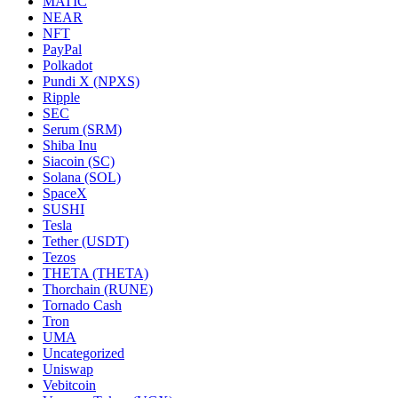
MATIC
NEAR
NFT
PayPal
Polkadot
Pundi X (NPXS)
Ripple
SEC
Serum (SRM)
Shiba Inu
Siacoin (SC)
Solana (SOL)
SpaceX
SUSHI
Tesla
Tether (USDT)
Tezos
THETA (THETA)
Thorchain (RUNE)
Tornado Cash
Tron
UMA
Uncategorized
Uniswap
Vebitcoin