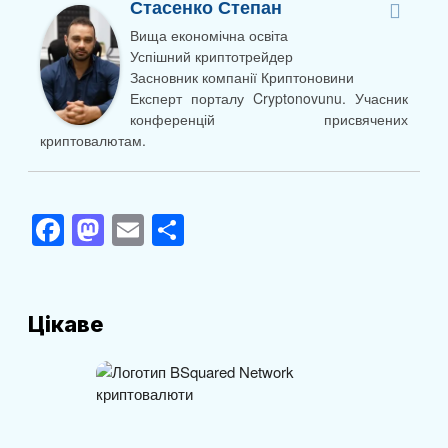
Стасенко Степан
Вища економічна освіта
Успішний криптотрейдер
Засновник компанії Криптоновини
Експерт порталу Cryptonovunu. Учасник
конференцій присвячених
криптовалютам.
F
M
E
П
a
a
m
о
c
st
ail
ді
e
o
л
Цікаве
b
d
и
o
o
т
o
n
и