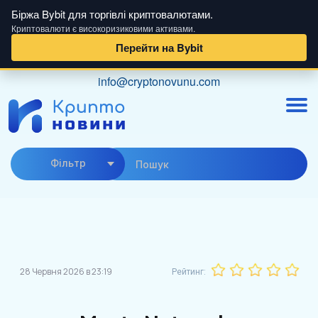
Біржа Bybit для торгівлі криптовалютами.
Криптовалюти є високоризиковими активами.
Перейти на Bybit
Skip
info@cryptonovunu.com
to
content
Фiльтр
28 Червня 2026 в 23:19
Рейтинг: