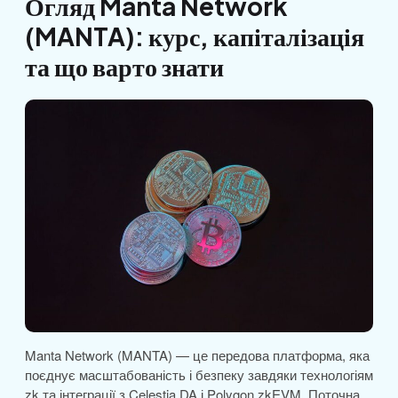
Огляд Manta Network
(MANTA): курс, капіталізація
та що варто знати
Manta Network (MANTA) — це передова платформа, яка
поєднує масштабованість і безпеку завдяки технологіям
zk та інтеграції з Celestia DA і Polygon zkEVM. Поточна