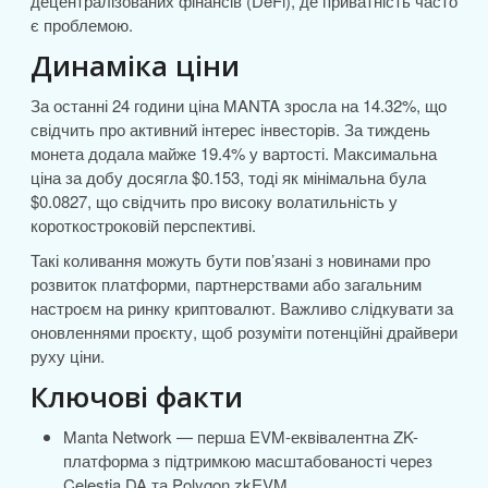
децентралізованих фінансів (DeFi), де приватність часто
є проблемою.
Динаміка ціни
За останні 24 години ціна MANTA зросла на 14.32%, що
свідчить про активний інтерес інвесторів. За тиждень
монета додала майже 19.4% у вартості. Максимальна
ціна за добу досягла $0.153, тоді як мінімальна була
$0.0827, що свідчить про високу волатильність у
короткостроковій перспективі.
Такі коливання можуть бути пов’язані з новинами про
розвиток платформи, партнерствами або загальним
настроєм на ринку криптовалют. Важливо слідкувати за
оновленнями проєкту, щоб розуміти потенційні драйвери
руху ціни.
Ключові факти
Manta Network — перша EVM-еквівалентна ZK-
платформа з підтримкою масштабованості через
Celestia DA та Polygon zkEVM.