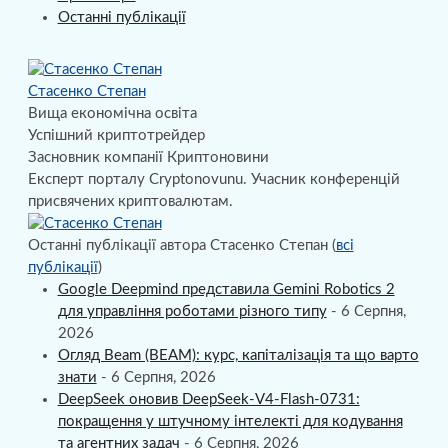
Останні публікації
Стасенко Степан
Вища економічна освіта
Успішний криптотрейдер
Засновник компанії Криптоновини
Експерт порталу Cryptonovunu. Учасник конференцій
присвячених криптовалютам.
Останні публікації автора Стасенко Степан
(
всі
публікації
)
Google Deepmind представила Gemini Robotics 2
для управління роботами різного типу
- 6 Серпня,
2026
Огляд Beam (BEAM): курс, капіталізація та що варто
знати
- 6 Серпня, 2026
DeepSeek оновив DeepSeek-V4-Flash-0731:
покращення у штучному інтелекті для кодування
та агентних задач
- 6 Серпня, 2026