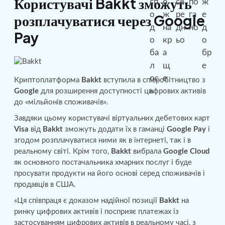
Користувачі Bakkt зможуть
розплачуватися через Google
Pay
Криптоплатформа
Bakkt
вступила в співробітництво з
Google
для розширення доступності цифрових активів
до «мільйонів споживачів».
Завдяки цьому користувачі віртуальних дебетових карт
Visa
від
Bakkt
зможуть додати їх в гаманці
Google Pay
і
згодом розплачуватися ними як в інтернеті, так і в
реальному світі. Крім того,
Bakkt
вибрала
Google
Cloud
як основного постачальника хмарних послуг і буде
просувати продукти на його основі серед споживачів і
продавців в США.
«Ця співпраця є доказом надійної позиції
Bakkt
на
ринку цифрових активів і посприяє платежах із
застосуванням цифрових активів в реальному часі, з