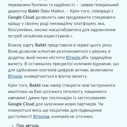
перевагами безпеки та надійності, – заявив генеральний
директор
Bakkt
Гевін Майкл. – Крім того, співпраця з
Google Cloud
дозволить нам продовжити створювати
кращу у своєму роді інноваційну платформу, яка,
безсумнівно, зможе масштабуватися для задоволення
потреб мільйонів користувачів ».
Власну карту
Bakkt
представила в червні цього року.
Вона дозволяє клієнтам розплачуватися з рахунку в
додатку, який може містити
біткоін
або традиційну
валюту. В останньому пресрелізі компанія відзначає, що
для здійснення платежів цифрові активи, включаючи
біткоін
, конвертуються в фіатну валюту.
Крім того,
Bakkt
має намір створити нові інструменти
аналітики на базі штучного інтелекту, машинного
навчання і даних про геолокацію із застосуванням
Google Cloud
для залучення нових партнерів. Чи
плануються якісь ще ініціативи для підвищення
доступності
біткоіна
, компанія не уточнює.
Про автора