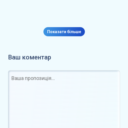
я
Google розробляє
спеціалізований AI-чіп для
Показати більше
Gemini з…
Ваш коментар