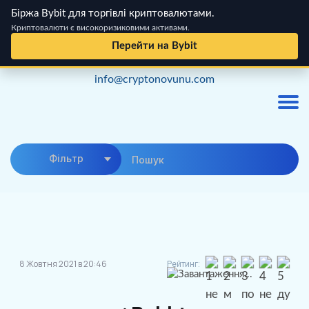
Біржа Bybit для торгівлі криптовалютами.
Криптовалюти є високоризиковими активами.
Перейти на Bybit
Skip
info@cryptonovunu.com
to
content
Фiльтр
8 Жовтня 2021 в 20:46
Рейтинг:
Завантаження...