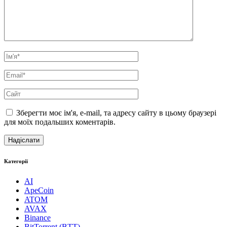
Зберегти моє ім'я, e-mail, та адресу сайту в цьому браузері
для моїх подальших коментарів.
Категорії
AI
ApeCoin
ATOM
AVAX
Binance
BitTorrent (BTT)