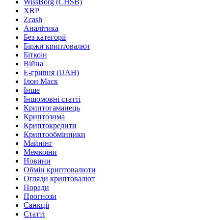
WissBorg (CHSB)
XRP
Zcash
Аналітика
Без категорії
Біржи криптовалют
Біткоін
Війна
Е-гривня (UAH)
Ілон Маск
Інше
Іншомовні статті
Криптогаманець
Криптозима
Криптокредити
Криптообмінники
Майнінг
Мемкоїни
Новини
Обмін криптовалюти
Огляди криптовалют
Поради
Прогнози
Санкції
Статті