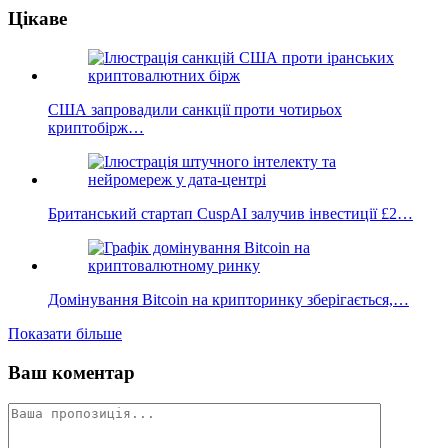
Поділитися
Цікаве
США запровадили санкції проти чотирьох
криптобірж…
Британський стартап CuspAI залучив інвестиції £2…
Домінування Bitcoin на крипторинку зберігається,…
Показати більше
Ваш коментар