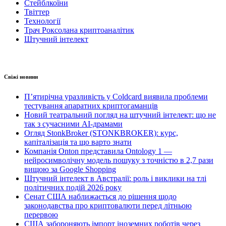
Стейблкоїни
Твіттер
Технології
Трач Роксолана криптоаналітик
Штучний інтелект
Свіжі новини
П’ятирічна уразливість у Coldcard виявила проблеми
тестування апаратних криптогаманців
Новий театральний погляд на штучний інтелект: що не
так з сучасними AI-драмами
Огляд StonkBroker (STONKBROKER): курс,
капіталізація та що варто знати
Компанія Onton представила Ontology 1 —
нейросимволічну модель пошуку з точністю в 2,7 рази
вищою за Google Shopping
Штучний інтелект в Австралії: роль і виклики на тлі
політичних подій 2026 року
Сенат США наближається до рішення щодо
законодавства про криптовалюти перед літньою
перервою
США забороняють імпорт іноземних роботів через