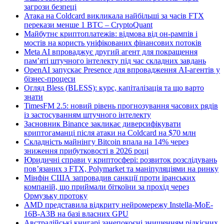
загрози безпеці
Атака на Coldcard викликала найбільші за часів FTX
перекази менше 1 BTC – CryptoQuant
Майбутнє криптоплатежів: відмова від он-рампів і
мостів на користь уніфікованих фінансових потоків
Meta AI впроваджує другий агент для покращення
пам’яті штучного інтелекту під час складних завдань
OpenAI запускає Presence для впровадження AI-агентів у
бізнес-процеси
Огляд Bless (BLESS): курс, капіталізація та що варто
знати
TimesFM 2.5: новий рівень прогнозування часових рядів
із застосуванням штучного інтелекту
Засновник Binance закликає диверсифікувати
криптогаманці після атаки на Coldcard на $70 млн
Складність майнінгу Bitcoin впала на 14% через
зниження прибутковості в 2026 році
Юридичні справи у криптосфері: розвиток розслідувань
пов’язаних з FTX, Polymarket та маніпуляціями на ринку
Мінфін США запровадив санкції проти іранських
компаній, що приймали біткоїни за прохід через
Ормузьку протоку
AMD представила відкриту нейромережу Instella-MoE-
16B-A3B на базі власних GPU
Австралійські книгарі занепокоєні знищенням рідкісних