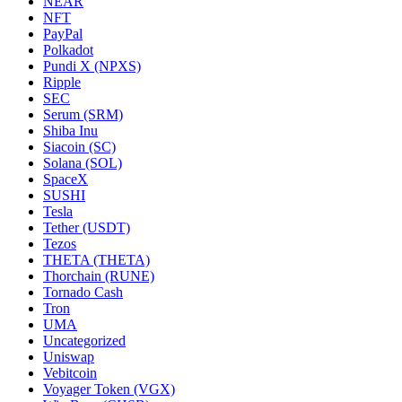
NEAR
NFT
PayPal
Polkadot
Pundi X (NPXS)
Ripple
SEC
Serum (SRM)
Shiba Inu
Siacoin (SC)
Solana (SOL)
SpaceX
SUSHI
Tesla
Tether (USDT)
Tezos
THETA (THETA)
Thorchain (RUNE)
Tornado Cash
Tron
UMA
Uncategorized
Uniswap
Vebitcoin
Voyager Token (VGX)