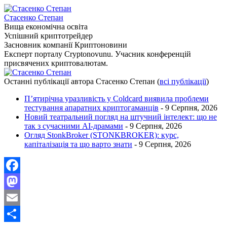
Стасенко Степан
Вища економічна освіта
Успішний криптотрейдер
Засновник компанії Криптоновини
Експерт порталу Cryptonovunu. Учасник конференцій
присвячених криптовалютам.
Останні публікації автора Стасенко Степан
(
всі публікації
)
П’ятирічна уразливість у Coldcard виявила проблеми
тестування апаратних криптогаманців
- 9 Серпня, 2026
Новий театральний погляд на штучний інтелект: що не
так з сучасними AI-драмами
- 9 Серпня, 2026
Огляд StonkBroker (STONKBROKER): курс,
капіталізація та що варто знати
- 9 Серпня, 2026
Facebook
Mastodon
Email