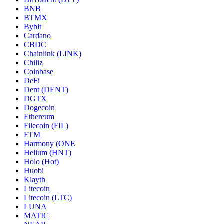
BNB
BTMX
Bybit
Cardano
CBDC
Chainlink (LINK)
Chiliz
Coinbase
DeFi
Dent (DENT)
DGTX
Dogecoin
Ethereum
Filecoin (FIL)
FTM
Harmony (ONE
Helium (HNT)
Holo (Hot)
Huobi
Klayth
Litecoin
Litecoin (LTC)
LUNA
MATIC