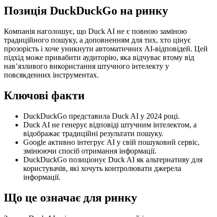
Позиція DuckDuckGo на ринку
Компанія наголошує, що Duck AI не є повною заміною
традиційного пошуку, а доповненням для тих, хто цінує
прозорість і хоче уникнути автоматичних AI-відповідей. Цей
підхід може привабити аудиторію, яка відчуває втому від
нав’язливого використання штучного інтелекту у
повсякденних інструментах.
Ключові факти
DuckDuckGo представила Duck AI у 2024 році.
Duck AI не генерує відповіді штучним інтелектом, а
відображає традиційні результати пошуку.
Google активно інтегрує AI у свій пошуковий сервіс,
змінюючи спосіб отримання інформації.
DuckDuckGo позиціонує Duck AI як альтернативу для
користувачів, які хочуть контролювати джерела
інформації.
Що це означає для ринку