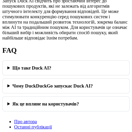
Запуск Duck AI свідчить про зростаючий інтерес до
пошукових продуктів, які не залежать від алгоритмів
штучного інтелекту для формування відповідей. Це може
стимулювати конкуренцію серед пошукових систем і
вплинути на подальший розвиток технологій, зокрема баланс
між AI та традиційним пошуком. Для користувачів це означає
більший вибір і можливість обирати спосіб пошуку, який
найбільше відповідає їхнім потребам.
FAQ
Що таке Duck AI?
Чому DuckDuckGo запускає Duck AI?
Як це вплине на користувачів?
Про автора
Останні публікації