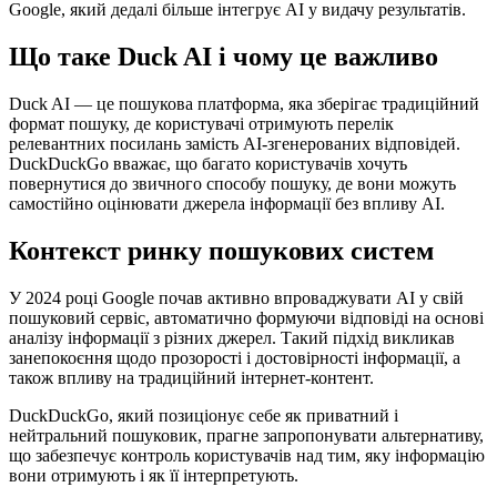
Google, який дедалі більше інтегрує AI у видачу результатів.
Що таке Duck AI і чому це важливо
Duck AI — це пошукова платформа, яка зберігає традиційний
формат пошуку, де користувачі отримують перелік
релевантних посилань замість AI-згенерованих відповідей.
DuckDuckGo вважає, що багато користувачів хочуть
повернутися до звичного способу пошуку, де вони можуть
самостійно оцінювати джерела інформації без впливу AI.
Контекст ринку пошукових систем
У 2024 році Google почав активно впроваджувати AI у свій
пошуковий сервіс, автоматично формуючи відповіді на основі
аналізу інформації з різних джерел. Такий підхід викликав
занепокоєння щодо прозорості і достовірності інформації, а
також впливу на традиційний інтернет-контент.
DuckDuckGo, який позиціонує себе як приватний і
нейтральний пошуковик, прагне запропонувати альтернативу,
що забезпечує контроль користувачів над тим, яку інформацію
вони отримують і як її інтерпретують.