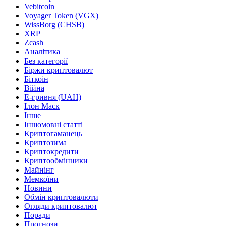
Vebitcoin
Voyager Token (VGX)
WissBorg (CHSB)
XRP
Zcash
Аналітика
Без категорії
Біржи криптовалют
Біткоін
Війна
Е-гривня (UAH)
Ілон Маск
Інше
Іншомовні статті
Криптогаманець
Криптозима
Криптокредити
Криптообмінники
Майнінг
Мемкоїни
Новини
Обмін криптовалюти
Огляди криптовалют
Поради
Прогнози