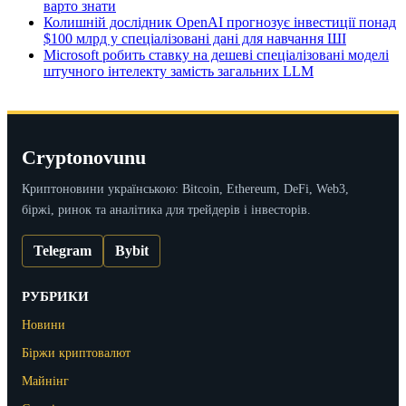
варто знати
Колишній дослідник OpenAI прогнозує інвестиції понад
$100 млрд у спеціалізовані дані для навчання ШІ
Microsoft робить ставку на дешеві спеціалізовані моделі
штучного інтелекту замість загальних LLM
Cryptonovunu
Криптоновини українською: Bitcoin, Ethereum, DeFi, Web3,
біржі, ринок та аналітика для трейдерів і інвесторів.
Telegram
Bybit
РУБРИКИ
Новини
Біржи криптовалют
Майнінг