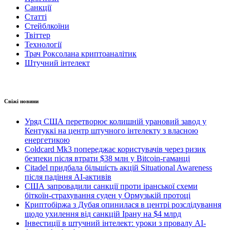
Санкції
Статті
Стейблкоїни
Твіттер
Технології
Трач Роксолана криптоаналітик
Штучний інтелект
Свіжі новини
Уряд США перетворює колишній урановий завод у
Кентуккі на центр штучного інтелекту з власною
енергетикою
Coldcard Mk3 попереджає користувачів через ризик
безпеки після втрати $38 млн у Bitcoin-гаманці
Citadel придбала більшість акцій Situational Awareness
після падіння AI-активів
США запровадили санкції проти іранської схеми
біткоїн-страхування суден у Ормузькій протоці
Криптобіржа з Дубая опинилася в центрі розслідування
щодо ухилення від санкцій Ірану на $4 млрд
Інвестиції в штучний інтелект: уроки з провалу AI-