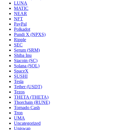
LUNA
MATIC
NEAR
NFT
PayPal
Polkadot
Pundi X (NPXS)
Ripple
SEC
Serum (SRM)
Shiba Inu
Siacoin (SC)
Solana (SOL)
SpaceX
SUSHI
Tesla
Tether (USDT)
Tezos
THETA (THETA)
Thorchain (RUNE)
Tornado Cash
Tron
UMA
Uncategorized
Uniswap