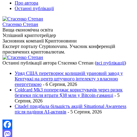
Про автора
Останні публікації
Стасенко Степан
Вища економічна освіта
Успішний криптотрейдер
Засновник компанії Криптоновини
Експерт порталу Cryptonovunu. Учасник конференцій
присвячених криптовалютам.
Останні публікації автора Стасенко Степан
(
всі публікації
)
Уряд США перетворює колишній урановий завод у
Кентуккі на центр штучного інтелекту з власною
енергетикою
- 6 Серпня, 2026
Coldcard Mk3 попереджає користувачів через ризик
безпеки після втрати $38 млн у Bitcoin-гаманці
- 5
Серпня, 2026
Citadel придбала більшість акцій Situational Awareness
після падіння AI-активів
- 5 Серпня, 2026
Facebook