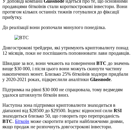
У доповіді компанії
Glassnode
йдеться про те, що основними
продавцями біткоїнів стали короткострокові інвестори. Вони
протягом кількох останніх тижнів готувалися до фіксації
прибутку.
До реалізації вони розпочали минулого понеділка.
Довгострокові трейдери, які утримують криптовалюту понад
12 місяців, поки не поспішають поповнювати лави продавців.
Швидше за все, вони чекають на повернення
BTC
до значень
вище $30 000, і після цього вони можуть скинути частину
накопичених монет. Близько 25% біткоїнів ходлери придбали
у 2020-2021 роках, підкреслили аналітики
Glassnode
.
Підтримка на рівні $30 000 не спрацювала, тому ведмедям
удалося штовхнути біткоїн вниз.
Наступна зона підтримки криптовалюти знаходиться в
діапазоні від $28500 до $29500. Індекс відносної сили
RSI
знаходиться близько 50, що говорить про перепроданість
BTC
.
Біткоїн
може скоротити втрати найближчими днями,
якщо продаж не розпочнуть довгострокові інвестори.