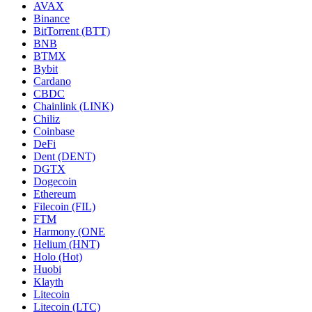
AVAX
Binance
BitTorrent (BTT)
BNB
BTMX
Bybit
Cardano
CBDC
Chainlink (LINK)
Chiliz
Coinbase
DeFi
Dent (DENT)
DGTX
Dogecoin
Ethereum
Filecoin (FIL)
FTM
Harmony (ONE
Helium (HNT)
Holo (Hot)
Huobi
Klayth
Litecoin
Litecoin (LTC)