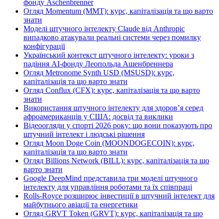
фонду Aschenbrenner
Огляд Momentum (MMT): курс, капіталізація та що варто
знати
Моделі штучного інтелекту Claude від Anthropic
випадково атакували реальні системи через помилку
конфігурації
Український контекст штучного інтелекту: уроки з
падіння AI-фонду Леопольда Ашенбреннера
Огляд Metronome Synth USD (MSUSD): курс,
капіталізація та що варто знати
Огляд Conflux (CFX): курс, капіталізація та що варто
знати
Використання штучного інтелекту для здоров’я серед
афроамериканців у США: досвід та виклики
Відеоогляди у спорті 2026 року: що вони показують про
штучний інтелект і людські рішення
Огляд Moon Doge Coin (MOONDOGECOIN): курс,
капіталізація та що варто знати
Огляд Billions Network (BILL): курс, капіталізація та що
варто знати
Google DeepMind представила три моделі штучного
інтелекту для управління роботами та їх співпраці
Rolls-Royce розширює інвестиції в штучний інтелект для
майбутнього авіації та енергетики
Огляд GRVT Token (GRVT): курс, капіталізація та що