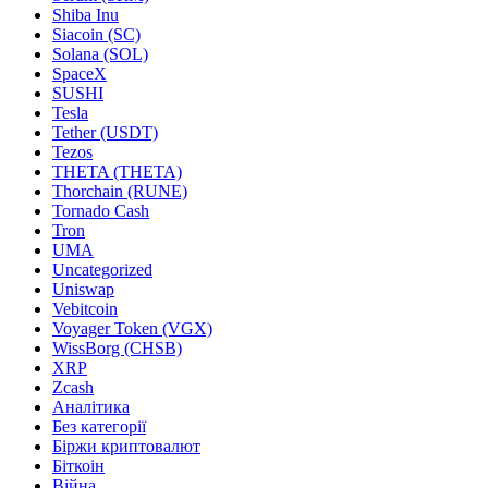
Shiba Inu
Siacoin (SC)
Solana (SOL)
SpaceX
SUSHI
Tesla
Tether (USDT)
Tezos
THETA (THETA)
Thorchain (RUNE)
Tornado Cash
Tron
UMA
Uncategorized
Uniswap
Vebitcoin
Voyager Token (VGX)
WissBorg (CHSB)
XRP
Zcash
Аналітика
Без категорії
Біржи криптовалют
Біткоін
Війна