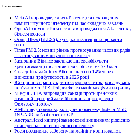
Свіжі новини
Meta AI впроваджує другий агент для покращення
пам’яті штучного інтелекту під час складних завдань
OpenAI запускає Presence для впровадження AI-агентів у
бізнес-процеси
Огляд Bless (BLESS): курс, капіталізація та що варто
знати
TimesFM 2.5: новий рівень прогнозування часових рядів
із застосуванням штучного інтелекту
Засновник Binance закликає диверсифікувати
криптогаманці після атаки на Coldcard на $70 млн
Складність майнінгу Bitcoin впала на 14% через
зниження прибутковості в 2026 році
Юридичні справи у криптосфері: розвиток розслідувань
пов’язаних з FTX, Polymarket та маніпуляціями на ринку
Мінфін США запровадив санкції проти іранських
компаній, що приймали біткоїни за прохід через
Ормузьку протоку
AMD представила відкриту нейромережу Instella-MoE-
16B-A3B на базі власних GPU
Австралійські книгарі занепокоєні знищенням рідкісних
книг для навчання штучного інтелекту
Росія розширила заборону на майнінг криптовалют,