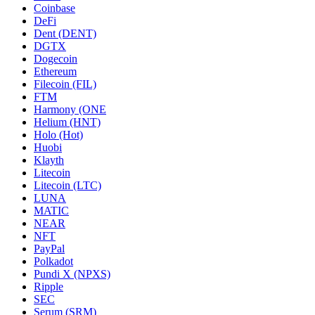
Coinbase
DeFi
Dent (DENT)
DGTX
Dogecoin
Ethereum
Filecoin (FIL)
FTM
Harmony (ONE
Helium (HNT)
Holo (Hot)
Huobi
Klayth
Litecoin
Litecoin (LTC)
LUNA
MATIC
NEAR
NFT
PayPal
Polkadot
Pundi X (NPXS)
Ripple
SEC
Serum (SRM)