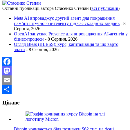
Останні публікації автора Стасенко Степан
(
всі публікації
)
Meta AI впроваджує другий агент для покращення
пам’яті штучного інтелекту під час складних завдань
- 8
Серпня, 2026
OpenAI запускає Presence для впровадження AI-агентів у
бізнес-процеси
- 8 Серпня, 2026
Огляд Bless (BLESS): курс, капіталізація та що варто
знати
- 8 Серпня, 2026
Facebook
Mastodon
Email
Поділитися
Цікаве
Bitcoin коливається біля позначки $62 тис. на фоні…