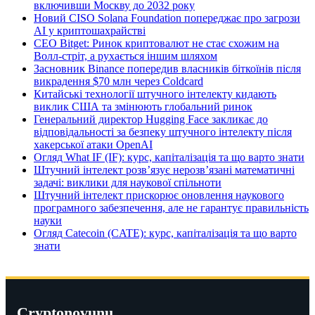
включивши Москву до 2032 року
Новий CISO Solana Foundation попереджає про загрози
AI у криптошахрайстві
CEO Bitget: Ринок криптовалют не стає схожим на
Волл-стріт, а рухається іншим шляхом
Засновник Binance попередив власників біткоїнів після
викрадення $70 млн через Coldcard
Китайські технології штучного інтелекту кидають
виклик США та змінюють глобальний ринок
Генеральний директор Hugging Face закликає до
відповідальності за безпеку штучного інтелекту після
хакерської атаки OpenAI
Огляд What IF (IF): курс, капіталізація та що варто знати
Штучний інтелект розв’язує нерозв’язані математичні
задачі: виклики для наукової спільноти
Штучний інтелект прискорює оновлення наукового
програмного забезпечення, але не гарантує правильність
науки
Огляд Catecoin (CATE): курс, капіталізація та що варто
знати
Cryptonovunu