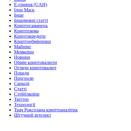
Е-гривня (UAH)
Ілон Маск
Інше
Іншомовні статті
Криптогаманець
Криптозима
Криптокредити
Криптообмінники
Майнінг
Мемкоїни
Новини
Обмін криптовалюти
Огляди криптовалют
Поради
Прогнози
Санкції
Статті
Стейблкоїни
Твіттер
Технології
Трач Роксолана криптоаналітик
Штучний інтелект