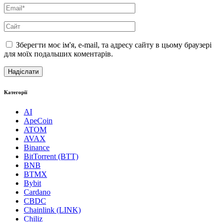
Зберегти моє ім'я, e-mail, та адресу сайту в цьому браузері
для моїх подальших коментарів.
Категорії
AI
ApeCoin
ATOM
AVAX
Binance
BitTorrent (BTT)
BNB
BTMX
Bybit
Cardano
CBDC
Chainlink (LINK)
Chiliz