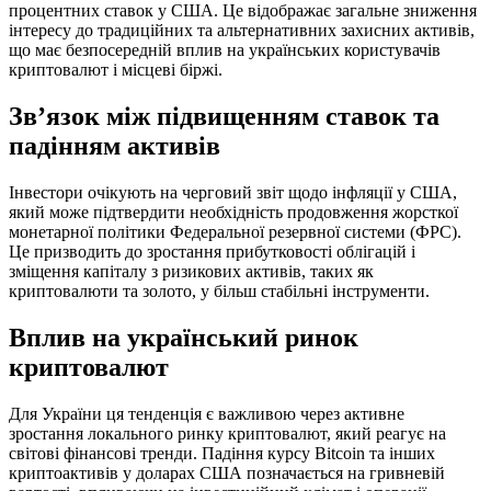
процентних ставок у США. Це відображає загальне зниження
інтересу до традиційних та альтернативних захисних активів,
що має безпосередній вплив на українських користувачів
криптовалют і місцеві біржі.
Зв’язок між підвищенням ставок та
падінням активів
Інвестори очікують на черговий звіт щодо інфляції у США,
який може підтвердити необхідність продовження жорсткої
монетарної політики Федеральної резервної системи (ФРС).
Це призводить до зростання прибутковості облігацій і
зміщення капіталу з ризикових активів, таких як
криптовалюти та золото, у більш стабільні інструменти.
Вплив на український ринок
криптовалют
Для України ця тенденція є важливою через активне
зростання локального ринку криптовалют, який реагує на
світові фінансові тренди. Падіння курсу Bitcoin та інших
криптоактивів у доларах США позначається на гривневій