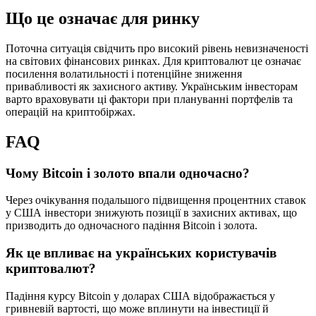
Що це означає для ринку
Поточна ситуація свідчить про високий рівень невизначеності
на світових фінансових ринках. Для криптовалют це означає
посилення волатильності і потенційне зниження
привабливості як захисного активу. Українським інвесторам
варто враховувати ці фактори при плануванні портфелів та
операцій на криптобіржах.
FAQ
Чому Bitcoin і золото впали одночасно?
Через очікування подальшого підвищення процентних ставок
у США інвестори знижують позиції в захисних активах, що
призводить до одночасного падіння Bitcoin і золота.
Як це впливає на українських користувачів
криптовалют?
Падіння курсу Bitcoin у доларах США відображається у
гривневій вартості, що може вплинути на інвестиції й