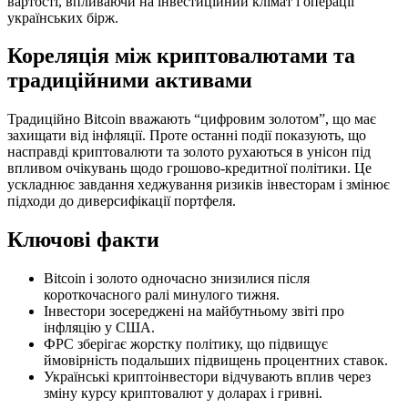
вартості, впливаючи на інвестиційний клімат і операції
українських бірж.
Кореляція між криптовалютами та
традиційними активами
Традиційно Bitcoin вважають “цифровим золотом”, що має
захищати від інфляції. Проте останні події показують, що
насправді криптовалюти та золото рухаються в унісон під
впливом очікувань щодо грошово-кредитної політики. Це
ускладнює завдання хеджування ризиків інвесторам і змінює
підходи до диверсифікації портфеля.
Ключові факти
Bitcoin і золото одночасно знизилися після
короткочасного ралі минулого тижня.
Інвестори зосереджені на майбутньому звіті про
інфляцію у США.
ФРС зберігає жорстку політику, що підвищує
ймовірність подальших підвищень процентних ставок.
Українські криптоінвестори відчувають вплив через
зміну курсу криптовалют у доларах і гривні.