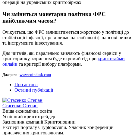
операції на українських криптобіржах.
Чи зміниться монетарна політика ФРС
найближчим часом?
Очікується, що ФРС залишатиметься жорсткою у політиці до
стабілізації інфляції, що впливає на глобальні фінансові ринки
та інструменти інвестування.
Для читачів, які паралельно вивчають фінансові сервіси у
крипторинку, корисним буде окремий гід про
криптозайми
онлайн
та критерії вибору платформи.
Джерело:
www.coindesk.com
Про автора
Останні публікації
Стасенко Степан
Вища економічна освіта
Успішний криптотрейдер
Засновник компанії Криптоновини
Експерт порталу Cryptonovunu. Учасник конференцій
присвячених криптовалютам.