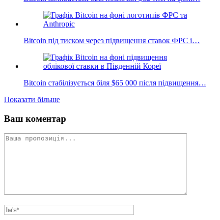
Bitcoin під тиском через підвищення ставок ФРС і…
Bitcoin стабілізується біля $65 000 після підвищення…
Показати більше
Ваш коментар