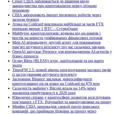
Сенат США наближається до рішення щодо
законодавства про криптовалюти перед літньою
перервою
США забороняють імпорт іноземних роботів через
загрози безпеці
Атака на Coldcard викликала найбільші за часів FTX
перекази менше 1 BTC – CryptoQuant
Майбутнє криптоплатежів: відмова від он-рампів і
мостів на користь уніфікованих фінансових потоків
Meta AI впроваджує другий агент для покращення
пам’яті штучного інтелекту під час складних завдань
OpenAI запускає Presence для впровадження AI-агентів у
бізнес-процеси
Огляд Bless (BLESS): курс, капіталізація та що варто
знати
TimesFM 2.5: новий рівень прогнозування часових рядів
із застосуванням штучного інтелекту
Засновник Binance закликає диверсифікувати
криптогаманці після атаки на Coldcard на $70 млн
Складність майнінгу Bitcoin впала на 14% через
зниження прибутковості в 2026 році
Юридичні справи у криптосфері: розвиток розслідувань
пов’язаних з FTX, Polymarket та маніпуляціями на ринку
Мінфін США запровадив санкції проти іранських
компаній, що приймали біткоїни за прохід через