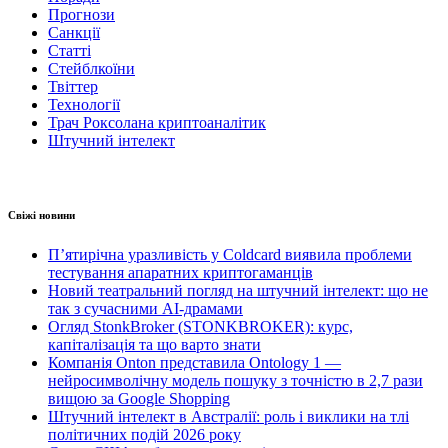
Прогнози
Санкції
Статті
Стейблкоїни
Твіттер
Технології
Трач Роксолана криптоаналітик
Штучний інтелект
Свіжі новини
П’ятирічна уразливість у Coldcard виявила проблеми
тестування апаратних криптогаманців
Новий театральний погляд на штучний інтелект: що не
так з сучасними AI-драмами
Огляд StonkBroker (STONKBROKER): курс,
капіталізація та що варто знати
Компанія Onton представила Ontology 1 —
нейросимволічну модель пошуку з точністю в 2,7 рази
вищою за Google Shopping
Штучний інтелект в Австралії: роль і виклики на тлі
політичних подій 2026 року