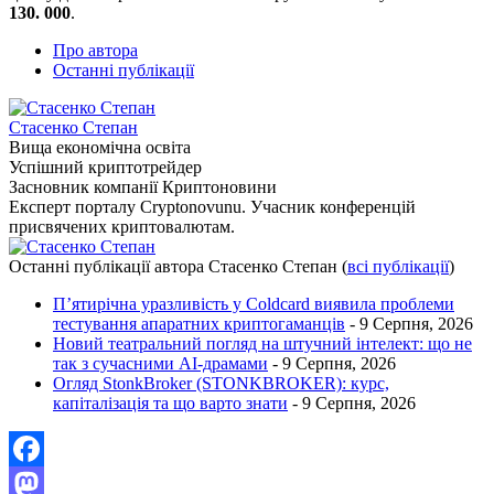
130. 000
.
Про автора
Останні публікації
Стасенко Степан
Вища економічна освіта
Успішний криптотрейдер
Засновник компанії Криптоновини
Експерт порталу Cryptonovunu. Учасник конференцій
присвячених криптовалютам.
Останні публікації автора Стасенко Степан
(
всі публікації
)
П’ятирічна уразливість у Coldcard виявила проблеми
тестування апаратних криптогаманців
- 9 Серпня, 2026
Новий театральний погляд на штучний інтелект: що не
так з сучасними AI-драмами
- 9 Серпня, 2026
Огляд StonkBroker (STONKBROKER): курс,
капіталізація та що варто знати
- 9 Серпня, 2026
Facebook