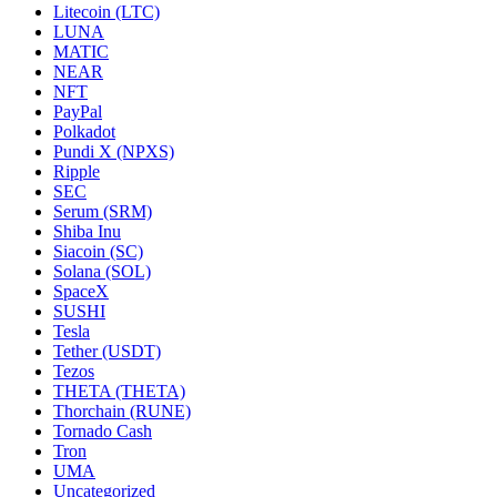
Litecoin (LTC)
LUNA
MATIC
NEAR
NFT
PayPal
Polkadot
Pundi X (NPXS)
Ripple
SEC
Serum (SRM)
Shiba Inu
Siacoin (SC)
Solana (SOL)
SpaceX
SUSHI
Tesla
Tether (USDT)
Tezos
THETA (THETA)
Thorchain (RUNE)
Tornado Cash
Tron
UMA
Uncategorized