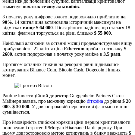
менш ніж до половини сукупної капіталізації криптовалют
знаменує
початок сезону альткоїнів
.
З початку року цифрове золото подорожчало приблизно
на
90%
. 14 квітня ціна встановила історичний максимум на
відмітках
вище $ 64 000
. Після різкого падіння, що сталася 18
квітня, флагман торгується на рівні близько
$ 55 000
.
Найбільші альткоїни за останні місяці продемонстрували вищу
прибутковість. 22 квітня ціна
Ethereum
пробила позначку
$
2600
, актив подорожчав з початку року майже в
3,5 рази
.
Протягом останніх тижнів на рекордні рівні підіймались
котирування Binance Coin, Bitcoin Cash, Dogecoin і інших
монет.
Раніше інвестиційний директор Guggenheim Partners Скотт
Майнерд заявив, про можливу корекцію
біткоїна
до рівня
$ 20
000- $ 30 000
. У довгостроковій перспективі флагмана він не
сумнівається.
Про ймовірність глибокої корекції ціни першої криптовалюти
попередив і стратег JPMorgan Ніколаос Панігірцоглу. При
цьому довгостроковою метою котирувань в банку вважають
$