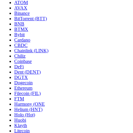
ATOM
AVAX
Binance
BitTorrent (BTT)
BNB
BTMX
Bybit
Cardano
CBDC
Chainlink (LINK)
Chiliz
Coinbase
DeFi
Dent (DENT)
DGTX
Dogecoin
Ethereum
Filecoin (FIL)
FTM
Harmony (ONE
Helium (HNT)
Holo (Hot)
Huobi
Klayth
Litecoin