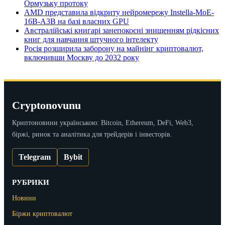
Ормузьку протоку
AMD представила відкриту нейромережу Instella-MoE-
16B-A3B на базі власних GPU
Австралійські книгарі занепокоєні знищенням рідкісних
книг для навчання штучного інтелекту
Росія розширила заборону на майнінг криптовалют,
включивши Москву до 2032 року
Cryptonovunu
Криптоновини українською: Bitcoin, Ethereum, DeFi, Web3,
біржі, ринок та аналітика для трейдерів і інвесторів.
Telegram
Bybit
РУБРИКИ
Новини
Біржи криптовалют