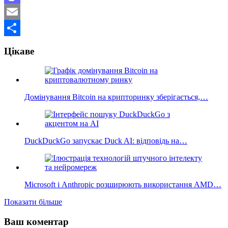
Mastodon
Email
Поділитися
Цікаве
Домінування Bitcoin на крипторинку зберігається,…
DuckDuckGo запускає Duck AI: відповідь на…
Microsoft і Anthropic розширюють використання AMD…
Показати більше
Ваш коментар