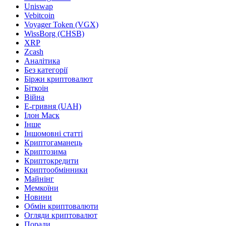
Uniswap
Vebitcoin
Voyager Token (VGX)
WissBorg (CHSB)
XRP
Zcash
Аналітика
Без категорії
Біржи криптовалют
Біткоін
Війна
Е-гривня (UAH)
Ілон Маск
Інше
Іншомовні статті
Криптогаманець
Криптозима
Криптокредити
Криптообмінники
Майнінг
Мемкоїни
Новини
Обмін криптовалюти
Огляди криптовалют
Поради