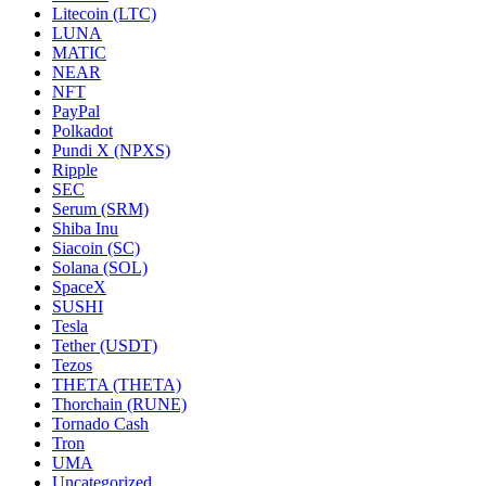
Litecoin (LTC)
LUNA
MATIC
NEAR
NFT
PayPal
Polkadot
Pundi X (NPXS)
Ripple
SEC
Serum (SRM)
Shiba Inu
Siacoin (SC)
Solana (SOL)
SpaceX
SUSHI
Tesla
Tether (USDT)
Tezos
THETA (THETA)
Thorchain (RUNE)
Tornado Cash
Tron
UMA
Uncategorized