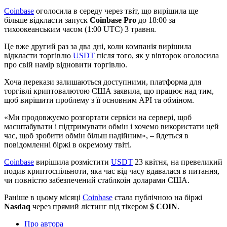
Coinbase
оголосила в середу через твіт, що вирішила ще
більше відкласти запуск
Coinbase Pro
до 18:00 за
тихоокеанським часом (1:00 UTC) 3 травня.
Це вже другий раз за два дні, коли компанія вирішила
відкласти торгівлю
USDT
після того, як у вівторок оголосила
про свій намір відновити торгівлю.
Хоча перекази залишаються доступними, платформа для
торгівлі криптовалютою США заявила, що працює над тим,
щоб вирішити проблему з її основним API та обміном.
«Ми продовжуємо розгортати сервіси на сервері, щоб
масштабувати і підтримувати обмін і хочемо використати цей
час, щоб зробити обмін більш надійним», – йдеться в
повідомленні біржі в окремому твіті.
Coinbase
вирішила розмістити
USDT
23 квітня, на превеликий
подив криптоспільноти, яка час від часу вдавалася в питання,
чи повністю забезпечений стаблкоін доларами США.
Раніше в цьому місяці
Coinbase
стала публічною на біржі
Nasdaq
через прямий лістинг під тікером
$ COIN
.
Про автора