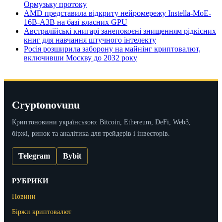
Ормузьку протоку
AMD представила відкриту нейромережу Instella-MoE-
16B-A3B на базі власних GPU
Австралійські книгарі занепокоєні знищенням рідкісних
книг для навчання штучного інтелекту
Росія розширила заборону на майнінг криптовалют,
включивши Москву до 2032 року
Cryptonovunu
Криптоновини українською: Bitcoin, Ethereum, DeFi, Web3,
біржі, ринок та аналітика для трейдерів і інвесторів.
Telegram
Bybit
РУБРИКИ
Новини
Біржи криптовалют