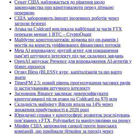
Сенат США наближається до рішення щодо
законодавства про криптовалюти перед літньою
перервою
США забороняють імпорт іноземних роботів через
загрози безпеці
Атака на Coldcard викликала найбільші за часів FTX
перекази менше 1 BTC – CryptoQuant
Майбутнє криптоплатежів: відмова від он-рампів і
мостів на користь уніфікованих фінансових потоків
Meta AI впроваджує другий агент для покращення
пам’яті штучного інтелекту під час складних завдань
OpenAI запускає Presence для впровадження AI-агентів у
бізнес-процеси
Огляд Bless (BLESS): курс, капіталізація та що варто
знати
TimesFM 2.5: новий рівень прогнозування часових рядів
із застосуванням штучного інтелекту
Засновник Binance закликає диверсифікувати
криптогаманці після атаки на Coldcard на $70 млн
Складність майнінгу Bitcoin впала на 14% через
зниження прибутковості в 2026 році
Юридичні справи у криптосфері: розвиток розслідувань
пов’язаних з FTX, Polymarket та маніпуляціями на ринку
Мінфін США запровадив санкції проти іранських
компаній, що приймали біткоїни за прохід через