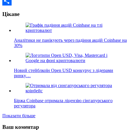
Email
Поділитися
Цікаве
Аналітики не панікують через падіння акцій Coinbase на
30%
Новий стейблкоїн Open USD конкурує з лідерами
ринку…
Біржа Coinbase отримала ліцензію сінгапурського
регулятора
Показати більше
Ваш коментар