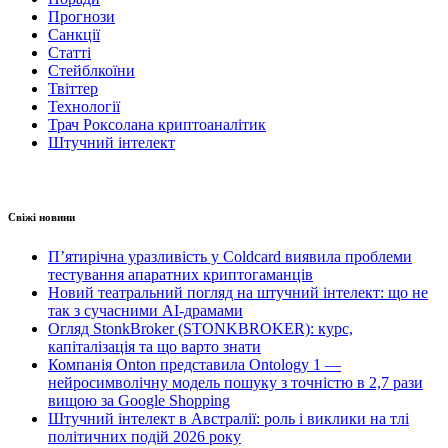
Прогнози
Санкції
Статті
Стейблкоїни
Твіттер
Технології
Трач Роксолана криптоаналітик
Штучний інтелект
Свіжі новини
П’ятирічна уразливість у Coldcard виявила проблеми
тестування апаратних криптогаманців
Новий театральний погляд на штучний інтелект: що не
так з сучасними AI-драмами
Огляд StonkBroker (STONKBROKER): курс,
капіталізація та що варто знати
Компанія Onton представила Ontology 1 —
нейросимволічну модель пошуку з точністю в 2,7 рази
вищою за Google Shopping
Штучний інтелект в Австралії: роль і виклики на тлі
політичних подій 2026 року