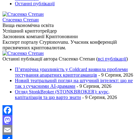
Останні публікації
Стасенко Степан
Вища економічна освіта
Успішний криптотрейдер
Засновник компанії Криптоновини
Експерт порталу Cryptonovunu. Учасник конференцій
присвячених криптовалютам.
Останні публікації автора Стасенко Степан
(
всі публікації
)
П’ятирічна уразливість у Coldcard виявила проблеми
тестування апаратних криптогаманців
- 9 Серпня, 2026
Новий театральний погляд на штучний інтелект: що не
так з сучасними AI-драмами
- 9 Серпня, 2026
Огляд StonkBroker (STONKBROKER): курс,
капіталізація та що варто знати
- 9 Серпня, 2026
Facebook
Mastodon