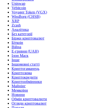
Uniswap
Vebitcoin
Voyager Token (VGX)
WissBorg (CHSB)
XRP
Zcash
Аналітика
Без категорії
Біржи криптовалют
Біткоін
Війна
Е-гривня (UAH)
Ілон Маск
Інше
Іншомовні статті
Криптогаманець
Криптозима
Криптокредити
Криптообмінники
Майнінг
Мемкоїни
Новини
Обмін криптовалюти
Огляди криптовалют
Поради