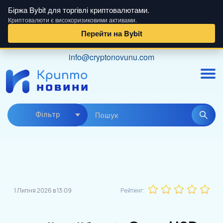
Біржа Bybit для торгівлі криптовалютами.
Криптовалюти є високоризиковими активами.
Перейти на Bybit
Skip
info@cryptonovunu.com
to
content
Фiльтр
1 Липня 2026 в 13:09
Рейтинг: