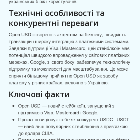
українських бірж і користувачів.
Технічні особливості та
конкурентні переваги
Open USD створено з акцентом на безпеку, швидкість
транзакцій і широку інтеграцію з платіжними системами.
Завдяки підтримці Visa і Mastercard, цей стейблкоїн має
потенціал швидкого впровадження у світових платіжних
мережах. Google, зі свого боку, забезпечує технологічну
підтримку та можливості для масштабування. Це може
сприяти більшому прийняттю Open USD як засобу
платежу у різних країнах, включно з Україною.
Ключові факти
Open USD — новий стейблкоїн, запущений з
підтримкою Visa, Mastercard і Google.
Проєкт позиціонує себе як конкурент USDC і USDT
— найбільш популярних стейблкоїнів з прив’язкою
до долара США.
Поява нового стейблкоїна може вплинути на фіатно-