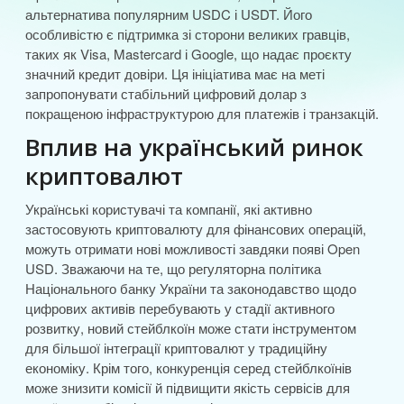
альтернатива популярним USDC і USDT. Його
особливістю є підтримка зі сторони великих гравців,
таких як Visa, Mastercard і Google, що надає проєкту
значний кредит довіри. Ця ініціатива має на меті
запропонувати стабільний цифровий долар з
покращеною інфраструктурою для платежів і транзакцій.
Вплив на український ринок
криптовалют
Українські користувачі та компанії, які активно
застосовують криптовалюту для фінансових операцій,
можуть отримати нові можливості завдяки появі Open
USD. Зважаючи на те, що регуляторна політика
Національного банку України та законодавство щодо
цифрових активів перебувають у стадії активного
розвитку, новий стейблкоїн може стати інструментом
для більшої інтеграції криптовалют у традиційну
економіку. Крім того, конкуренція серед стейблкоїнів
може знизити комісії й підвищити якість сервісів для