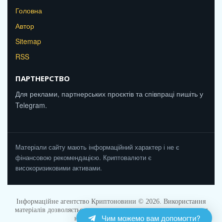
Головна
Автор
Sitemap
RSS
ПАРТНЕРСТВО
Для реклами, партнерських проєктів та співпраці пишіть у
Telegram.
Матеріали сайту мають інформаційний характер і не є
фінансовою рекомендацією. Криптовалюти є
високоризиковими активами.
Інформаційне агентство Криптоновини © 2026. Використання
матеріалів дозволяється за умови прямого активного посилання
Чим можемо вам допомогти?
на Cryptonovunu.com.ua.