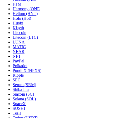
FTM
Harmony (ONE
Helium (HNT)
Holo (Hot)
Huobi
Klayth
Litecoin
Litecoin (LTC)
LUNA
MATIC
NEAR
NFT
PayPal
Polkadot
Pundi X (NPXS)
Ripple
SEC
Serum (SRM)
Shiba Inu
Siacoin (SC)
Solana (SOL)
SpaceX
SUSHI
Tesla
Tether (USDT)