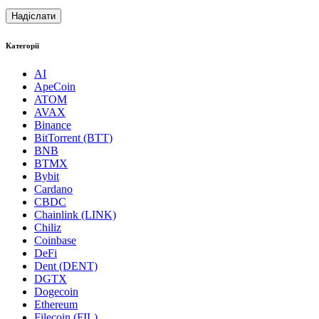
Категорії
AI
ApeCoin
ATOM
AVAX
Binance
BitTorrent (BTT)
BNB
BTMX
Bybit
Cardano
CBDC
Chainlink (LINK)
Chiliz
Coinbase
DeFi
Dent (DENT)
DGTX
Dogecoin
Ethereum
Filecoin (FIL)