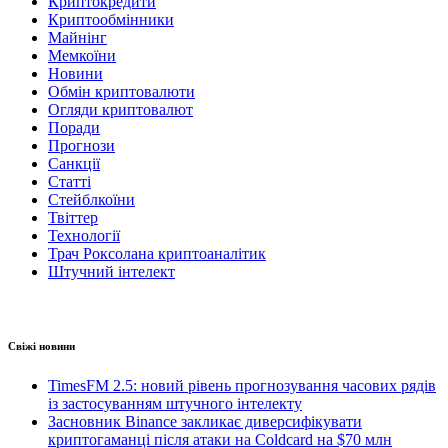
Криптокредити
Криптообмінники
Майнінг
Мемкоїни
Новини
Обмін криптовалюти
Огляди криптовалют
Поради
Прогнози
Санкції
Статті
Стейблкоїни
Твіттер
Технології
Трач Роксолана криптоаналітик
Штучний інтелект
Свіжі новини
TimesFM 2.5: новий рівень прогнозування часових рядів
із застосуванням штучного інтелекту
Засновник Binance закликає диверсифікувати
криптогаманці після атаки на Coldcard на $70 млн