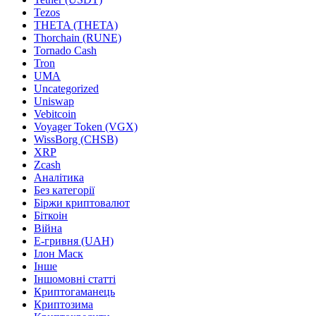
Tezos
THETA (THETA)
Thorchain (RUNE)
Tornado Cash
Tron
UMA
Uncategorized
Uniswap
Vebitcoin
Voyager Token (VGX)
WissBorg (CHSB)
XRP
Zcash
Аналітика
Без категорії
Біржи криптовалют
Біткоін
Війна
Е-гривня (UAH)
Ілон Маск
Інше
Іншомовні статті
Криптогаманець
Криптозима