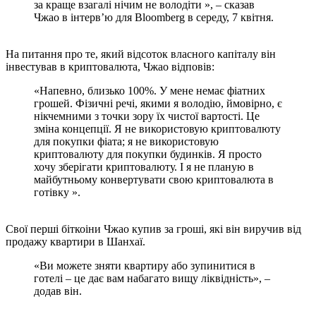
за краще взагалі нічим не володіти », – сказав
Чжао в інтерв’ю для Bloomberg в середу, 7 квітня.
На питання про те, який відсоток власного капіталу він
інвестував в криптовалюта, Чжао відповів:
«Напевно, близько 100%. У мене немає фіатних
грошей. Фізичні речі, якими я володію, ймовірно, є
нікчемними з точки зору їх чистої вартості. Це
зміна концепції. Я не використовую криптовалюту
для покупки фіата; я не використовую
криптовалюту для покупки будинків. Я просто
хочу зберігати криптовалюту. І я не планую в
майбутньому конвертувати свою криптовалюта в
готівку ».
Свої перші біткоіни Чжао купив за гроші, які він виручив від
продажу квартири в Шанхаї.
«Ви можете зняти квартиру або зупинитися в
готелі – це дає вам набагато вищу ліквідність», –
додав він.