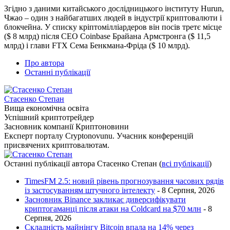
Згідно з даними китайського дослідницького інституту Hurun,
Чжао – один з найбагатших людей в індустрії криптовалюти і
блокчейна. У списку кріптомілліардеров він посів третє місце
($ 8 млрд) після CEO Coinbase Брайана Армстронга ($ 11,5
млрд) і глави FTX Сема Бенкмана-Фріда ($ 10 млрд).
Про автора
Останні публікації
Стасенко Степан
Вища економічна освіта
Успішний криптотрейдер
Засновник компанії Криптоновини
Експерт порталу Cryptonovunu. Учасник конференцій
присвячених криптовалютам.
Останні публікації автора Стасенко Степан
(
всі публікації
)
TimesFM 2.5: новий рівень прогнозування часових рядів
із застосуванням штучного інтелекту
- 8 Серпня, 2026
Засновник Binance закликає диверсифікувати
криптогаманці після атаки на Coldcard на $70 млн
- 8
Серпня, 2026
Складність майнінгу Bitcoin впала на 14% через