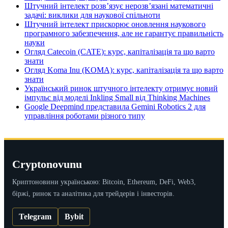
Штучний інтелект розв’язує нерозв’язані математичні
задачі: виклики для наукової спільноти
Штучний інтелект прискорює оновлення наукового
програмного забезпечення, але не гарантує правильність
науки
Огляд Catecoin (CATE): курс, капіталізація та що варто
знати
Огляд Koma Inu (KOMA): курс, капіталізація та що варто
знати
Український ринок штучного інтелекту отримує новий
імпульс від моделі Inkling Small від Thinking Machines
Google Deepmind представила Gemini Robotics 2 для
управління роботами різного типу
Cryptonovunu
Криптоновини українською: Bitcoin, Ethereum, DeFi, Web3,
біржі, ринок та аналітика для трейдерів і інвесторів.
Telegram
Bybit