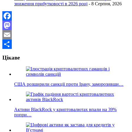
зниження прибутковості в 2026 році
- 8 Серпня, 2026
Facebook
Mastodon
Email
Поділитися
Цікаве
США розширили санкції проти Ірану, заморозивши…
Активи BlackRock у криптовалютах впали на 39%
попри…