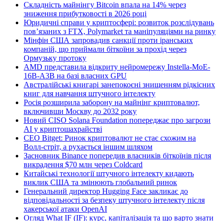
Складність майнінгу Bitcoin впала на 14% через
зниження прибутковості в 2026 році
Юридичні справи у криптосфері: розвиток розслідувань
пов’язаних з FTX, Polymarket та маніпуляціями на ринку
Мінфін США запровадив санкції проти іранських
компаній, що приймали біткоїни за прохід через
Ормузьку протоку
AMD представила відкриту нейромережу Instella-MoE-
16B-A3B на базі власних GPU
Австралійські книгарі занепокоєні знищенням рідкісних
книг для навчання штучного інтелекту
Росія розширила заборону на майнінг криптовалют,
включивши Москву до 2032 року
Новий CISO Solana Foundation попереджає про загрози
AI у криптошахрайстві
CEO Bitget: Ринок криптовалют не стає схожим на
Волл-стріт, а рухається іншим шляхом
Засновник Binance попередив власників біткоїнів після
викрадення $70 млн через Coldcard
Китайські технології штучного інтелекту кидають
виклик США та змінюють глобальний ринок
Генеральний директор Hugging Face закликає до
відповідальності за безпеку штучного інтелекту після
хакерської атаки OpenAI
Огляд What IF (IF): курс, капіталізація та що варто знати