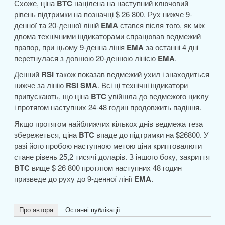
Схоже, ціна
BTC
націлена на наступний ключовий
рівень підтримки на позначці $ 26 800. Рух нижче 9-
денної та 20-денної ліній
EMA
стався після того, як між
двома технічними індикаторами спрацював ведмежий
прапор, при цьому 9-денна лінія
EMA
за останні 4 дні
перетнулася з довшою 20-денною лінією
EMA
.
Денний
RSI
також показав ведмежий ухил і знаходиться
нижче за лінію
RSI SMA
. Всі ці технічні індикатори
припускають, що ціна
BTC
увійшла до ведмежого циклу
і протягом наступних 24-48 годин продовжить падіння.
Якщо протягом найближчих кількох днів ведмежа теза
збережеться, ціна
BTC
впаде до підтримки на $26800. У
разі його пробою наступною метою ціни криптовалюти
стане рівень 25,2 тисячі доларів. З іншого боку, закриття
BTC
вище $ 26 800 протягом наступних 48 годин
призведе до руху до 9-денної лінії
EMA
.
Про автора
Останні публікації