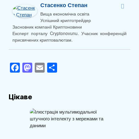
Стасенко Степан
Вища економічна освіта
Успішний криптотрейдер
Засновник компанії Криптоновини
Експерт порталу Cryptonovunu. Учасник конференцій
присвячених криптовалютам.
F
M
E
П
a
a
m
о
c
st
ail
ді
e
o
л
Цікаве
b
d
и
o
o
т
o
n
и
k
с