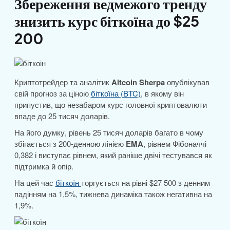
Збереження ведмежого тренду
знизить курс біткоїна до $25
200
Криптотрейдер та аналітик
Altcoin Sherpa
опублікував
свій прогноз за ціною
біткоїна (BTC)
, в якому він
припустив, що незабаром курс головної криптовалюти
впаде до 25 тисяч доларів.
На його думку, рівень 25 тисяч доларів багато в чому
збігається з 200-денною лінією
EMA
, рівнем Фібоначчі
0,382 і виступає рівнем, який раніше двічі тестувався як
підтримка й опір.
На цей час
біткоїн
торгується на рівні $27 500 з денним
падінням на 1,5%, тижнева динаміка також негативна на
1,9%.