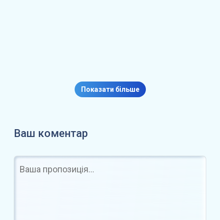
я
Корейські вчені розробили
метод для збереження знань…
Показати більше
Ваш коментар