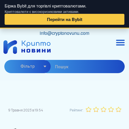
Біржа Bybit для торгівлі криптовалютами.
Криптовалюти є високоризиковими активами.
Перейти на Bybit
Skip
info@cryptonovunu.com
to
content
Фiльтр
9 Травня 2023 в 19:54
Рейтинг: