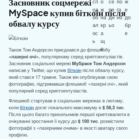
Засновник соцмережі
MySpace купив біткоін після
обвалу курсу
Також Том Андерсон приєднався до флешмобу
«лазерні очі»
, популярному серед криптоентузіастів.
Засновник соціальної мережі
MySpace Том Андерсон
написав у Twitter, що купив
біткоін
після обвалу курсу,
який стався 17 травня. Також він опублікував свою
фотографію, підтримавши флешмоб «лазерні очі», який
популярний серед криптоентузіастів.
Флешмоб стартував в соціальних мережах в лютому,
коли
біткоін
досяг локального максимуму в
$ 58,3 тис
.
Після цього багато прихильників першої криптовалюти в
очікуванні зростання її курсу до
$ 100 тис
. розмістили
фотографії з «лазерними очима» в якості аватару свого
профілю.