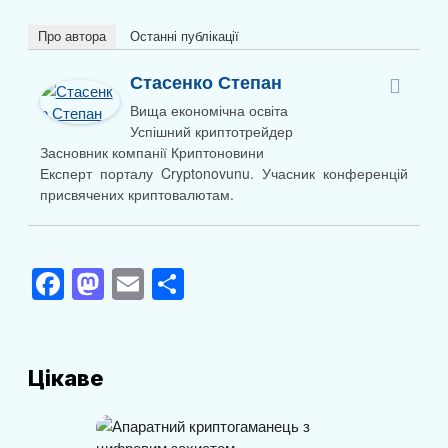
Про автора
Останні публікації
Стасенко Степан
Вища економічна освіта
Успішний криптотрейдер
Засновник компанії Криптоновини
Експерт порталу Cryptonovunu. Учасник конференцій
присвячених криптовалютам.
F
M
E
П
a
a
m
о
c
st
ail
ді
e
o
л
Цікаве
b
d
и
o
o
т