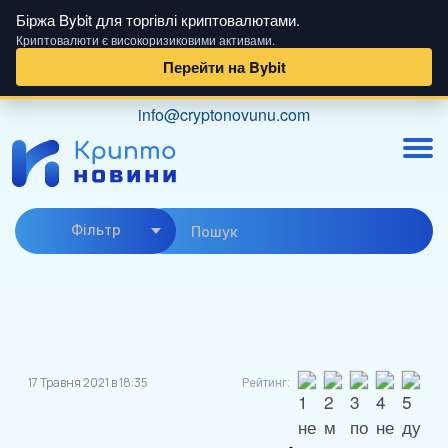
Біржа Bybit для торгівлі криптовалютами.
Криптовалюти є високоризиковими активами.
Перейти на Bybit
Skip
info@cryptonovunu.com
to
content
Фiльтр
17 Травня 2021 в 18:35
Рейтинг: