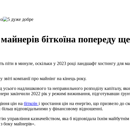
я майнерів біткоїна попереду щ
ь піти в минуле, оскільки у 2023 році ландшафт хостингу для м
 звіті компанії про майнінг на кінець року.
д усього надлишкового та неправильного розподілу капіталу, який
ери закінчили 2022 рік у режимі виживання, підготувавши ґрунт
діння цін на
біткоїн
і зростання цін на енергію, що призвело до с
ли більш відповідальними у фінансовому відношенні.
ю управління казначейством, яка б відповідала їхнім майбутні
 з боку майнерів».