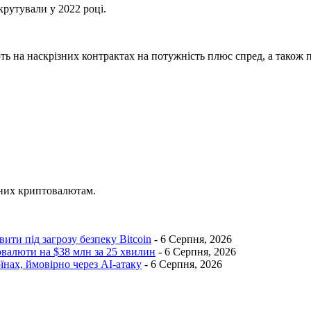
рутували у 2022 році.
ь на наскрізних контрактах на потужність плюс спред, а також 
ених криптовалютам.
ти під загрозу безпеку Bitcoin
- 6 Серпня, 2026
овалюти на $38 млн за 25 хвилин
- 6 Серпня, 2026
оїнах, ймовірно через AI-атаку
- 6 Серпня, 2026