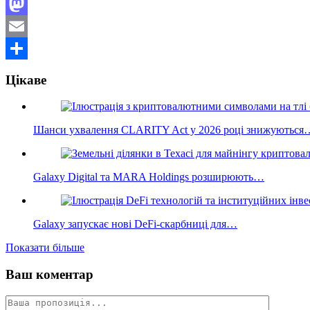
Facebook
Mastodon
Email
Поділитися
Цікаве
Шанси ухвалення CLARITY Act у 2026 році знижуються
Galaxy Digital та MARA Holdings розширюють…
Galaxy запускає нові DeFi-скарбниці для…
Показати більше
Ваш коментар