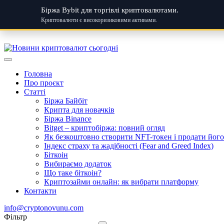
Біржа Bybit для торгівлі криптовалютами.
Криптовалюти є високоризиковими активами.
Skip
to
content
Головна
Про проєкт
Статті
Біржа Байбіт
Крипта для новачків
Біржа Binance
Bitget – криптобіржа: повний огляд
Як безкоштовно створити NFT-токен і продати його:
Індекс страху та жадібності (Fear and Greed Index)
Біткоін
Вибираємо додаток
Що таке біткоін?
Криптозайми онлайн: як вибрати платформу
Контакти
info@cryptonovunu.com
Фiльтр