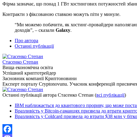
Фірма зазначає, що понад 1 ГВт хостингових потужностей збанк
Контракти з фіксованою ставкою можуть піти у минуле.
“Ми можемо побачити, як хостинг-провайдери наполягают
доходів”, – сказали
Galaxy
.
Про автора
Останні публікації
Стасенко Степан
Вища економічна освіта
Успішний криптотрейдер
Засновник компанії Криптоновини
Експерт порталу Cryptonovunu. Учасник конференцій присвяч
Останні публікації автора Стасенко Степан
(
всі публікації
)
IBM наближається до квантового прориву, що може постави
Вразливість у Bitcoin-гаманцях призвела до втрати крипт
Вразливість у Coldcard призвела до втрати $38 млн у бітк