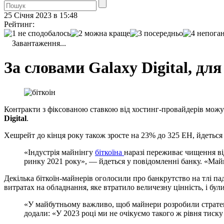
25 Січня 2023 в 15:48
Рейтинг:
Завантаження...
За словами Galaxy Digital, дл
Контракти з фіксованою ставкою від хостинг-провайдерів можут
Digital
.
Хешрейт до кінця року також зросте на 23% до 325 EH, йдеться у
«Індустрія майнінгу
біткоїна
наразі переживає чищення ві
ринку 2021 року», — йдеться у повідомленні банку. «Майн
Декілька біткоїн-майнерів оголосили про банкрутство на тлі па
витратах на обладнання, яке втратило величезну цінність, і бу
«У майбутньому важливо, щоб майнери розробили стратегі
додали: «У 2023 році ми не очікуємо такого ж рівня тиску