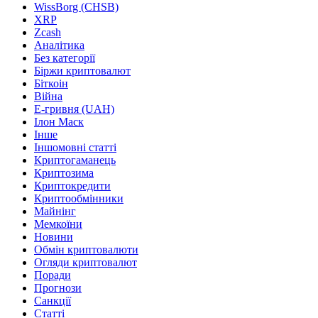
WissBorg (CHSB)
XRP
Zcash
Аналітика
Без категорії
Біржи криптовалют
Біткоін
Війна
Е-гривня (UAH)
Ілон Маск
Інше
Іншомовні статті
Криптогаманець
Криптозима
Криптокредити
Криптообмінники
Майнінг
Мемкоїни
Новини
Обмін криптовалюти
Огляди криптовалют
Поради
Прогнози
Санкції
Статті