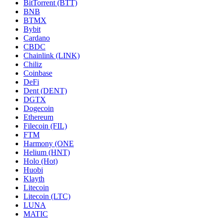
BitTorrent (BTT)
BNB
BTMX
Bybit
Cardano
CBDC
Chainlink (LINK)
Chiliz
Coinbase
DeFi
Dent (DENT)
DGTX
Dogecoin
Ethereum
Filecoin (FIL)
FTM
Harmony (ONE
Helium (HNT)
Holo (Hot)
Huobi
Klayth
Litecoin
Litecoin (LTC)
LUNA
MATIC