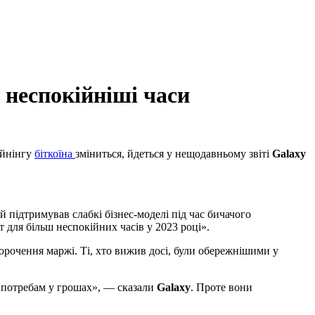
е неспокійніші часи
айнінгу
біткоїна
зміниться, йдеться у нещодавньому звіті
Galaxy
 підтримував слабкі бізнес-моделі під час бичачого
 для більш неспокійних часів у 2023 році».
корочення маржі. Ті, хто вижив досі, були обережнішими у
м потребам у грошах», — сказали
Galaxy
. Проте вони