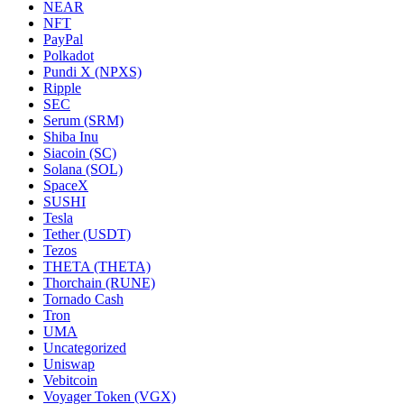
NEAR
NFT
PayPal
Polkadot
Pundi X (NPXS)
Ripple
SEC
Serum (SRM)
Shiba Inu
Siacoin (SC)
Solana (SOL)
SpaceX
SUSHI
Tesla
Tether (USDT)
Tezos
THETA (THETA)
Thorchain (RUNE)
Tornado Cash
Tron
UMA
Uncategorized
Uniswap
Vebitcoin
Voyager Token (VGX)