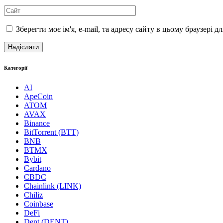
Зберегти моє ім'я, e-mail, та адресу сайту в цьому браузері 
Категорії
AI
ApeCoin
ATOM
AVAX
Binance
BitTorrent (BTT)
BNB
BTMX
Bybit
Cardano
CBDC
Chainlink (LINK)
Chiliz
Coinbase
DeFi
Dent (DENT)