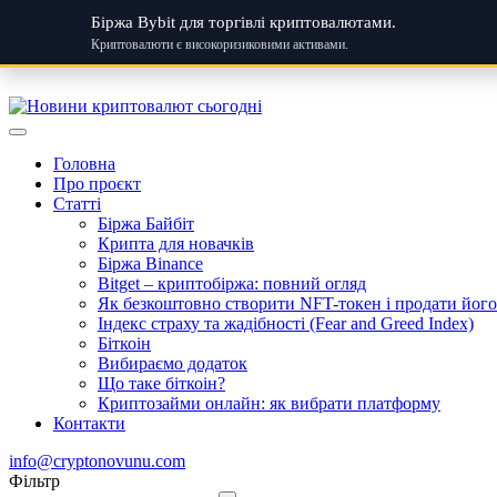
Біржа Bybit для торгівлі криптовалютами.
Криптовалюти є високоризиковими активами.
Skip
to
content
Головна
Про проєкт
Статті
Біржа Байбіт
Крипта для новачків
Біржа Binance
Bitget – криптобіржа: повний огляд
Як безкоштовно створити NFT-токен і продати його:
Індекс страху та жадібності (Fear and Greed Index)
Біткоін
Вибираємо додаток
Що таке біткоін?
Криптозайми онлайн: як вибрати платформу
Контакти
info@cryptonovunu.com
Фiльтр