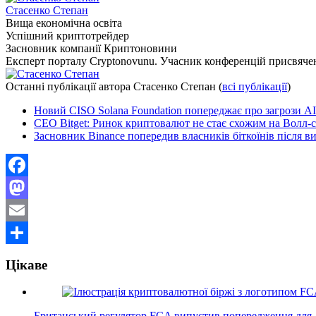
Стасенко Степан
Вища економічна освіта
Успішний криптотрейдер
Засновник компанії Криптоновини
Експерт порталу Cryptonovunu. Учасник конференцій присвяч
Останні публікації автора Стасенко Степан
(
всі публікації
)
Новий CISO Solana Foundation попереджає про загрози A
CEO Bitget: Ринок криптовалют не стає схожим на Волл-с
Засновник Binance попередив власників біткоїнів після в
Facebook
Mastodon
Email
Поділитися
Цікаве
Британський регулятор FCA випустив попередження дл