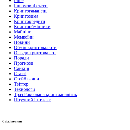
Інше
Іншомовні статті
Криптогаманець
Криптозима
Криптокредити
Криптообмінники
Майнінг
Мемкоїни
Новини
Обмін криптовалюти
Огляди криптовалют
Поради
Прогнози
Санкції
Статті
Стейблкоїни
Твіттер
Технології
Трач Роксолана криптоаналітик
Штучний інтелект
Свіжі новини