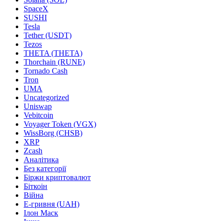
SpaceX
SUSHI
Tesla
Tether (USDT)
Tezos
THETA (THETA)
Thorchain (RUNE)
Tornado Cash
Tron
UMA
Uncategorized
Uniswap
Vebitcoin
Voyager Token (VGX)
WissBorg (CHSB)
XRP
Zcash
Аналітика
Без категорії
Біржи криптовалют
Біткоін
Війна
Е-гривня (UAH)
Ілон Маск