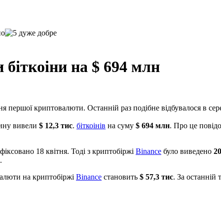
 біткоіни на $ 694 млн
першої криптовалюти. Останній раз подібне відбувалося в середи
ину вивели
$ 12,3 тис
.
біткоінів
на суму
$ 694 млн
. Про це повід
іксовано 18 квітня. Тоді з криптобіржі
Binance
було виведено
20
.
валюти на криптобіржі
Binance
становить
$ 57,3 тис
. За останній