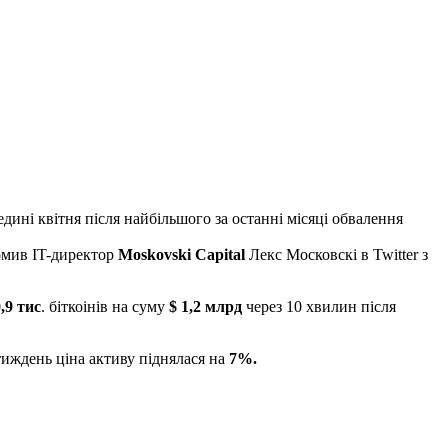
ні квітня після найбільшого за останні місяці обвалення
омив IT-директор
Moskovski Capital
Лекс Московскі в Twitter з
,9 тис
. біткоінів на суму
$ 1,2 млрд
через 10 хвилин після
 тиждень ціна активу піднялася на
7%.