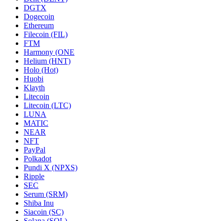
DGTX
Dogecoin
Ethereum
Filecoin (FIL)
FTM
Harmony (ONE
Helium (HNT)
Holo (Hot)
Huobi
Klayth
Litecoin
Litecoin (LTC)
LUNA
MATIC
NEAR
NFT
PayPal
Polkadot
Pundi X (NPXS)
Ripple
SEC
Serum (SRM)
Shiba Inu
Siacoin (SC)
Solana (SOL)