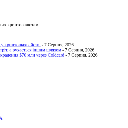
ених криптовалютам.
I у криптошахрайстві
- 7 Серпня, 2026
тріт, а рухається іншим шляхом
- 7 Серпня, 2026
икрадення $70 млн через Coldcard
- 7 Серпня, 2026
я…