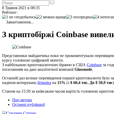
8 Травня 2021 в 08:35
Рейтинг:
Завантаження...
З криптобіржі Coinbase вивели
Представники майданчика поки не прокоментували переміщення 
курсу головною цифровий монети.
З найбільшою криптовалютною біржею в США
Coinbase
за год
посиланням на дані аналітичної компанії
Glassnode
.
Останній раз велике переміщення першої криптовалюти було заф
падіння котирувань
біткоіна
на
15%
(з
$ 60,4 тис. До $ 50,9 тис
)
Станом на 15:50 за київським часом вартість головною крипто
Про автора
Останні публікації