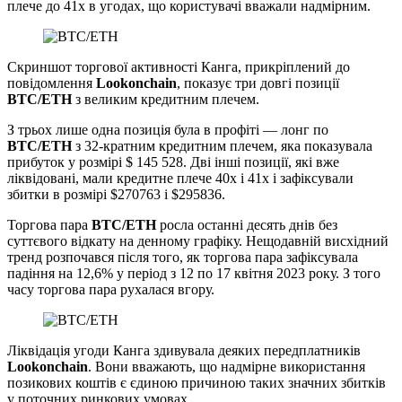
плече до 41x в угодах, що користувачі вважали надмірним.
Скриншот торгової активності Канга, прикріплений до
повідомлення
Lookonchain
, показує три довгі позиції
BTC/ETH
з великим кредитним плечем.
З трьох лише одна позиція була в профіті — лонг по
BTC/ETH
з 32-кратним кредитним плечем, яка показувала
прибуток у розмірі $ 145 528. Дві інші позиції, які вже
ліквідовані, мали кредитне плече 40x і 41x і зафіксували
збитки в розмірі $270763 і $295836.
Торгова пара
BTC/ETH
росла останні десять днів без
суттєвого відкату на денному графіку. Нещодавній висхідний
тренд розпочався після того, як торгова пара зафіксувала
падіння на 12,6% у період з 12 по 17 квітня 2023 року. З того
часу торгова пара рухалася вгору.
Ліквідація угоди Канга здивувала деяких передплатників
Lookonchain
. Вони вважають, що надмірне використання
позикових коштів є єдиною причиною таких значних збитків
у поточних ринкових умовах.