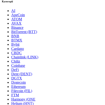
Категорії
AI
ApeCoin
ATOM
AVAX
Binance
BitTorrent (BTT)
BNB
BTMX
Bybit
Cardano
CBDC
Chainlink (LINK)
Chiliz
Coinbase
DeFi
Dent (DENT)
DGTX
Dogecoin
Ethereum
Filecoin (FIL)
FTM
Harmony (ONE
Helium (HNT)