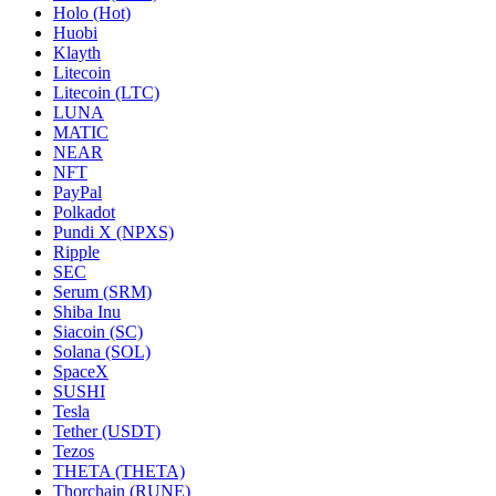
Holo (Hot)
Huobi
Klayth
Litecoin
Litecoin (LTC)
LUNA
MATIC
NEAR
NFT
PayPal
Polkadot
Pundi X (NPXS)
Ripple
SEC
Serum (SRM)
Shiba Inu
Siacoin (SC)
Solana (SOL)
SpaceX
SUSHI
Tesla
Tether (USDT)
Tezos
THETA (THETA)
Thorchain (RUNE)