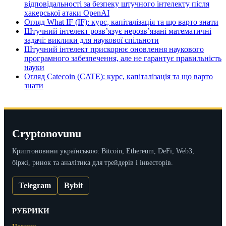
відповідальності за безпеку штучного інтелекту після
хакерської атаки OpenAI
Огляд What IF (IF): курс, капіталізація та що варто знати
Штучний інтелект розв’язує нерозв’язані математичні
задачі: виклики для наукової спільноти
Штучний інтелект прискорює оновлення наукового
програмного забезпечення, але не гарантує правильність
науки
Огляд Catecoin (CATE): курс, капіталізація та що варто
знати
Cryptonovunu
Криптоновини українською: Bitcoin, Ethereum, DeFi, Web3,
біржі, ринок та аналітика для трейдерів і інвесторів.
Telegram
Bybit
РУБРИКИ