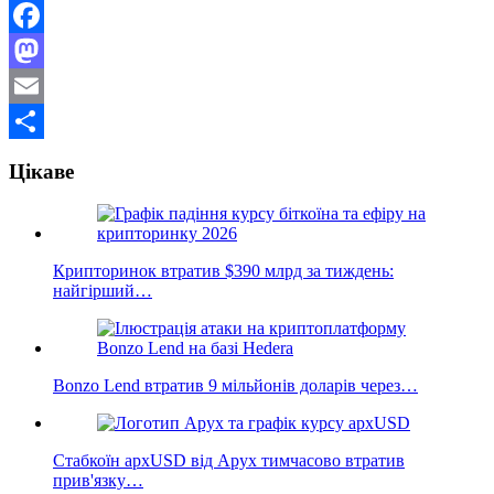
Facebook
Mastodon
Email
Поділитися
Цікаве
Крипторинок втратив $390 млрд за тиждень:
найгірший…
Bonzo Lend втратив 9 мільйонів доларів через…
Стабкоїн apxUSD від Apyx тимчасово втратив
прив'язку…