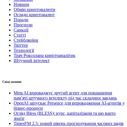
Новини
Обмін криптовалюти
Огляди криптовалют
Поради
Прогнози
Санкції
Статті
Стейблкоїни
Твіттер
Технології
Трач Роксолана криптоаналітик
Штучний інтелект
Свіжі новини
Meta AI впроваджує другий агент для покращення
пам’яті штучного інтелекту під час складних завдань
OpenAI запускає Presence для впровадження AI-агентів у
бізнес-процеси
Огляд Bless (BLESS): курс, капіталізація та що варто
знати
TimesFM 2.5: новий рівень прогнозування часових рядів