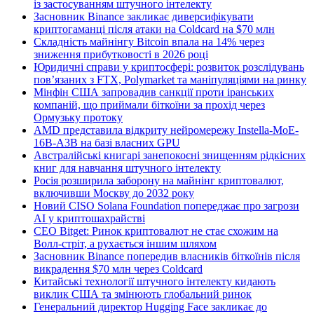
із застосуванням штучного інтелекту
Засновник Binance закликає диверсифікувати
криптогаманці після атаки на Coldcard на $70 млн
Складність майнінгу Bitcoin впала на 14% через
зниження прибутковості в 2026 році
Юридичні справи у криптосфері: розвиток розслідувань
пов’язаних з FTX, Polymarket та маніпуляціями на ринку
Мінфін США запровадив санкції проти іранських
компаній, що приймали біткоїни за прохід через
Ормузьку протоку
AMD представила відкриту нейромережу Instella-MoE-
16B-A3B на базі власних GPU
Австралійські книгарі занепокоєні знищенням рідкісних
книг для навчання штучного інтелекту
Росія розширила заборону на майнінг криптовалют,
включивши Москву до 2032 року
Новий CISO Solana Foundation попереджає про загрози
AI у криптошахрайстві
CEO Bitget: Ринок криптовалют не стає схожим на
Волл-стріт, а рухається іншим шляхом
Засновник Binance попередив власників біткоїнів після
викрадення $70 млн через Coldcard
Китайські технології штучного інтелекту кидають
виклик США та змінюють глобальний ринок
Генеральний директор Hugging Face закликає до