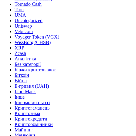
Tornado Cash
Tron
UMA
Uncategorized
Uniswap
Vebitcoin
Voyager Token (VGX)
WissBorg (CHSB)
XRP
Zcash
Аналітика
Без категорії
Біржи криптовалют
Біткоін
Війна
Е-гривня (UAH)
Ілон Маск
Інше
Іншомовні статті
Криптогаманець
Криптозима
Криптокредити
Криптообмінники
Майнінг
Мемкоїни