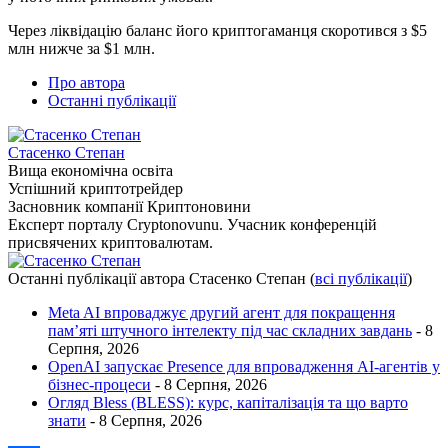
Через ліквідацію баланс його криптогаманця скоротився з $5
млн нижче за $1 млн.
Про автора
Останні публікації
Стасенко Степан
Вища економічна освіта
Успішний криптотрейдер
Засновник компанії Криптоновини
Експерт порталу Cryptonovunu. Учасник конференцій
присвячених криптовалютам.
Останні публікації автора Стасенко Степан
(
всі публікації
)
Meta AI впроваджує другий агент для покращення
пам’яті штучного інтелекту під час складних завдань
- 8
Серпня, 2026
OpenAI запускає Presence для впровадження AI-агентів у
бізнес-процеси
- 8 Серпня, 2026
Огляд Bless (BLESS): курс, капіталізація та що варто
знати
- 8 Серпня, 2026