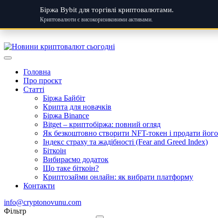
Біржа Bybit для торгівлі криптовалютами.
Криптовалюти є високоризиковими активами.
Skip
to
content
Головна
Про проєкт
Статті
Біржа Байбіт
Крипта для новачків
Біржа Binance
Bitget – криптобіржа: повний огляд
Як безкоштовно створити NFT-токен і продати його:
Індекс страху та жадібності (Fear and Greed Index)
Біткоін
Вибираємо додаток
Що таке біткоін?
Криптозайми онлайн: як вибрати платформу
Контакти
info@cryptonovunu.com
Фiльтр