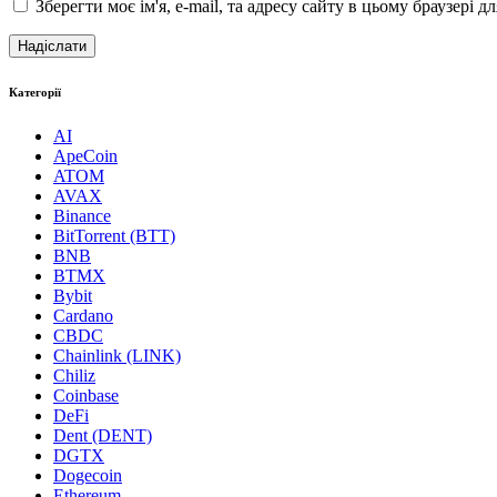
Зберегти моє ім'я, e-mail, та адресу сайту в цьому браузері 
Категорії
AI
ApeCoin
ATOM
AVAX
Binance
BitTorrent (BTT)
BNB
BTMX
Bybit
Cardano
CBDC
Chainlink (LINK)
Chiliz
Coinbase
DeFi
Dent (DENT)
DGTX
Dogecoin
Ethereum