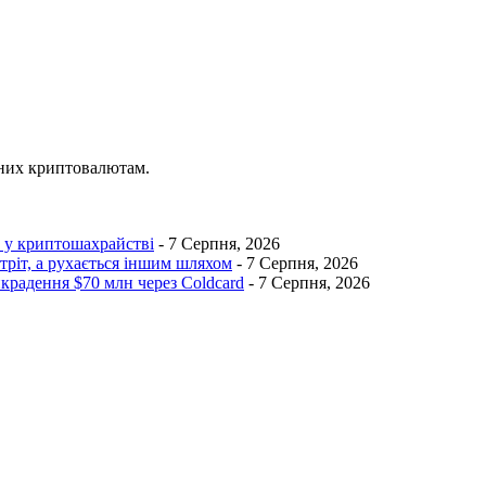
ених криптовалютам.
I у криптошахрайстві
- 7 Серпня, 2026
тріт, а рухається іншим шляхом
- 7 Серпня, 2026
икрадення $70 млн через Coldcard
- 7 Серпня, 2026