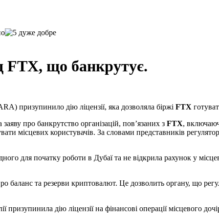
д FTX, що банкрутує.
RA) призупинило дію ліцензії, яка дозволяла біржі
FTX
готуват
заяву про банкрутство організацій, пов’язаних з
FTX
, включаю
увати місцевих користувачів. За словами представників регулятор
дного для початку роботи в Дубаї та не відкрила рахунок у місц
про баланс та резерви криптовалют. Це дозволить органу, що ре
ії призупинила дію ліцензії на фінансові операції місцевого до