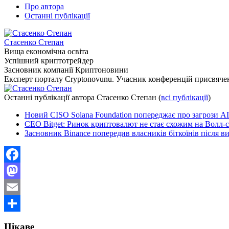
Про автора
Останні публікації
Стасенко Степан
Вища економічна освіта
Успішний криптотрейдер
Засновник компанії Криптоновини
Експерт порталу Cryptonovunu. Учасник конференцій присвяч
Останні публікації автора Стасенко Степан
(
всі публікації
)
Новий CISO Solana Foundation попереджає про загрози A
CEO Bitget: Ринок криптовалют не стає схожим на Волл-с
Засновник Binance попередив власників біткоїнів після в
Facebook
Mastodon
Email
Поділитися
Цікаве