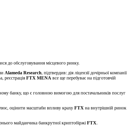
ися до обслуговування місцевого ринку.
чи
Alameda Research
, підтвердив: дія ліцензії дочірньої компанії
а, реєстрація
FTX MENA
все ще перебуває на підготовчій
евому банку, що є головною вимогою для постачальників послуг
гулює, оцінити масштаби впливу краху
FTX
на внутрішній ринок
чірнього майданчика банкрутної криптобіржі
FTX
.