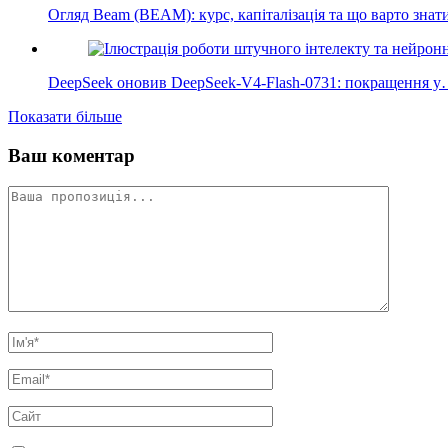
Огляд Beam (BEAM): курс, капіталізація та що варто знат
DeepSeek оновив DeepSeek-V4-Flash-0731: покращення 
Показати більше
Ваш коментар