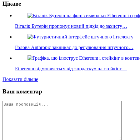
Цікаве
Віталік Бутерін пропонує новий підхід до захисту…
Голова Anthropic закликає до регулювання штучного…
Ethereum відмовляється від «податку» на стейкінг…
Показати більше
Ваш коментар