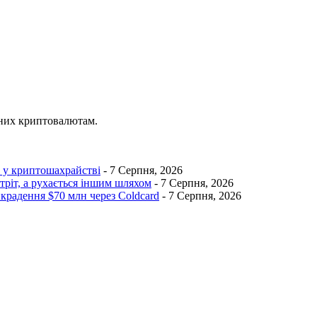
ених криптовалютам.
I у криптошахрайстві
- 7 Серпня, 2026
тріт, а рухається іншим шляхом
- 7 Серпня, 2026
икрадення $70 млн через Coldcard
- 7 Серпня, 2026