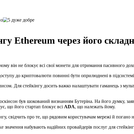
нгу Ethereum через його складн
 чому він не блокує всі свої монети для отримання пасивного дох
 доступу до криптовалюти повинні бути оприлюднені в підсистемі
сом. Для стейкінгу досить важко налаштувати гаманець з мульти
скінсон був шокований визнанням Бутеріна. На його думку, заяв
ує, що його стартап блокує всі
ADA
, що належать йому.
гу, свідчить про те, що рядовим користувачам мережі й погано н
ке значення набувають надійних провайдерів послуг для стейкінг