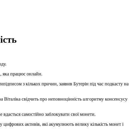
ість
оду.
, яка працює онлайн.
підписом з кількох причин, заявив Бутерін під час подкасту на
а Віталіка свідчить про неповноцінність алгоритму консенсусу
е вдасться самостійно заблокувати свої монети.
у цифрових активів, які акумулюють велику кількість монет і