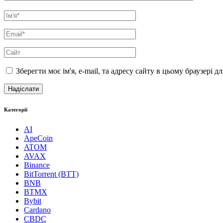
Зберегти моє ім'я, e-mail, та адресу сайту в цьому браузері 
Категорії
AI
ApeCoin
ATOM
AVAX
Binance
BitTorrent (BTT)
BNB
BTMX
Bybit
Cardano
CBDC