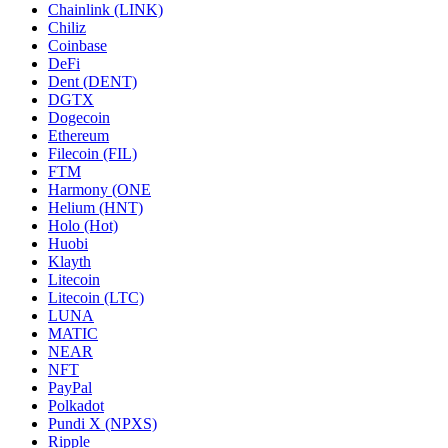
Chainlink (LINK)
Chiliz
Coinbase
DeFi
Dent (DENT)
DGTX
Dogecoin
Ethereum
Filecoin (FIL)
FTM
Harmony (ONE
Helium (HNT)
Holo (Hot)
Huobi
Klayth
Litecoin
Litecoin (LTC)
LUNA
MATIC
NEAR
NFT
PayPal
Polkadot
Pundi X (NPXS)
Ripple