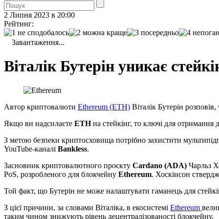
2 Липня 2023 в 20:00
Рейтинг:
Завантаження...
Віталік Бутерін уникає стейкі
Автор криптовалюти
Ethereum (ETH)
Віталік Бутерін розповів,
Якщо ви надсилаєте
ETH
на стейкінг, то ключі для отримання
З метою безпеки криптосховища потрібно захистити мультипідпи
YouTube-каналі
Bankless
.
Засновник криптовалютного проєкту
Cardano (ADA)
Чарльз Хо
PoS, розробленого для блокчейну
Ethereum
. Хоскінсон ствердж
Той факт, що Бутерін не може налаштувати гаманець для стейкін
З цієї причини, за словами Віталіка, в екосистемі
Ethereum
вели
таким чином знижують рівень децентралізованості блокчейну.