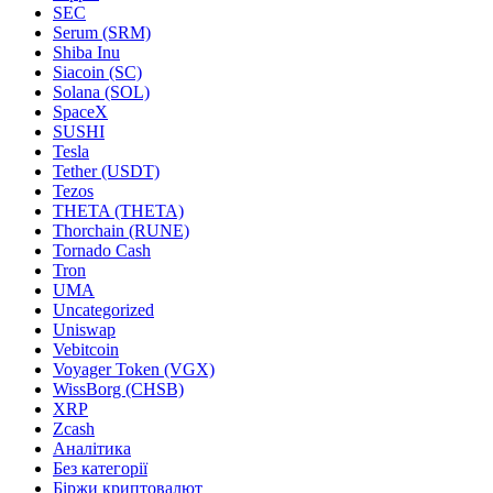
SEC
Serum (SRM)
Shiba Inu
Siacoin (SC)
Solana (SOL)
SpaceX
SUSHI
Tesla
Tether (USDT)
Tezos
THETA (THETA)
Thorchain (RUNE)
Tornado Cash
Tron
UMA
Uncategorized
Uniswap
Vebitcoin
Voyager Token (VGX)
WissBorg (CHSB)
XRP
Zcash
Аналітика
Без категорії
Біржи криптовалют