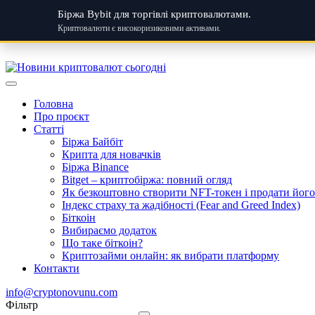
Біржа Bybit для торгівлі криптовалютами.
Криптовалюти є високоризиковими активами.
Skip
to
content
Головна
Про проєкт
Статті
Біржа Байбіт
Крипта для новачків
Біржа Binance
Bitget – криптобіржа: повний огляд
Як безкоштовно створити NFT-токен і продати його:
Індекс страху та жадібності (Fear and Greed Index)
Біткоін
Вибираємо додаток
Що таке біткоін?
Криптозайми онлайн: як вибрати платформу
Контакти
info@cryptonovunu.com
Фiльтр