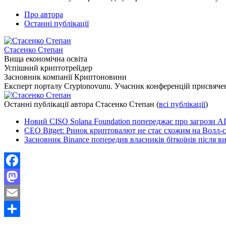
Про автора
Останні публікації
Стасенко Степан
Вища економічна освіта
Успішний криптотрейдер
Засновник компанії Криптоновини
Експерт порталу Cryptonovunu. Учасник конференцій присвяч
Останні публікації автора Стасенко Степан
(
всі публікації
)
Новий CISO Solana Foundation попереджає про загрози A
CEO Bitget: Ринок криптовалют не стає схожим на Волл-с
Засновник Binance попередив власників біткоїнів після в
Facebook
Mastodon
Email
Поділитися