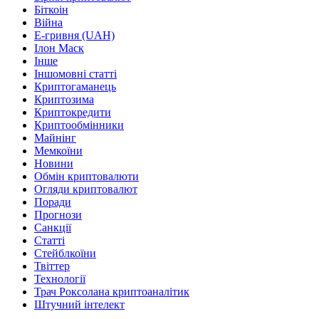
Біткоін
Війна
Е-гривня (UAH)
Ілон Маск
Інше
Іншомовні статті
Криптогаманець
Криптозима
Криптокредити
Криптообмінники
Майнінг
Мемкоїни
Новини
Обмін криптовалюти
Огляди криптовалют
Поради
Прогнози
Санкції
Статті
Стейблкоїни
Твіттер
Технології
Трач Роксолана криптоаналітик
Штучний інтелект