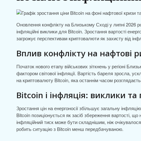
Оновлення конфлікту на Близькому Сході у липні 2026 ро
інфляційні виклики для Bitcoin. Зростання вартості енерг
загрожує перспективам криптовалюти як захисту від інфл
Вплив конфлікту на нафтові р
Початок нового етапу військових зіткнень у регіоні Близ
фактором світової інфляції. Вартість бареля зросла, у
на криптовалюту Bitcoin, яка останнім часом розглядаєть
Bitcoin і інфляція: виклики т
Зростання цін на енергоносії збільшує загальну інфляці
Bitcoin позиціонується як засіб збереження вартості, що 
інфляційний тиск може бути складнішим, ніж очікувалося
робить ситуацію з Bitcoin менш передбачуваною.