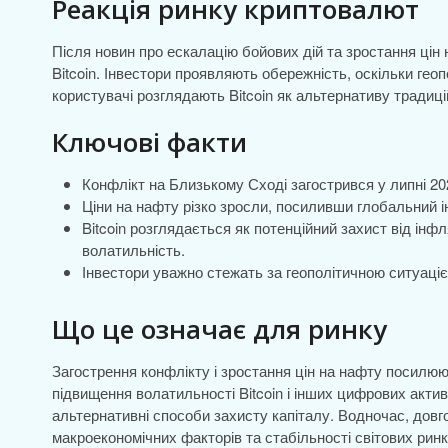
Реакція ринку криптовалют
Після новин про ескалацію бойових дій та зростання цін
Bitcoin. Інвестори проявляють обережність, оскільки гео
користувачі розглядають Bitcoin як альтернативу традиц
Ключові факти
Конфлікт на Близькому Сході загострився у липні 20
Ціни на нафту різко зросли, посиливши глобальний і
Bitcoin розглядається як потенційний захист від інфл
волатильність.
Інвестори уважно стежать за геополітичною ситуаціє
Що це означає для ринку
Загострення конфлікту і зростання цін на нафту посилюю
підвищення волатильності Bitcoin і інших цифрових актив
альтернативні способи захисту капіталу. Водночас, довг
макроекономічних факторів та стабільності світових ринк