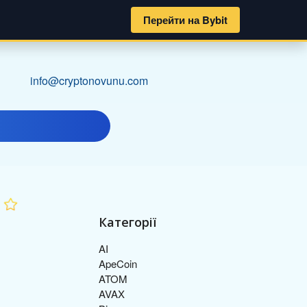
Перейти на Bybit
info@cryptonovunu.com
Категорії
AI
ApeCoin
ATOM
AVAX