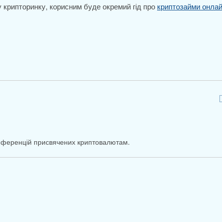
 у крипторинку, корисним буде окремий гід про
криптозайми онла
онференцій присвячених криптовалютам.