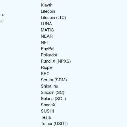
Klayth
Litecoin
сть
Litecoin (LTC)
кі
LUNA
MATIC
NEAR
NFT
PayPal
Polkadot
Pundi X (NPXS)
Ripple
SEC
Serum (SRM)
Shiba Inu
Siacoin (SC)
Solana (SOL)
SpaceX
SUSHI
Tesla
Tether (USDT)