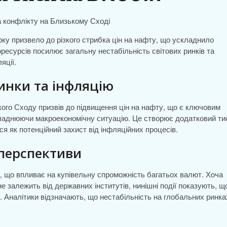
ку призвело до різкого стрибка цін на нафту, що ускладнило
оресурсів посилює загальну нестабільність світових ринків та
яції.
инки та інфляцію
ького Сходу призвів до підвищення цін на нафту, що є ключовим
складнюючи макроекономічну ситуацію. Це створює додатковий ти
ся як потенційний захист від інфляційних процесів.
а перспективи
ю, що впливає на купівельну спроможність багатьох валют. Хоча
не залежить від державних інститутів, нинішні події показують, щ
. Аналітики відзначають, що нестабільність на глобальних ринка