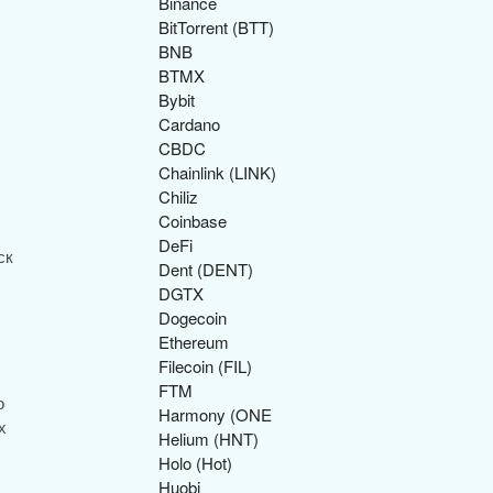
Binance
BitTorrent (BTT)
BNB
BTMX
Bybit
Cardano
CBDC
Chainlink (LINK)
Chiliz
Coinbase
DeFi
ск
Dent (DENT)
DGTX
Dogecoin
Ethereum
Filecoin (FIL)
FTM
о
Harmony (ONE
х
Helium (HNT)
Holo (Hot)
Huobi