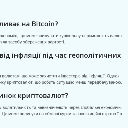
иває на Bitcoin?
 економіці, що може знижувати купівельну спроможність валют і
n як засобу збереження вартості.
від інфляції під час геополітичних
м валютам, що може захистити інвесторів від інфляції. Однак
ринку криптовалют, що робить ситуацію менш передбачуваною.
ринок криптовалют?
ну волатильність та невизначеність через глобальні економічні
 Це може вплинути на обмінні курси та інвестиційні стратегії в