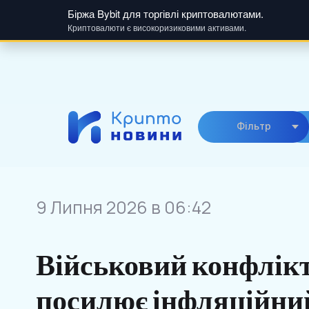
Біржа Bybit для торгівлі криптовалютами.
Криптовалюти є високоризиковими активами.
Skip
to
content
Фiльтр
9 Липня 2026 в 06:42
Військовий конфлікт
посилює інфляційний