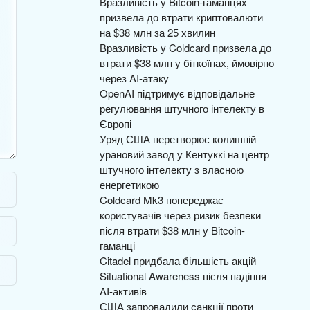
Вразливість у Bitcoin-гаманцях
призвела до втрати криптовалюти
на $38 млн за 25 хвилин
Вразливість у Coldcard призвела до
втрати $38 млн у біткоїнах, ймовірно
через AI-атаку
OpenAI підтримує відповідальне
регулювання штучного інтелекту в
Європі
Уряд США перетворює колишній
урановий завод у Кентуккі на центр
штучного інтелекту з власною
енергетикою
Coldcard Mk3 попереджає
користувачів через ризик безпеки
після втрати $38 млн у Bitcoin-
гаманці
Citadel придбала більшість акцій
Situational Awareness після падіння
AI-активів
США запровадили санкції проти