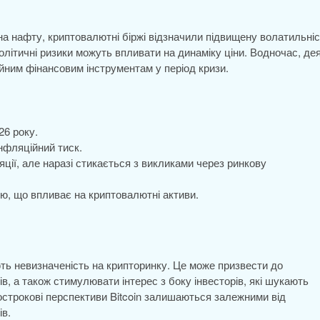
 на нафту, криптовалютні біржі відзначили підвищену волатильні
політичні ризики можуть впливати на динаміку ціни. Водночас, дея
ійним фінансовим інструментам у період кризи.
26 року.
нфляційний тиск.
яції, але наразі стикається з викликами через ринкову
ю, що впливає на криптовалютні активи.
ть невизначеність на крипторинку. Це може призвести до
ів, а також стимулювати інтерес з боку інвесторів, які шукають
острокові перспективи Bitcoin залишаються залежними від
ів.