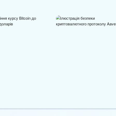
устився до ключового
Aave посилює стандарти
римки $60…
лістингу після вразливості у…