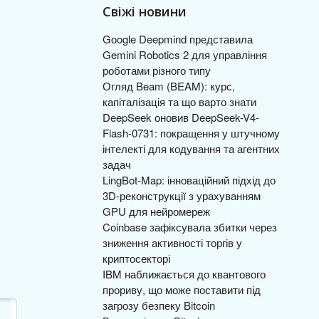
Свіжі новини
Google Deepmind представила
Gemini Robotics 2 для управління
роботами різного типу
Огляд Beam (BEAM): курс,
капіталізація та що варто знати
DeepSeek оновив DeepSeek-V4-
Flash-0731: покращення у штучному
інтелекті для кодування та агентних
задач
LingBot-Map: інноваційний підхід до
3D-реконструкції з урахуванням
GPU для нейромереж
Coinbase зафіксувала збитки через
зниження активності торгів у
криптосекторі
IBM наближається до квантового
прориву, що може поставити під
загрозу безпеку Bitcoin