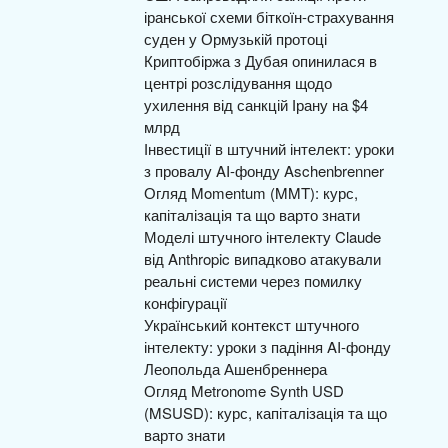
іранської схеми біткоїн-страхування
суден у Ормузькій протоці
Криптобіржа з Дубая опинилася в
центрі розслідування щодо
ухилення від санкцій Ірану на $4
млрд
Інвестиції в штучний інтелект: уроки
з провалу AI-фонду Aschenbrenner
Огляд Momentum (MMT): курс,
капіталізація та що варто знати
Моделі штучного інтелекту Claude
від Anthropic випадково атакували
реальні системи через помилку
конфігурації
Український контекст штучного
інтелекту: уроки з падіння AI-фонду
Леопольда Ашенбреннера
Огляд Metronome Synth USD
(MSUSD): курс, капіталізація та що
варто знати