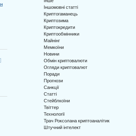
Інше
йн
Іншомовні статті
Криптогаманець
Криптозима
Криптокредити
Криптообмінники
Майнінг
Мемкоїни
Новини
Обмін криптовалюти
Огляди криптовалют
Поради
Прогнози
Санкції
Статті
Стейблкоїни
Твіттер
Технології
Трач Роксолана криптоаналітик
Штучний інтелект