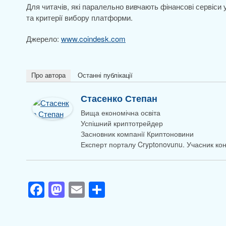
Для читачів, які паралельно вивчають фінансові сервіси
та критерії вибору платформи.
Джерело:
www.coindesk.com
Про автора
Останні публікації
Стасенко Степан
Вища економічна освіта
Успішний криптотрейдер
Засновник компанії Криптоновини
Експерт порталу Cryptonovunu. Учасник к
F
M
E
П
a
a
m
о
c
st
ail
ді