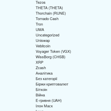
Tezos
THETA (THETA)
Thorchain (RUNE)
Tornado Cash
Tron
UMA
Uncategorized
Uniswap
Vebitcoin
Voyager Token (VGX)
WissBorg (CHSB)
XRP
Zcash
Аналітика
Без категорії
Біржи криптовалют
Біткоін
Війна
Е-гривня (UAH)
Ілон Маск