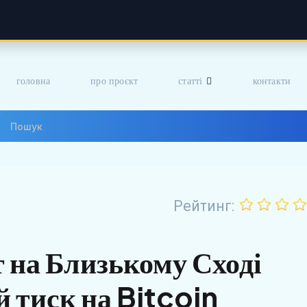
головна
про проєкт
статті
контакти
Рейтинг:
 на Близькому Сході
 тиск на Bitcoin