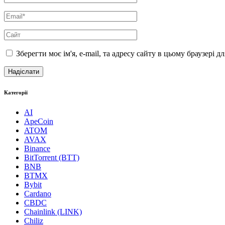
Зберегти моє ім'я, e-mail, та адресу сайту в цьому браузері 
Категорії
AI
ApeCoin
ATOM
AVAX
Binance
BitTorrent (BTT)
BNB
BTMX
Bybit
Cardano
CBDC
Chainlink (LINK)
Chiliz