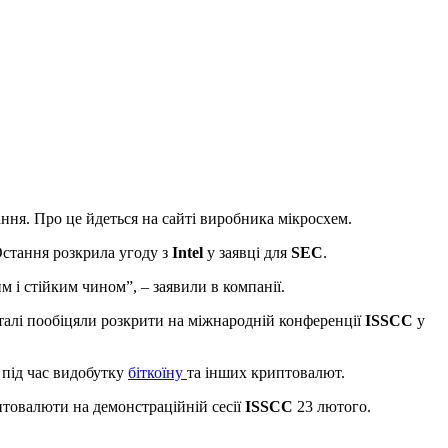
ання. Про це йдеться на сайті виробника мікросхем.
Остання розкрила угоду з
Intel
у заявці для
SEC
.
м і стійким чином”, – заявили в компанії.
еталі пообіцяли розкрити на міжнародній конференції
ISSCC
у
 під час видобутку
біткоїну
та інших криптовалют.
товалюти на демонстраційній сесії
ISSCC
23 лютого.