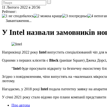
11 Лютого 2022 в 20:56
Рейтинг:
Завантаження...
У Intel назвали замовників но
Наприкінці 2022 року
Intel
випустить спеціалізований чіп для
Одними з перших клієнтів є
Block
(раніше Square) Джека Дорсі
“
Intel
буде просувати відкриту та безпечну екосистему бло
Згідно з повідомленням, чіпи випустять на «маленьких мікросх
лютому.
Нагадаємо, у 2018 році
Intel
подала патентну заявку на апарат
У січні 2021 року стало відомо про плани компанії представи
Про автора