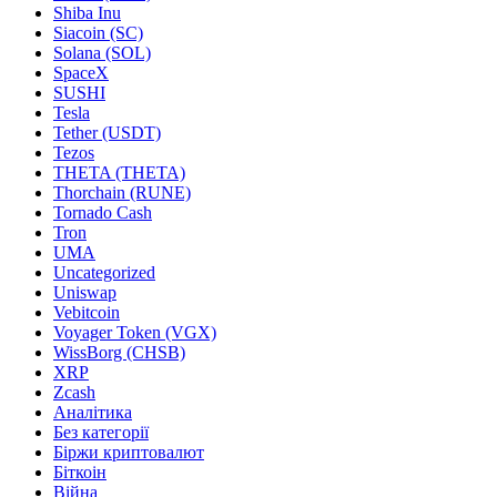
Shiba Inu
Siacoin (SC)
Solana (SOL)
SpaceX
SUSHI
Tesla
Tether (USDT)
Tezos
THETA (THETA)
Thorchain (RUNE)
Tornado Cash
Tron
UMA
Uncategorized
Uniswap
Vebitcoin
Voyager Token (VGX)
WissBorg (CHSB)
XRP
Zcash
Аналітика
Без категорії
Біржи криптовалют
Біткоін
Війна