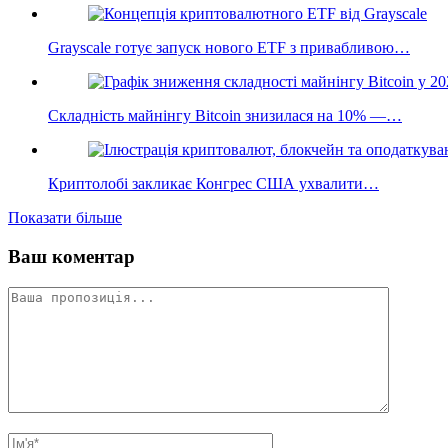
Grayscale готує запуск нового ETF з привабливою…
Складність майнінгу Bitcoin знизилася на 10% —…
Криптолобі закликає Конгрес США ухвалити…
Показати більше
Ваш коментар