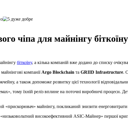
вого чіпа для майнінгу біткоїну
 майнінгу
біткоїну
, а кілька компаній вже додано до списку очікув
, майнінгові компанії
Argo Blockchain
та
GRIID Infrastructure
. 
кчейну, а також допоможе розвитку цієї технології відповідальни
емах», тому їхній реліз вплине на поточні виробничі процеси. Д
ний «прискорювач» майнінгу, покликаний знизити енерговитрати
ти «низьковольтний високоефективний ASIC-Майнер» першої крип