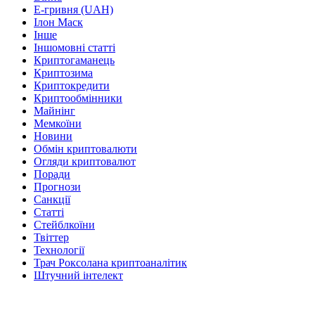
Е-гривня (UAH)
Ілон Маск
Інше
Іншомовні статті
Криптогаманець
Криптозима
Криптокредити
Криптообмінники
Майнінг
Мемкоїни
Новини
Обмін криптовалюти
Огляди криптовалют
Поради
Прогнози
Санкції
Статті
Стейблкоїни
Твіттер
Технології
Трач Роксолана криптоаналітик
Штучний інтелект