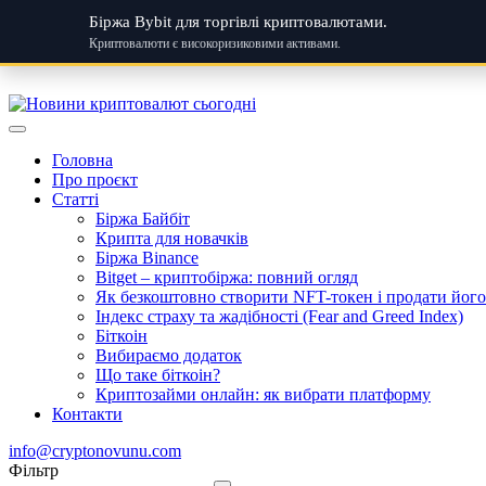
Біржа Bybit для торгівлі криптовалютами.
Криптовалюти є високоризиковими активами.
Skip
to
content
Головна
Про проєкт
Статті
Біржа Байбіт
Крипта для новачків
Біржа Binance
Bitget – криптобіржа: повний огляд
Як безкоштовно створити NFT-токен і продати його:
Індекс страху та жадібності (Fear and Greed Index)
Біткоін
Вибираємо додаток
Що таке біткоін?
Криптозайми онлайн: як вибрати платформу
Контакти
info@cryptonovunu.com
Фiльтр