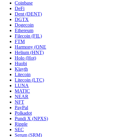
Coinbase
DeFi
Dent (DENT)
DGTX
Dogecoin
Ethereum
Filecoin (FIL)
FTM
Harmony (ONE
Helium (HNT)
Holo (Hot)
Huobi
Klayth
Litecoin
Litecoin (LTC)
LUNA
MATIC
NEAR
NFT
PayPal
Polkadot
Pundi X (NPXS)
Ripple
SEC
Serum (SRM)