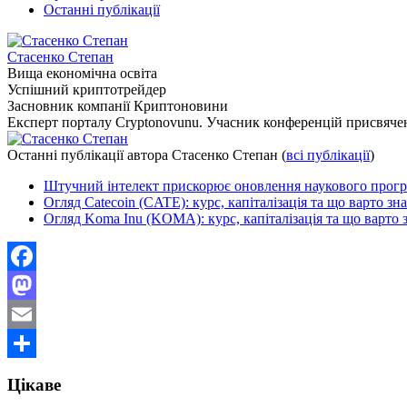
Останні публікації
Стасенко Степан
Вища економічна освіта
Успішний криптотрейдер
Засновник компанії Криптоновини
Експерт порталу Cryptonovunu. Учасник конференцій присвяч
Останні публікації автора Стасенко Степан
(
всі публікації
)
Штучний інтелект прискорює оновлення наукового програ
Огляд Catecoin (CATE): курс, капіталізація та що варто зн
Огляд Koma Inu (KOMA): курс, капіталізація та що варто 
Facebook
Mastodon
Email
Поділитися
Цікаве