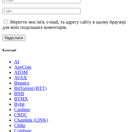
Зберегти моє ім'я, e-mail, та адресу сайту в цьому браузері
для моїх подальших коментарів.
Категорії
AI
ApeCoin
ATOM
AVAX
Binance
BitTorrent (BTT)
BNB
BTMX
Bybit
Cardano
CBDC
Chainlink (LINK)
Chiliz
Coinbase