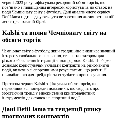
червні 2023 року зафіксувала рекордний обсяг торгів, що
пов’язано з підвищеним інтересом користувачів до ставок на
події Чемпіонату світу з футболу. Дані аналітичного сервісу
DefiLlama підтверджують суттєве зростання активності на цій
децентралізованій біржі.
Kalshi та вплив Чемпіонату світу на
обсяги торгів
Чемпіонат світу з футболу, який традиційно викликає значний
інтерес у глобального населення, став каталізатором для
різкого збільшення інтеракції з платформою Kalshi. Ця біржа
дозволяє користувачам укладати контракти на різноманітні
події, включно зі спортивними результатами, що робить її
привабливою для трейдерів та ентузіастів прогнозування.
Протягом червня Kalshi зафіксувала обсяг торгів, що
перевищив всі попередні показники, що свідчить про
зростаючий тренд у використанні криптовалютних
інструментів для ставок на спортивні події.
Дані DefiLlama та тенденції ринку
прогнозних контрактів