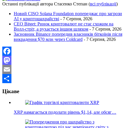
Останні публікації автора Стасенко Степан
(
всі публікації
)
Новий CISO Solana Foundation попереджає про загрози
AI у криптошахрайстві
- 7 Серпня, 2026
CEO Bitget: Ринок криптовалют не стає схожим на
Волл-стріт, а рухається іншим шляхом
- 7 Серпня, 2026
Засновник Binance попередив власників біткоїнів після
викрадення $70 млн через Coldcard
- 7 Серпня, 2026
Facebook
Mastodon
Email
Поділитися
Цікаве
XRP намагається подолати рівень $1,14, але обсяг…