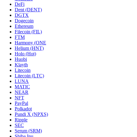
DeFi
Dent (DENT)
DGTX
Dogecoin
Ethereum
Filecoin (FIL)
FTM
Harmony (ONE
Helium (HNT)
Holo (Hot)
Huobi
Klayth
Litecoin
Litecoin (LTC)
LUNA
MATIC
NEAR
NFT
PayPal
Polkadot
Pundi X (NPXS)
Ripple
SEC
Serum (SRM)
Shiba Inu