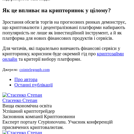
Як це впливає на крипторинок у цілому?
Зростання обсягів торгів на прогнозних ринках демонструє,
що криптовалюти і децентралізовані платформи набирають
популярність не лише як інвестиційний інструмент, а й як
платформа для нових фінансових продуктів і сервісів.
Для читачів, які паралельно вивчають фінансові сервіси у
крипторинку, корисним буде окремий гід про
криптозайми
онлайн
та критерії вибору платформи.
Джерело:
cointelegraph.com
Про автора
Останні публікації
Стасенко Степан
Вища економічна освіта
Успішний криптотрейдер
Засновник компанії Криптоновини
Експерт порталу Cryptonovunu. Учасник конференцій
присвячених криптовалютам.