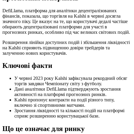
DefiLlama, платформа для аналітики децентралізованих
фінансів, показала, що торгівля на Kalshi в червні досягла
значного піку. Це вказує на те, що користувачі дедалі частіше
обирають децентралізовані платформи для участі в
прогнозних ринках, особливо під час великих світових подій.
Розширення лінійки доступних подій і збільшення ліквідності
на Kalshi сприяють підвищенню довіри трейдерів та
залученню нових користувачів.
Ключові факти
У червні 2023 року Kalshi зафіксувала рекордний обсяг
торгів завдяки Чемпіонату світу з футболу.
Дані аналітики DefiLlama підтверджують зростання
активності на платформі прогнозних ринків.
Kalshi пропонує контракти на події різного типу,
включно зі спортивними матчами.
Зростання ліквідності та кількості подій на платформі
сприяє розширенню користувацької бази.
Що це означає для ринку