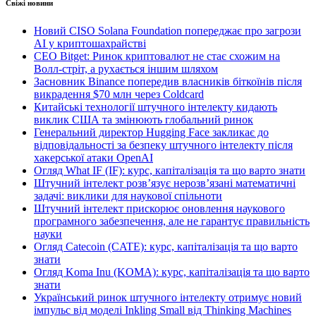
Свіжі новини
Новий CISO Solana Foundation попереджає про загрози
AI у криптошахрайстві
CEO Bitget: Ринок криптовалют не стає схожим на
Волл-стріт, а рухається іншим шляхом
Засновник Binance попередив власників біткоїнів після
викрадення $70 млн через Coldcard
Китайські технології штучного інтелекту кидають
виклик США та змінюють глобальний ринок
Генеральний директор Hugging Face закликає до
відповідальності за безпеку штучного інтелекту після
хакерської атаки OpenAI
Огляд What IF (IF): курс, капіталізація та що варто знати
Штучний інтелект розв’язує нерозв’язані математичні
задачі: виклики для наукової спільноти
Штучний інтелект прискорює оновлення наукового
програмного забезпечення, але не гарантує правильність
науки
Огляд Catecoin (CATE): курс, капіталізація та що варто
знати
Огляд Koma Inu (KOMA): курс, капіталізація та що варто
знати
Український ринок штучного інтелекту отримує новий
імпульс від моделі Inkling Small від Thinking Machines