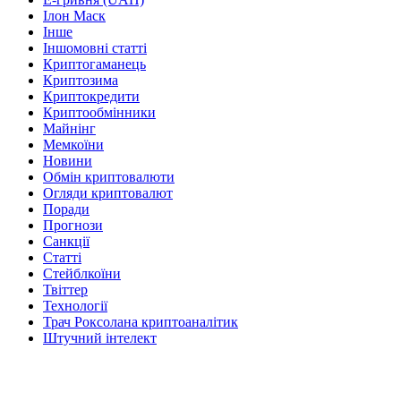
Ілон Маск
Інше
Іншомовні статті
Криптогаманець
Криптозима
Криптокредити
Криптообмінники
Майнінг
Мемкоїни
Новини
Обмін криптовалюти
Огляди криптовалют
Поради
Прогнози
Санкції
Статті
Стейблкоїни
Твіттер
Технології
Трач Роксолана криптоаналітик
Штучний інтелект