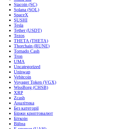
Siacoin (SC)
Solana (SOL)
SpaceX
SUSHI
Tesla
Tether (USDT)
Tezos
THETA (THETA)
Thorchain (RUNE)
Tornado Cash
Tron
UMA
Uncategorized
Uniswap
Vebitcoin
Voyager Token (VGX)
WissBorg (CHSB)
XRP
Zcash
Аналітика
Без категорії
Біржи криптовалют
Біткоін
Війна
Е-гривня (UAH)