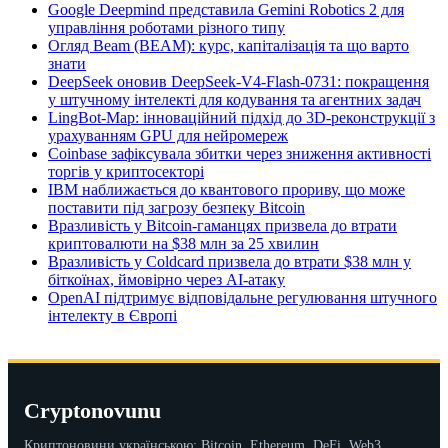
Google Deepmind представила Gemini Robotics 2 для
управління роботами різного типу
Огляд Beam (BEAM): курс, капіталізація та що варто
знати
DeepSeek оновив DeepSeek-V4-Flash-0731: покращення
у штучному інтелекті для кодування та агентних задач
LingBot-Map: інноваційний підхід до 3D-реконструкції з
урахуванням GPU для нейромереж
Coinbase зафіксувала збитки через зниження активності
торгів у криптосекторі
IBM наближається до квантового прориву, що може
поставити під загрозу безпеку Bitcoin
Вразливість у Bitcoin-гаманцях призвела до втрати
криптовалюти на $38 млн за 25 хвилин
Вразливість у Coldcard призвела до втрати $38 млн у
біткоїнах, ймовірно через AI-атаку
OpenAI підтримує відповідальне регулювання штучного
інтелекту в Європі
Cryptonovunu
Криптоновини українською: Bitcoin, Ethereum, DeFi, Web3,