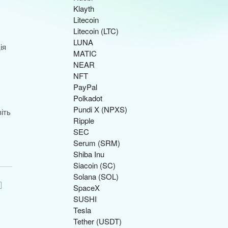
Klayth
Litecoin
Litecoin (LTC)
LUNA
ія
MATIC
NEAR
NFT
PayPal
Polkadot
Pundi X (NPXS)
іть
Ripple
SEC
Serum (SRM)
Shiba Inu
Siacoin (SC)
Solana (SOL)
SpaceX
SUSHI
Tesla
Tether (USDT)