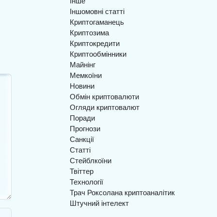
Інше
Іншомовні статті
Криптогаманець
I
Криптозима
Криптокредити
Криптообмінники
Майнінг
Мемкоїни
Новини
Обмін криптовалюти
Огляди криптовалют
Поради
Прогнози
Санкції
Статті
Стейблкоїни
Твіттер
Технології
Трач Роксолана криптоаналітик
Штучний інтелект