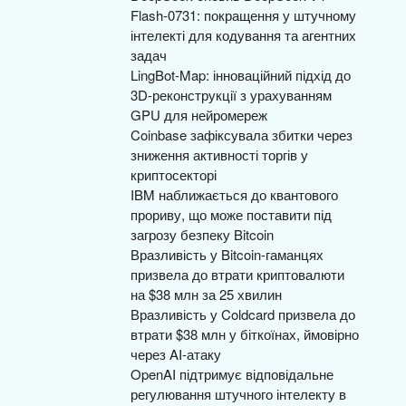
Flash-0731: покращення у штучному
інтелекті для кодування та агентних
задач
LingBot-Map: інноваційний підхід до
3D-реконструкції з урахуванням
GPU для нейромереж
Coinbase зафіксувала збитки через
зниження активності торгів у
криптосекторі
IBM наближається до квантового
прориву, що може поставити під
загрозу безпеку Bitcoin
Вразливість у Bitcoin-гаманцях
призвела до втрати криптовалюти
на $38 млн за 25 хвилин
Вразливість у Coldcard призвела до
втрати $38 млн у біткоїнах, ймовірно
через AI-атаку
OpenAI підтримує відповідальне
регулювання штучного інтелекту в