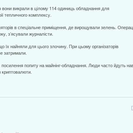
го вони викрали в цілому 114 одиниць обладнання для
ії тепличного комплексу.
ляторів в спеціальне приміщення, де вирощували зелень. Операц
ку, з’ясували журналісти.
 що їх найняли для цього злочину. При цьому організаторів
не затримали.
ся посилення попиту на майнінг-обладнання. Люди часто йдуть нав
м криптовалюти.