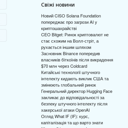
Свіжі новини
Новий CISO Solana Foundation
попереджає про загрози AI у
криптошахрайстві
CEO Bitget: Ринок криптовалют не
стає схожим на Волл-стріт, а
рухається іншим шляхом
Засновник Binance попередив
власників біткоїнів після викрадення
$70 млн через Coldcard
Китайські технології штучного
інтелекту кидають виклик США та
змінюють глобальний ринок
Генеральний директор Hugging Face
закликає до відповідальності за
безпеку штучного інтелекту після
хакерської атаки OpenAI
Огляд What IF (IF): курс,
капіталізація та що варто знати