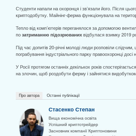
Студенти напали на охоронця і зв’язали його. Після цьо
криптодобутку. Майнінг-ферма функціонувала на територ
Тепло від комп’ютерів переганялося за допомогою венти
по
затриманню підозрюваних
відбулася взимку 2019 ро
Під час допитів 20-річні молоді люди розповіли слідчим,
пограбування індустріального парку правоохоронці досі 
У Росії протягом останніх декількох років спостерігаєть
на злочин, щоб роздобути ферму і зайнятися видобутко
Про автора
Останні публікації
Стасенко Степан
Вища економічна освіта
Успішний криптотрейдер
Засновник компанії Криптоновини