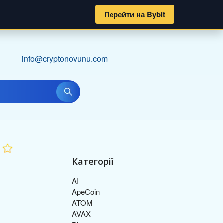
Перейти на Bybit
info@cryptonovunu.com
Категорії
AI
ApeCoin
ATOM
AVAX