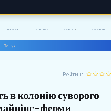
головна
про проєкт
статті
контакти
Рейтинг:
ть в колонію суворого
 майнінг-ферми