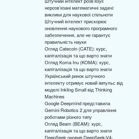
Штучний інтелект розв’язує
нерозв’язані математичні задачі:
виклики для наукової спільноти
Штучний інтелект прискорює
оновлення наукового програмного
забезпечення, але не гарантує
правильність науки
Огляд Catecoin (CATE): курс,
капіталізація та що варто знати
Огляд Koma Inu (KOMA): курс,
капіталізація та що варто знати
Український ринок штучного
інтелекту отримує новий імпульс від
моделі Inkling Small від Thinking
Machines
Google Deepmind представила
Gemini Robotics 2 для управління
роботами різного типу
Огляд Beam (BEAM): курс,
капіталізація та що варто знати
DeepSeek оновив DeepSeek-V4-