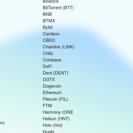
Binance
BitTorrent (BTT)
BNB
BTMX
Bybit
Cardano
CBDC
Chainlink (LINK)
Chiliz
Coinbase
DeFi
Dent (DENT)
DGTX
Dogecoin
Ethereum
Filecoin (FIL)
FTM
Harmony (ONE
Helium (HNT)
оку
Holo (Hot)
Huobi