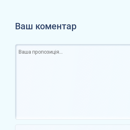
У США затримали чоловіка за
Вразливіст
крадіжку криптовалюти…
дозволити
Ваш коментар