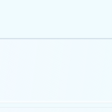
ь у коді Claude може
Японський фінансовий гігант SB
 крадіжку…
припиняє діяльність…