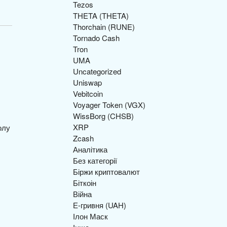
Tezos
THETA (THETA)
Thorchain (RUNE)
Tornado Cash
Tron
UMA
Uncategorized
Uniswap
Vebitcoin
Voyager Token (VGX)
WissBorg (CHSB)
XRP
Zcash
Аналітика
Без категорії
Біржи криптовалют
Біткоін
Війна
Е-гривня (UAH)
Ілон Маск