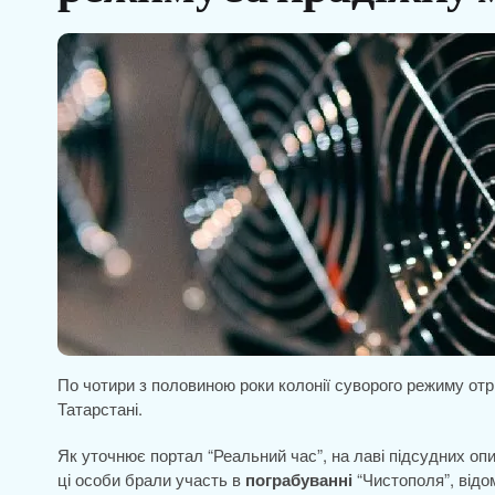
По чотири з половиною роки колонії суворого режиму отр
Татарстані.
Як уточнює портал “Реальний час”, на лаві підсудних оп
ці особи брали участь в
пограбуванні
“Чистополя”, відом