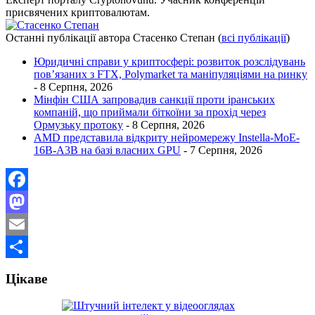
присвячених криптовалютам.
Останні публікації автора Стасенко Степан
(
всі публікації
)
Юридичні справи у криптосфері: розвиток розслідувань
пов’язаних з FTX, Polymarket та маніпуляціями на ринку
- 8 Серпня, 2026
Мінфін США запровадив санкції проти іранських
компаній, що приймали біткоїни за прохід через
Ормузьку протоку
- 8 Серпня, 2026
AMD представила відкриту нейромережу Instella-MoE-
16B-A3B на базі власних GPU
- 7 Серпня, 2026
Facebook
Mastodon
Email
Поділитися
Цікаве