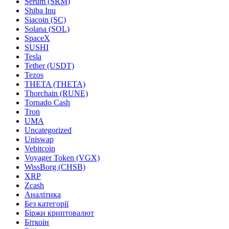
Serum (SRM)
Shiba Inu
Siacoin (SC)
Solana (SOL)
SpaceX
SUSHI
Tesla
Tether (USDT)
Tezos
THETA (THETA)
Thorchain (RUNE)
Tornado Cash
Tron
UMA
Uncategorized
Uniswap
Vebitcoin
Voyager Token (VGX)
WissBorg (CHSB)
XRP
Zcash
Аналітика
Без категорії
Біржи криптовалют
Біткоін