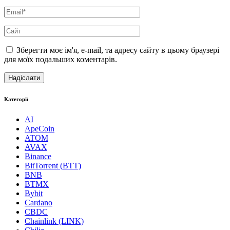
Зберегти моє ім'я, e-mail, та адресу сайту в цьому браузері
для моїх подальших коментарів.
Категорії
AI
ApeCoin
ATOM
AVAX
Binance
BitTorrent (BTT)
BNB
BTMX
Bybit
Cardano
CBDC
Chainlink (LINK)