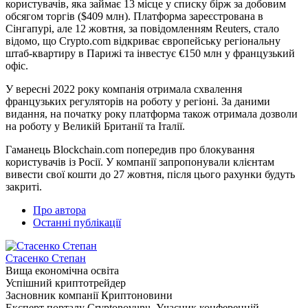
користувачів, яка займає 13 місце у списку бірж за добовим
обсягом торгів ($409 млн). Платформа зареєстрована в
Сінгапурі, але 12 жовтня, за повідомленням Reuters, стало
відомо, що Crypto.com відкриває європейську регіональну
штаб-квартиру в Парижі та інвестує €150 млн у французький
офіс.
У вересні 2022 року компанія отримала схвалення
французьких регуляторів на роботу у регіоні. За даними
видання, на початку року платформа також отримала дозволи
на роботу у Великій Британії та Італії.
Гаманець Blockchain.com попередив про блокування
користувачів із Росії. У компанії запропонували клієнтам
вивести свої кошти до 27 жовтня, після цього рахунки будуть
закриті.
Про автора
Останні публікації
Стасенко Степан
Вища економічна освіта
Успішний криптотрейдер
Засновник компанії Криптоновини
Експерт порталу Cryptonovunu. Учасник конференцій