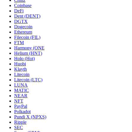
Chiliz
Coinbase
DeFi
Dent (DENT)
DGTX
Dogecoin
Ethereum
Filecoin (FIL)
FTM
Harmony (ONE
Helium (HNT)
Holo (Hot)
Huobi
Klayth
Litecoin
Litecoin (LTC)
LUNA
MATIC
NEAR
NFT
PayPal
Polkadot
Pundi X (NPXS)
Ripple
SEC