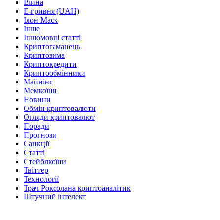
Війна
Е-гривня (UAH)
Ілон Маск
Інше
Іншомовні статті
Криптогаманець
Криптозима
Криптокредити
Криптообмінники
Майнінг
Мемкоїни
Новини
Обмін криптовалюти
Огляди криптовалют
Поради
Прогнози
Санкції
Статті
Стейблкоїни
Твіттер
Технології
Трач Роксолана криптоаналітик
Штучний інтелект