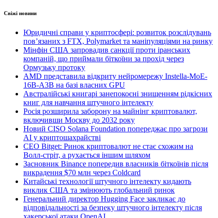
Свіжі новини
Юридичні справи у криптосфері: розвиток розслідувань
пов’язаних з FTX, Polymarket та маніпуляціями на ринку
Мінфін США запровадив санкції проти іранських
компаній, що приймали біткоїни за прохід через
Ормузьку протоку
AMD представила відкриту нейромережу Instella-MoE-
16B-A3B на базі власних GPU
Австралійські книгарі занепокоєні знищенням рідкісних
книг для навчання штучного інтелекту
Росія розширила заборону на майнінг криптовалют,
включивши Москву до 2032 року
Новий CISO Solana Foundation попереджає про загрози
AI у криптошахрайстві
CEO Bitget: Ринок криптовалют не стає схожим на
Волл-стріт, а рухається іншим шляхом
Засновник Binance попередив власників біткоїнів після
викрадення $70 млн через Coldcard
Китайські технології штучного інтелекту кидають
виклик США та змінюють глобальний ринок
Генеральний директор Hugging Face закликає до
відповідальності за безпеку штучного інтелекту після
хакерської атаки OpenAI