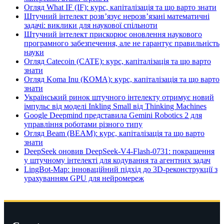
Огляд What IF (IF): курс, капіталізація та що варто знати
Штучний інтелект розв’язує нерозв’язані математичні
задачі: виклики для наукової спільноти
Штучний інтелект прискорює оновлення наукового
програмного забезпечення, але не гарантує правильність
науки
Огляд Catecoin (CATE): курс, капіталізація та що варто
знати
Огляд Koma Inu (KOMA): курс, капіталізація та що варто
знати
Український ринок штучного інтелекту отримує новий
імпульс від моделі Inkling Small від Thinking Machines
Google Deepmind представила Gemini Robotics 2 для
управління роботами різного типу
Огляд Beam (BEAM): курс, капіталізація та що варто
знати
DeepSeek оновив DeepSeek-V4-Flash-0731: покращення
у штучному інтелекті для кодування та агентних задач
LingBot-Map: інноваційний підхід до 3D-реконструкції з
урахуванням GPU для нейромереж