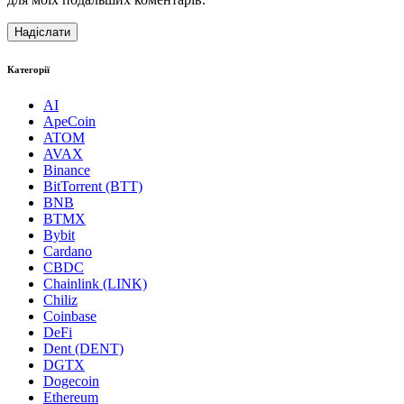
Категорії
AI
ApeCoin
ATOM
AVAX
Binance
BitTorrent (BTT)
BNB
BTMX
Bybit
Cardano
CBDC
Chainlink (LINK)
Chiliz
Coinbase
DeFi
Dent (DENT)
DGTX
Dogecoin
Ethereum