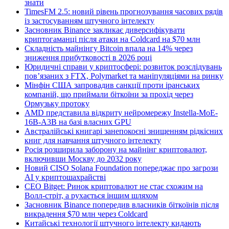
знати
TimesFM 2.5: новий рівень прогнозування часових рядів
із застосуванням штучного інтелекту
Засновник Binance закликає диверсифікувати
криптогаманці після атаки на Coldcard на $70 млн
Складність майнінгу Bitcoin впала на 14% через
зниження прибутковості в 2026 році
Юридичні справи у криптосфері: розвиток розслідувань
пов’язаних з FTX, Polymarket та маніпуляціями на ринку
Мінфін США запровадив санкції проти іранських
компаній, що приймали біткоїни за прохід через
Ормузьку протоку
AMD представила відкриту нейромережу Instella-MoE-
16B-A3B на базі власних GPU
Австралійські книгарі занепокоєні знищенням рідкісних
книг для навчання штучного інтелекту
Росія розширила заборону на майнінг криптовалют,
включивши Москву до 2032 року
Новий CISO Solana Foundation попереджає про загрози
AI у криптошахрайстві
CEO Bitget: Ринок криптовалют не стає схожим на
Волл-стріт, а рухається іншим шляхом
Засновник Binance попередив власників біткоїнів після
викрадення $70 млн через Coldcard
Китайські технології штучного інтелекту кидають