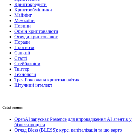
Криптокредити
Криптообмінники
Майнінг
Мемкоїни
Новини
Обмін криптовалюти
Огляди криптовалют
Поради
Прогнози
Санкції
Статті
Стейблкоїни
Твіттер
Технології
Трач Роксолана криптоаналітик
Штучний інтелект
Свіжі новини
OpenAI запускає Presence для впровадження AI-агентів у
бізнес-процеси
Огляд Bless (BLESS): курс, капіталізація та що варто