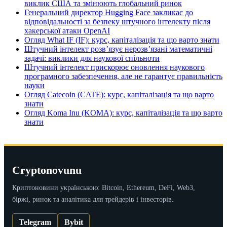
виклик США та змінюють глобальний ринок
Генеральний директор Hugging Face закликає до
відповідальності за безпеку штучного інтелекту після
хакерської атаки OpenAI
Огляд What IF (IF): курс, капіталізація та що варто знати
Штучний інтелект розв’язує нерозв’язані математичні
задачі: виклики для наукової спільноти
Штучний інтелект прискорює оновлення наукового
програмного забезпечення, але не гарантує правильність
науки
Огляд Catecoin (CATE): курс, капіталізація та що варто
знати
Огляд Koma Inu (KOMA): курс, капіталізація та що варто
знати
Cryptonovunu
Криптоновини українською: Bitcoin, Ethereum, DeFi, Web3,
біржі, ринок та аналітика для трейдерів і інвесторів.
Telegram
Bybit