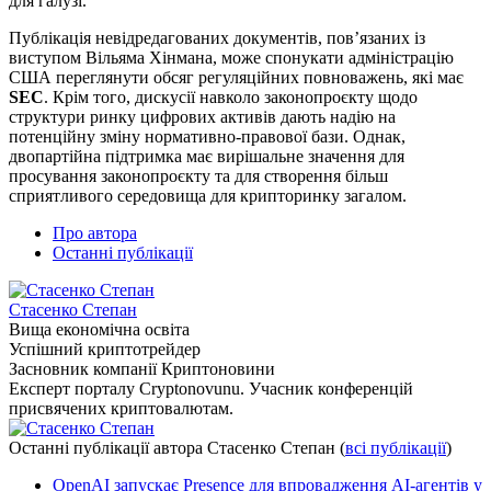
для галузі.
Публікація невідредагованих документів, пов’язаних із
виступом Вільяма Хінмана, може спонукати адміністрацію
США переглянути обсяг регуляційних повноважень, які має
SEC
. Крім того, дискусії навколо законопроєкту щодо
структури ринку цифрових активів дають надію на
потенційну зміну нормативно-правової бази. Однак,
двопартійна підтримка має вирішальне значення для
просування законопроєкту та для створення більш
сприятливого середовища для крипторинку загалом.
Про автора
Останні публікації
Стасенко Степан
Вища економічна освіта
Успішний криптотрейдер
Засновник компанії Криптоновини
Експерт порталу Cryptonovunu. Учасник конференцій
присвячених криптовалютам.
Останні публікації автора Стасенко Степан
(
всі публікації
)
OpenAI запускає Presence для впровадження AI-агентів у