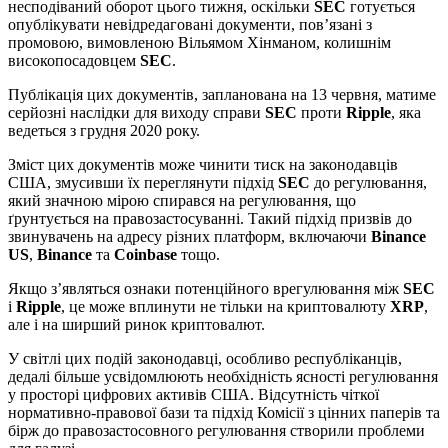
несподіваний оборот цього тижня, оскільки
SEC
готується
опублікувати невідредаговані документи, пов’язані з
промовою, вимовленою Вільямом Хінманом, колишнім
високопосадовцем
SEC
.
Публікація цих документів, запланована на 13 червня, матиме
серйозні наслідки для виходу справи
SEC
проти
Ripple
, яка
ведеться з грудня 2020 року.
Зміст цих документів може чинити тиск на законодавців
США, змусивши їх переглянути підхід
SEC
до регулювання,
який значною мірою спирався на регулювання, що
ґрунтується на правозастосуванні. Такий підхід призвів до
звинувачень на адресу різних платформ, включаючи
Binance
US
,
Binance
та
Coinbase
тощо.
Якщо з’являться ознаки потенційного врегулювання між
SEC
і
Ripple
, це може вплинути не тільки на криптовалюту
XRP
,
але і на ширший ринок криптовалют.
У світлі цих подій законодавці, особливо республіканців,
дедалі більше усвідомлюють необхідність ясності регулювання
у просторі цифрових активів США. Відсутність чіткої
нормативно-правової бази та підхід Комісії з цінних паперів та
бірж до правозастосовного регулювання створили проблеми