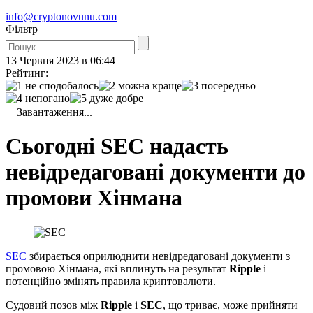
info@cryptonovunu.com
Фiльтр
13 Червня 2023 в 06:44
Рейтинг:
Завантаження...
Сьогодні SEC надасть
невідредаговані документи до
промови Хінмана
SEC
збирається оприлюднити невідредаговані документи з
промовою Хінмана, які вплинуть на результат
Ripple
і
потенційно змінять правила криптовалюти.
Судовий позов між
Ripple
і
SEC
, що триває, може прийняти