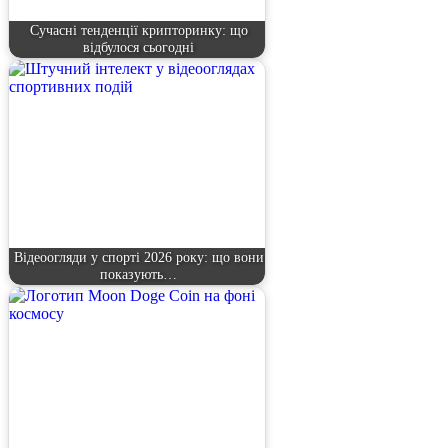
Сучасні тенденції крипторинку: що
відбулося сьогодні
Відеоогляди у спорті 2026 року: що вони
показують…