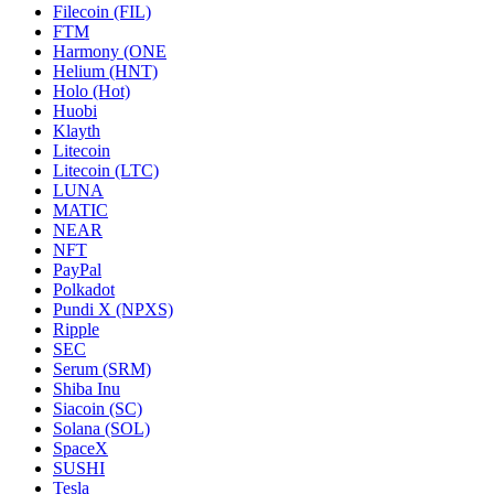
Filecoin (FIL)
FTM
Harmony (ONE
Helium (HNT)
Holo (Hot)
Huobi
Klayth
Litecoin
Litecoin (LTC)
LUNA
MATIC
NEAR
NFT
PayPal
Polkadot
Pundi X (NPXS)
Ripple
SEC
Serum (SRM)
Shiba Inu
Siacoin (SC)
Solana (SOL)
SpaceX
SUSHI
Tesla