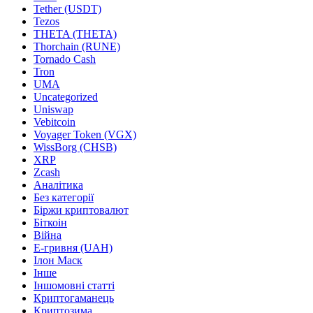
Tether (USDT)
Tezos
THETA (THETA)
Thorchain (RUNE)
Tornado Cash
Tron
UMA
Uncategorized
Uniswap
Vebitcoin
Voyager Token (VGX)
WissBorg (CHSB)
XRP
Zcash
Аналітика
Без категорії
Біржи криптовалют
Біткоін
Війна
Е-гривня (UAH)
Ілон Маск
Інше
Іншомовні статті
Криптогаманець
Криптозима