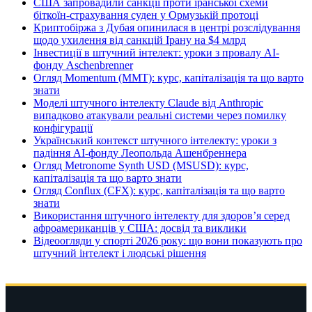
США запровадили санкції проти іранської схеми
біткоїн-страхування суден у Ормузькій протоці
Криптобіржа з Дубая опинилася в центрі розслідування
щодо ухилення від санкцій Ірану на $4 млрд
Інвестиції в штучний інтелект: уроки з провалу AI-
фонду Aschenbrenner
Огляд Momentum (MMT): курс, капіталізація та що варто
знати
Моделі штучного інтелекту Claude від Anthropic
випадково атакували реальні системи через помилку
конфігурації
Український контекст штучного інтелекту: уроки з
падіння AI-фонду Леопольда Ашенбреннера
Огляд Metronome Synth USD (MSUSD): курс,
капіталізація та що варто знати
Огляд Conflux (CFX): курс, капіталізація та що варто
знати
Використання штучного інтелекту для здоров’я серед
афроамериканців у США: досвід та виклики
Відеоогляди у спорті 2026 року: що вони показують про
штучний інтелект і людські рішення