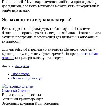
Поки що цей AI-малвар є демонстраційним прикладом від
дослідників, але його технології можуть бути використані у
майбутніх атаках.
Як захиститися від таких загроз?
Рекомендується впроваджувати багаторівневі системи
безпеки, використовувати поведінковий аналіз і оновлювати
захисне програмне забезпечення для виявлення аномальної
активності.
Для читачів, які паралельно вивчають фінансові сервіси у
крипторинку, корисним буде окремий гід про
криптозайми
онлайн
та критерії вибору платформи.
Джерело:
decrypt.co
Про автора
Останні публікації
Стасенко Степан
Вища економічна освіта
Успішний криптотрейдер
Засновник компанії Криптоновини