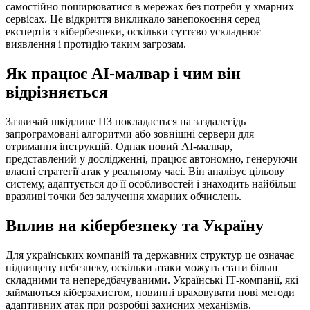
самостійно поширюватися в мережах без потреби у хмарних
сервісах. Це відкриття викликало занепокоєння серед
експертів з кібербезпеки, оскільки суттєво ускладнює
виявлення і протидію таким загрозам.
Як працює AI-малвар і чим він
відрізняється
Зазвичай шкідливе ПЗ покладається на заздалегідь
запрограмовані алгоритми або зовнішні сервери для
отримання інструкцій. Однак новий AI-малвар,
представлений у дослідженні, працює автономно, генеруючи
власні стратегії атак у реальному часі. Він аналізує цільову
систему, адаптується до її особливостей і знаходить найбільш
вразливі точки без залучення хмарних обчислень.
Вплив на кібербезпеку та Україну
Для українських компаній та державних структур це означає
підвищену небезпеку, оскільки атаки можуть стати більш
складними та непередбачуваними. Українські ІТ-компанії, які
займаються кіберзахистом, повинні враховувати нові методи
адаптивних атак при розробці захисних механізмів.