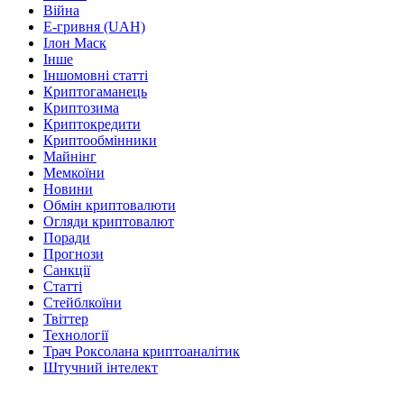
Війна
Е-гривня (UAH)
Ілон Маск
Інше
Іншомовні статті
Криптогаманець
Криптозима
Криптокредити
Криптообмінники
Майнінг
Мемкоїни
Новини
Обмін криптовалюти
Огляди криптовалют
Поради
Прогнози
Санкції
Статті
Стейблкоїни
Твіттер
Технології
Трач Роксолана криптоаналітик
Штучний інтелект