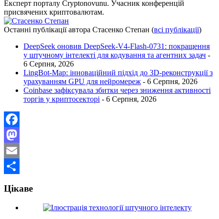
Експерт порталу Cryptonovunu. Учасник конференцій
присвячених криптовалютам.
Останні публікації автора Стасенко Степан
(
всі публікації
)
DeepSeek оновив DeepSeek-V4-Flash-0731: покращення
у штучному інтелекті для кодування та агентних задач
-
6 Серпня, 2026
LingBot-Map: інноваційний підхід до 3D-реконструкції з
урахуванням GPU для нейромереж
- 6 Серпня, 2026
Coinbase зафіксувала збитки через зниження активності
торгів у криптосекторі
- 6 Серпня, 2026
Facebook
Mastodon
Email
Поділитися
Цікаве