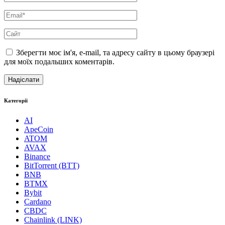
Зберегти моє ім'я, e-mail, та адресу сайту в цьому браузері
для моїх подальших коментарів.
Категорії
AI
ApeCoin
ATOM
AVAX
Binance
BitTorrent (BTT)
BNB
BTMX
Bybit
Cardano
CBDC
Chainlink (LINK)