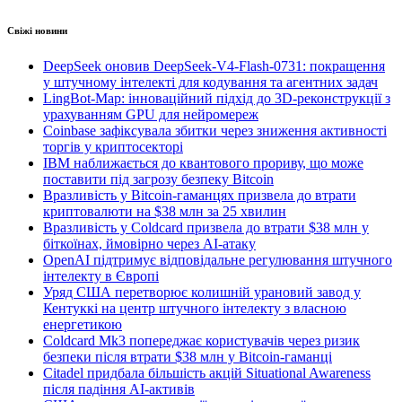
Свіжі новини
DeepSeek оновив DeepSeek-V4-Flash-0731: покращення
у штучному інтелекті для кодування та агентних задач
LingBot-Map: інноваційний підхід до 3D-реконструкції з
урахуванням GPU для нейромереж
Coinbase зафіксувала збитки через зниження активності
торгів у криптосекторі
IBM наближається до квантового прориву, що може
поставити під загрозу безпеку Bitcoin
Вразливість у Bitcoin-гаманцях призвела до втрати
криптовалюти на $38 млн за 25 хвилин
Вразливість у Coldcard призвела до втрати $38 млн у
біткоїнах, ймовірно через AI-атаку
OpenAI підтримує відповідальне регулювання штучного
інтелекту в Європі
Уряд США перетворює колишній урановий завод у
Кентуккі на центр штучного інтелекту з власною
енергетикою
Coldcard Mk3 попереджає користувачів через ризик
безпеки після втрати $38 млн у Bitcoin-гаманці
Citadel придбала більшість акцій Situational Awareness
після падіння AI-активів