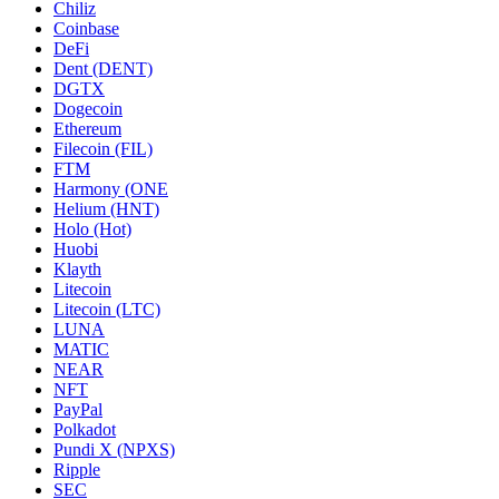
Chiliz
Coinbase
DeFi
Dent (DENT)
DGTX
Dogecoin
Ethereum
Filecoin (FIL)
FTM
Harmony (ONE
Helium (HNT)
Holo (Hot)
Huobi
Klayth
Litecoin
Litecoin (LTC)
LUNA
MATIC
NEAR
NFT
PayPal
Polkadot
Pundi X (NPXS)
Ripple
SEC