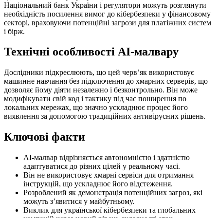
Національний банк України і регулятори можуть розглянути
необхідність посилення вимог до кібербезпеки у фінансовому
секторі, враховуючи потенційні загрози для платіжних систем
і бірж.
Технічні особливості AI-малвару
Дослідники підкреслюють, що цей черв’як використовує
машинне навчання без підключення до хмарних серверів, що
дозволяє йому діяти незалежно і безконтрольно. Він може
модифікувати свій код і тактику під час поширення по
локальних мережах, що значно ускладнює процес його
виявлення за допомогою традиційних антивірусних рішень.
Ключові факти
AI-малвар відрізняється автономністю і здатністю
адаптуватися до різних цілей у реальному часі.
Він не використовує хмарні сервіси для отримання
інструкцій, що ускладнює його відстеження.
Розроблений як демонстрація потенційних загроз, які
можуть з’явитися у майбутньому.
Виклик для української кібербезпеки та глобальних