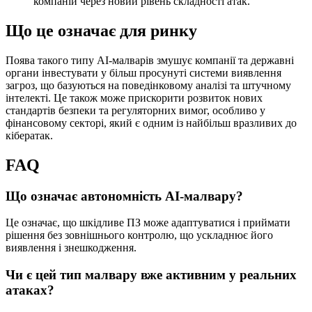
компаній через новий рівень складності атак.
Що це означає для ринку
Поява такого типу AI-малварів змушує компанії та державні
органи інвестувати у більш просунуті системи виявлення
загроз, що базуються на поведінковому аналізі та штучному
інтелекті. Це також може прискорити розвиток нових
стандартів безпеки та регуляторних вимог, особливо у
фінансовому секторі, який є одним із найбільш вразливих до
кібератак.
FAQ
Що означає автономність AI-малвару?
Це означає, що шкідливе ПЗ може адаптуватися і приймати
рішення без зовнішнього контролю, що ускладнює його
виявлення і знешкодження.
Чи є цей тип малвару вже активним у реальних
атаках?