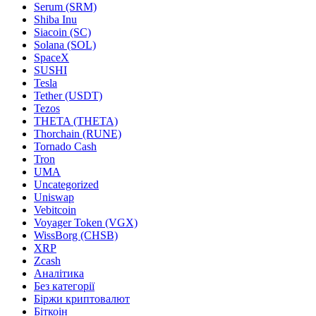
Serum (SRM)
Shiba Inu
Siacoin (SC)
Solana (SOL)
SpaceX
SUSHI
Tesla
Tether (USDT)
Tezos
THETA (THETA)
Thorchain (RUNE)
Tornado Cash
Tron
UMA
Uncategorized
Uniswap
Vebitcoin
Voyager Token (VGX)
WissBorg (CHSB)
XRP
Zcash
Аналітика
Без категорії
Біржи криптовалют
Біткоін