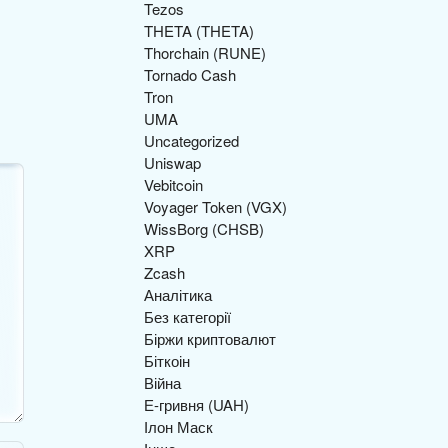
Tezos
THETA (THETA)
Thorchain (RUNE)
Tornado Cash
Tron
UMA
Uncategorized
Uniswap
Vebitcoin
Voyager Token (VGX)
WissBorg (CHSB)
XRP
Zcash
Аналітика
Без категорії
Біржи криптовалют
Біткоін
Війна
Е-гривня (UAH)
Ілон Маск