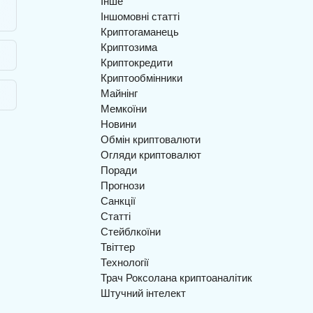
Інше
Іншомовні статті
Криптогаманець
Криптозима
Криптокредити
Криптообмінники
Майнінг
Мемкоїни
Новини
Обмін криптовалюти
Огляди криптовалют
Поради
Прогнози
Санкції
Статті
Стейблкоїни
Твіттер
Технології
Трач Роксолана криптоаналітик
Штучний інтелект