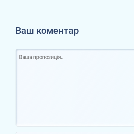
Kraken і Maple запускають
Ethereum в
onchain-фінансування для…
«податку» 
Ваш коментар