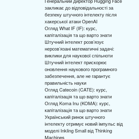
Генеральний директор Hugging Face
закликає до відповідальності за
безпеку штучного інтелекту після
хакерської атаки OpenAI
Огляд What IF (IF): курс,
капіталізація та що варто знати
Штучний інтелект розв’язує
нерозв’язані математичні задачі:
виклики для наукової спільноти
Штучний інтелект прискорює
оновлення наукового програмного
забезпечення, але не гарантує
правильність науки
Огляд Catecoin (CATE): курс,
капіталізація та що варто знати
Огляд Koma Inu (KOMA): курс,
капіталізація та що варто знати
Український ринок штучного
інтелекту отримує новий імпульс від
моделі Inkling Small від Thinking
Machines