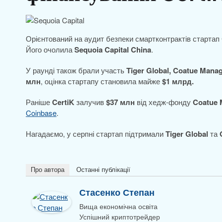
Орієнтований на аудит безпеки смартконтрактів стартап
Його очолила
Sequoia Capital China
.
У раунді також брали участь
Tiger Global, Coatue Man
млн
, оцінка стартапу становила майже
$1 млрд.
Раніше
CertiK
залучив
$37 млн
від хедж-фонду
Coatue 
Coinbase
.
Нагадаємо, у серпні стартап підтримали
Tiger Global
та
Про автора
Останні публікації
Стасенко Степан
Вища економічна освіта
Успішний криптотрейдер