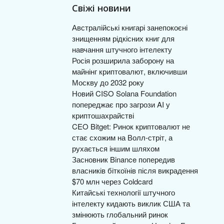
Свіжі новини
Австралійські книгарі занепокоєні
знищенням рідкісних книг для
навчання штучного інтелекту
Росія розширила заборону на
майнінг криптовалют, включивши
Москву до 2032 року
Новий CISO Solana Foundation
попереджає про загрози AI у
криптошахрайстві
CEO Bitget: Ринок криптовалют не
стає схожим на Волл-стріт, а
рухається іншим шляхом
Засновник Binance попередив
власників біткоїнів після викрадення
$70 млн через Coldcard
Китайські технології штучного
інтелекту кидають виклик США та
змінюють глобальний ринок