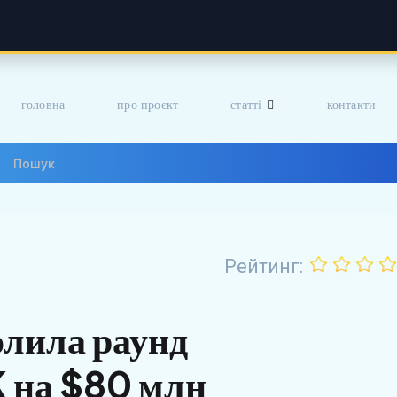
головна
про проєкт
статті
контакти
Рейтинг:
олила раунд
K на $80 млн