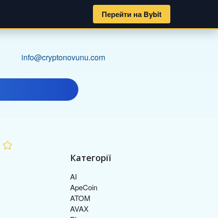
Перейти на Bybit
info@cryptonovunu.com
Категорії
AI
ApeCoin
ATOM
AVAX