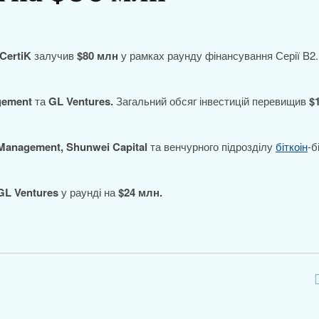
CertiK
залучив
$80 млн
у рамках раунду фінансування Серії B2.
agement
та
GL Ventures.
Загальний обсяг інвестицій перевищив
$
Management, Shunwei Capital
та венчурного підрозділу
біткоін
-б
GL Ventures
у раунді на
$24 млн.