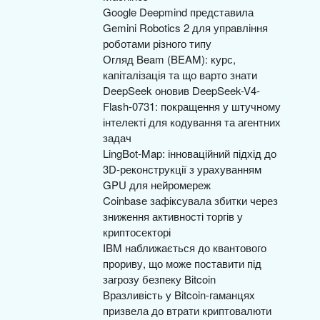
Google Deepmind представила
Gemini Robotics 2 для управління
роботами різного типу
Огляд Beam (BEAM): курс,
капіталізація та що варто знати
DeepSeek оновив DeepSeek-V4-
Flash-0731: покращення у штучному
інтелекті для кодування та агентних
задач
LingBot-Map: інноваційний підхід до
3D-реконструкції з урахуванням
GPU для нейромереж
Coinbase зафіксувала збитки через
зниження активності торгів у
криптосекторі
IBM наближається до квантового
прориву, що може поставити під
загрозу безпеку Bitcoin
Вразливість у Bitcoin-гаманцях
призвела до втрати криптовалюти