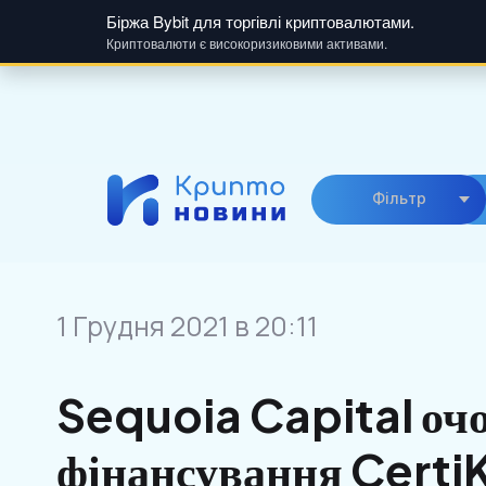
Біржа Bybit для торгівлі криптовалютами.
Криптовалюти є високоризиковими активами.
Skip
to
content
Фiльтр
1 Грудня 2021 в 20:11
Sequoia Capital оч
фінансування Certi