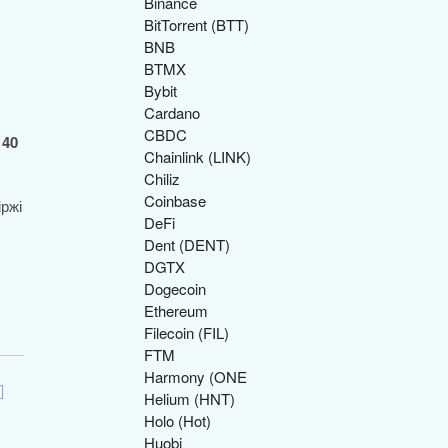
Binance
BitTorrent (BTT)
BNB
BTMX
Bybit
Cardano
CBDC
140
Chainlink (LINK)
Chiliz
Coinbase
іржі
DeFi
Dent (DENT)
DGTX
Dogecoin
Ethereum
Filecoin (FIL)
FTM
Harmony (ONE
Helium (HNT)
Holo (Hot)
Huobi