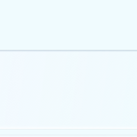
ідмовляється від
Ethereum стикається з кризою
на стейкінг…
фінансування основної…