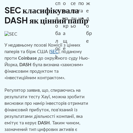
SEC класифікувала
DASH як цінний папір
У недавньому позові Комісії з цінних
паперів та бірж США (
SEC
), поданому
проти
Coinbase
до окружного суду Нью-
Йорка,
DASH
була визнана «захисним»
фінансовим продуктом та
«інвестиційним контрактом».
Регулятор заявив, що, спираючись на
результати тесту Хауї, можна зробити
висновки про намір інвесторів отримати
фінансовий прибуток, пов’язаний із
результатами діяльності компанії, яка
емітує та керує
DASH
. Таким чином,
зазначений тип цифрових активів є