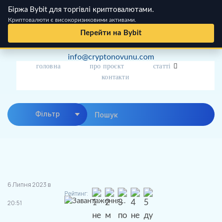
Біржа Bybit для торгівлі криптовалютами.
Криптовалюти є високоризиковими активами.
Перейти на Bybit
Skip
info@cryptonovunu.com
to
головна
про проєкт
статті
content
контакти
Фiльтр
6 Липня 2023 в
Рейтинг:
Завантаження...
20:51