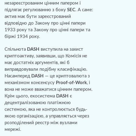
незареєстрованим цінним папером і
підлягає регулюванню з боку
SEC
. А саме:
актив має бути зареєстрований
відповідно до Закону про цінні папери
1933 року та Закону про цінні папери та
біржі 1934 року.
Спільнота
DASH
виступила на захист
криптоактиву, заявивши, що Комісія не
має достатніх аргументів, які б
виправдовували подібну класифікацію.
Насамперед
DASH
— це криптовалюта з
механізмом консенсусу
Proof-of-Work
, і
вона не може вважатися цінним папером.
Крім цього, екосистема
DASH
є
децентралізованою платіжною
системою, яка не контролюється будь-
якою організацією, а управляється через
розподілений реєстр між вузлами
мережі.