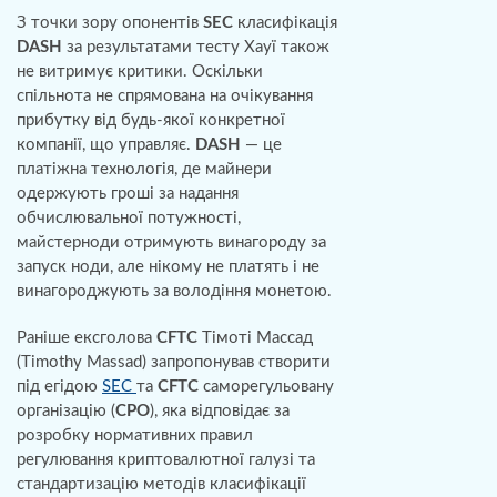
З точки зору опонентів
SEC
класифікація
DASH
за результатами тесту Хауї також
не витримує критики. Оскільки
спільнота не спрямована на очікування
прибутку від будь-якої конкретної
компанії, що управляє.
DASH
— це
платіжна технологія, де майнери
одержують гроші за надання
обчислювальної потужності,
майстерноди отримують винагороду за
запуск ноди, але нікому не платять і не
винагороджують за володіння монетою.
Раніше ексголова
CFTC
Тімоті Массад
(Timothy Massad) запропонував створити
під егідою
SEC
та
CFTC
саморегульовану
організацію (
СРО
), яка відповідає за
розробку нормативних правил
регулювання криптовалютної галузі та
стандартизацію методів класифікації