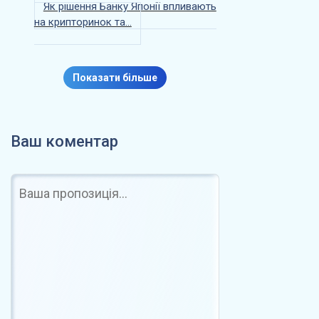
k
o
л
Як рішення Банку Японії впливають
на крипторинок та…
n
и
т
и
Показати більше
с
я
Ваш коментар