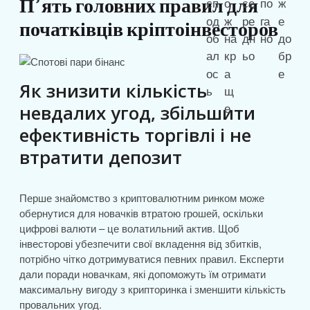
П’ять головних правил для
початківців кріптоінвесторов
Як знизити кількість
невдалих угод, збільшити
ефективність торгівлі і не
втратити депозит
Перше знайомство з криптовалютним ринком може
обернутися для новачків втратою грошей, оскільки
цифрові валюти – це волатильний актив. Щоб
інвесторові убезпечити свої вкладення від збитків,
потрібно чітко дотримуватися певних правил. Експерти
дали поради новачкам, які допоможуть їм отримати
максимальну вигоду з крипторинка і зменшити кількість
провальних угод.