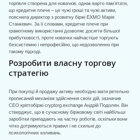
торгівля створена для новачків, однак варто пам’ятати,
що кредитне плече – це чужі гроші та чужі активи,
пояснила директор з розвитку біржі EXMO Марія
Станкевич. За її словами, кредитне плече при
грамотному використанні дозволяє досягти більшої
прибутковості, проте новачки найчастіше торгують
безсистемно і непрофесійно, що недозволенно при
такому підході.
Розробити власну торгову
стратегію
При покупці й продажу активу необхідно мати ретельно
прописаний механізм здійснення своїх дій, зазначив
СЕО кріптобіржі cryptorg.exchange Андрій Подолян. Він
стверджує, що в сучасному біржовому світі найбільші
заробітки припадають на частку роботів, оскільки вони
чітко дотримуються правил і не схильні до
психологічних коливань.