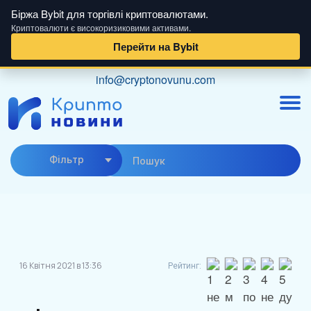
Біржа Bybit для торгівлі криптовалютами.
Криптовалюти є високоризиковими активами.
Перейти на Bybit
Skip
info@cryptonovunu.com
to
content
Фiльтр
16 Квітня 2021 в 13:36
Рейтинг: