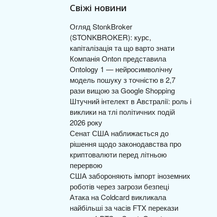
Свіжі новини
Огляд StonkBroker
(STONKBROKER): курс,
капіталізація та що варто знати
Компанія Onton представила
Ontology 1 — нейросимволічну
модель пошуку з точністю в 2,7
рази вищою за Google Shopping
Штучний інтелект в Австралії: роль і
виклики на тлі політичних подій
2026 року
Сенат США наближається до
рішення щодо законодавства про
криптовалюти перед літньою
перервою
США забороняють імпорт іноземних
роботів через загрози безпеці
Атака на Coldcard викликала
найбільші за часів FTX перекази