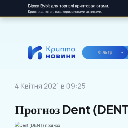
Біржа Bybit для торгівлі криптовалютами.
Криптовалюти є високоризиковими активами.
Skip
to
content
Фiльтр
4 Квітня 2021 в 09:25
Прогноз Dent (DENT