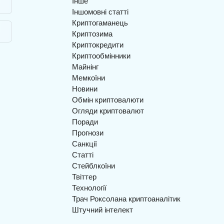
Інше
Іншомовні статті
Криптогаманець
Криптозима
Криптокредити
Криптообмінники
Майнінг
Мемкоїни
Новини
Обмін криптовалюти
Огляди криптовалют
Поради
Прогнози
Санкції
Статті
Стейблкоїни
Твіттер
Технології
Трач Роксолана криптоаналітик
Штучний інтелект