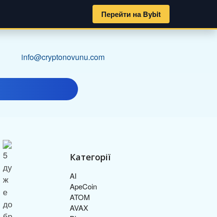
Перейти на Bybit
info@cryptonovunu.com
Категорії
AI
ApeCoin
ATOM
AVAX