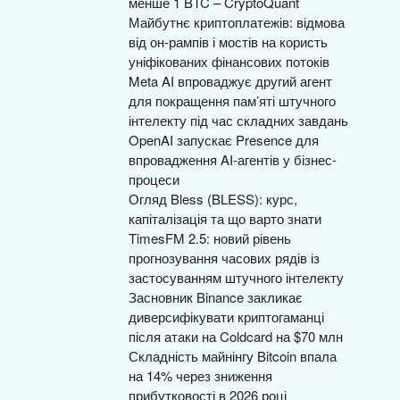
менше 1 BTC – CryptoQuant
Майбутнє криптоплатежів: відмова
від он-рампів і мостів на користь
уніфікованих фінансових потоків
Meta AI впроваджує другий агент
для покращення пам’яті штучного
інтелекту під час складних завдань
OpenAI запускає Presence для
впровадження AI-агентів у бізнес-
процеси
Огляд Bless (BLESS): курс,
капіталізація та що варто знати
TimesFM 2.5: новий рівень
прогнозування часових рядів із
застосуванням штучного інтелекту
Засновник Binance закликає
диверсифікувати криптогаманці
після атаки на Coldcard на $70 млн
Складність майнінгу Bitcoin впала
на 14% через зниження
прибутковості в 2026 році