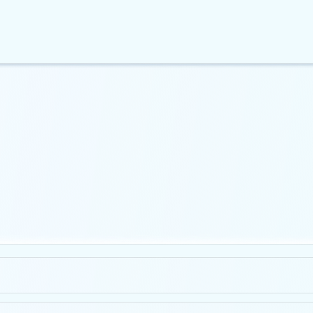
ція та що варто знати
нерозв’язані математичні…