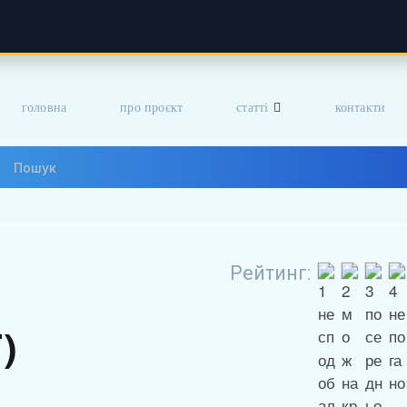
головна
про проєкт
статті
контакти
Рейтинг:
)