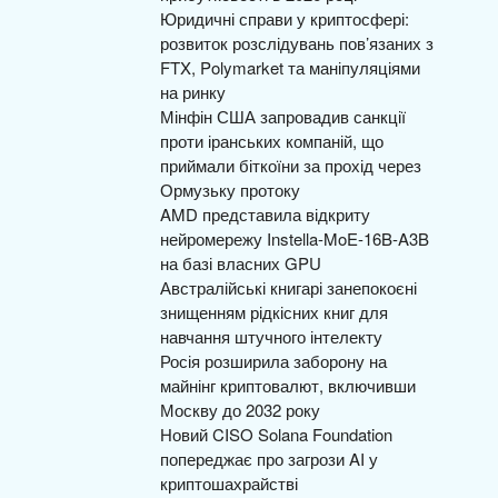
Юридичні справи у криптосфері:
розвиток розслідувань пов’язаних з
FTX, Polymarket та маніпуляціями
на ринку
Мінфін США запровадив санкції
проти іранських компаній, що
приймали біткоїни за прохід через
Ормузьку протоку
AMD представила відкриту
нейромережу Instella-MoE-16B-A3B
на базі власних GPU
Австралійські книгарі занепокоєні
знищенням рідкісних книг для
навчання штучного інтелекту
Росія розширила заборону на
майнінг криптовалют, включивши
Москву до 2032 року
Новий CISO Solana Foundation
попереджає про загрози AI у
криптошахрайстві