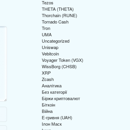
Tezos
THETA (THETA)
Thorchain (RUNE)
Tornado Cash
Tron
UMA
Uncategorized
Uniswap
Vebitcoin
Voyager Token (VGX)
WissBorg (CHSB)
XRP
Zcash
Аналітика
Без категорії
Біржи криптовалют
Біткоін
Війна
Е-гривня (UAH)
Ілон Маск