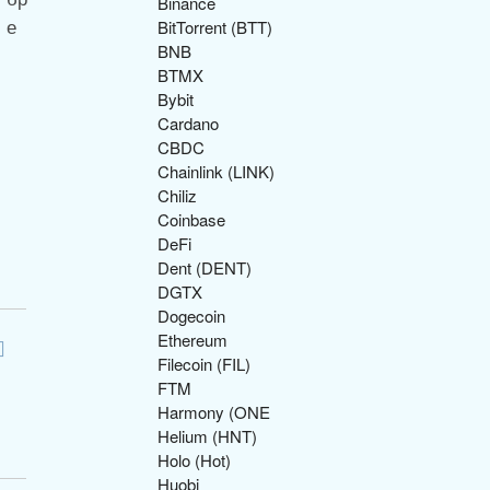
Binance
BitTorrent (BTT)
BNB
BTMX
Bybit
Cardano
CBDC
Chainlink (LINK)
Chiliz
Coinbase
DeFi
Dent (DENT)
DGTX
Dogecoin
Ethereum
Filecoin (FIL)
FTM
Harmony (ONE
Helium (HNT)
Holo (Hot)
Huobi