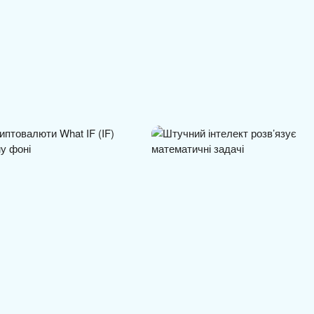
IF (IF): курс,
Штучний інтелект розв’язує