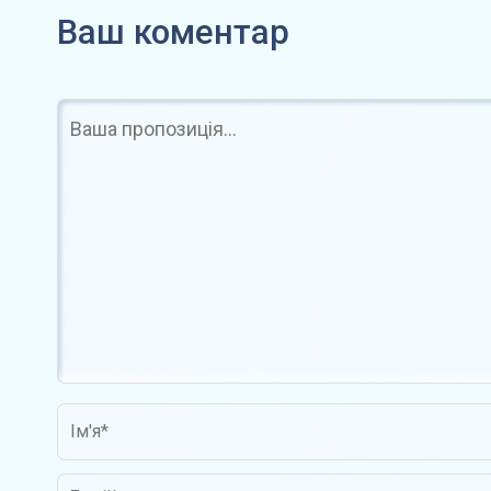
Face закликає до…
капіталіза
Ваш коментар