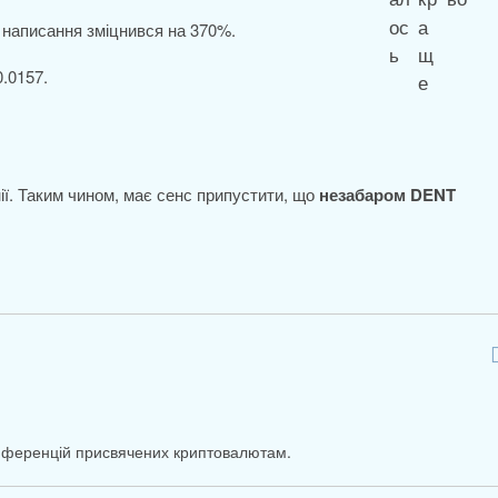
 написання зміцнився на 370%.
0.0157.
нії. Таким чином, має сенс припустити, що
незабаром DENT
онференцій присвячених криптовалютам.