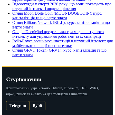
Відеоогляди у спорті 2026 року: що вони показують про
штучний інтелект і людські рішення
Огляд Moon Doge Coin (MOONDOGECOIN): курс,
капіталізація та що варто знати
Огляд Billions Network (BILL): курс, капіталізація та що
варто знати
Google DeepMind представила три моделі штучного
інтелекту для управління роботами та їх співпраці
Rolls-Royce розширює інвестиції в штучний інтелект для
майбутнього авіації та енергетики
Огляд GRVT Token (GRVT): курс, капіталізація та що
варто знати
Cryptonovunu
Криптоновини українською: Bitcoin, Ethereum, DeFi, Web3,
біржі, ринок та аналітика для трейдерів і інвесторів.
Telegram
Bybit