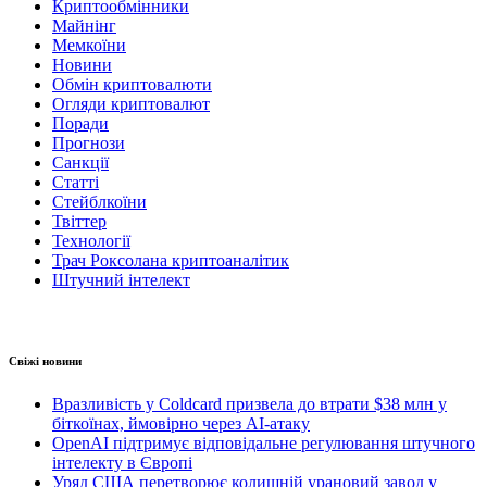
Криптообмінники
Майнінг
Мемкоїни
Новини
Обмін криптовалюти
Огляди криптовалют
Поради
Прогнози
Санкції
Статті
Стейблкоїни
Твіттер
Технології
Трач Роксолана криптоаналітик
Штучний інтелект
Свіжі новини
Вразливість у Coldcard призвела до втрати $38 млн у
біткоїнах, ймовірно через AI-атаку
OpenAI підтримує відповідальне регулювання штучного
інтелекту в Європі
Уряд США перетворює колишній урановий завод у