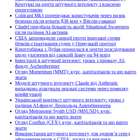
Кентуккі на центр штучного інтелекту з власною
енергетикою
Coldcard Mk3 попереджає користувачів через ризик
безпеки після втрати $38 млн у Bitcoin-гаманці
Citadel придбала більшість акцій Situational Awareness
після падіння AI-активів
США запровадили санкції проти іранської схеми
біткоїн-страхування суден у Ормузькій протоці
Криптобіржа з Дубая опинилася в центрі розслідування
щодо ухилення від санкцій Ірану на $4 млрд
Інвестиції в штучний інтелект: уроки з провалу AI-
фонду Aschenbrenner
Огляд Momentum (MMT): курс, капіталізація та що варто
знати
Моделі штучного інтелекту Claude від Anthropic
випадково атакували реальні системи через помилку
конфігурації
Український контекст штучного інтелекту: уроки з
падіння AI-фонду Леопольда Ашенбреннера
Огляд Metronome Synth USD (MSUSD): курс,
капіталізація та що варто знати
Огляд Conflux (CFX): курс, капіталізація та що варто
знати
Використання штучного інтелекту для здоров’я серед
афроамериканців у США: досвід та виклики