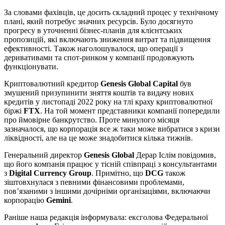
За словами фахівців, це досить складний процес у технічному
плані, який потребує значних ресурсів. Було досягнуто
прогресу в уточненні бізнес-планів для клієнтських
пропозицій, які включають зниження витрат та підвищення
ефективності. Також наголошувалося, що операції з
деривативами та спот-ринком у компанії продовжують
функціонувати.
Криптовалютний кредитор
Genesis Global Capital
був
змушений призупинити зняття коштів та видачу нових
кредитів у листопаді 2022 року на тлі краху криптовалютної
біржі
FTX
. На той момент представники компанії попередили
про ймовірне банкрутство. Проте минулого місяця
зазначалося, що корпорація все ж таки може вибратися з кризи
ліквідності, але на це може знадобитися кілька тижнів.
Генеральний директор
Genesis Global
Дерар Іслім повідомив,
що його компанія працює у тісній співпраці з консультантами
з
Digital Currency Group
. Примітно, що
DCG
також
зіштовхнулася з певними фінансовими проблемами,
пов’язаними з іншими дочірніми організаціями, включаючи
корпорацію
Gemini
.
Раніше наша редакція інформувала: ексголова Федеральної