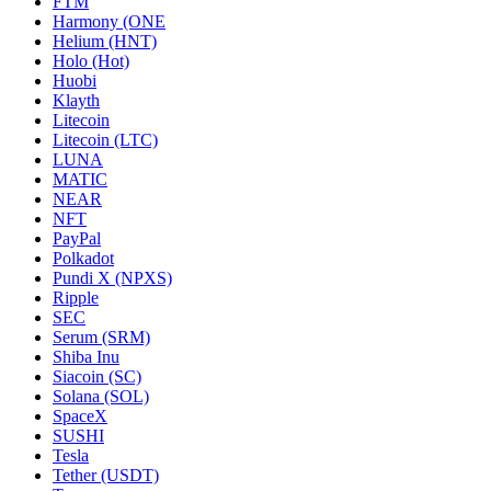
FTM
Harmony (ONE
Helium (HNT)
Holo (Hot)
Huobi
Klayth
Litecoin
Litecoin (LTC)
LUNA
MATIC
NEAR
NFT
PayPal
Polkadot
Pundi X (NPXS)
Ripple
SEC
Serum (SRM)
Shiba Inu
Siacoin (SC)
Solana (SOL)
SpaceX
SUSHI
Tesla
Tether (USDT)