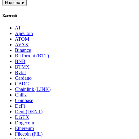
Категорії
AI
ApeCoin
ATOM
AVAX
Binance
BitTorrent (BTT)
BNB
BTMX
Bybit
Cardano
CBDC
Chainlink (LINK)
Chiliz
Coinbase
DeFi
Dent (DENT)
DGTX
Dogecoin
Ethereum
Filecoin (FIL)