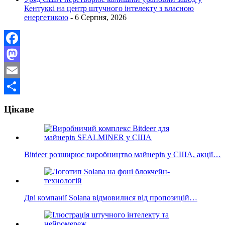
Кентуккі на центр штучного інтелекту з власною
енергетикою
- 6 Серпня, 2026
Facebook
Mastodon
Email
Поділитися
Цікаве
Bitdeer розширює виробництво майнерів у США, акції…
Дві компанії Solana відмовилися від пропозицій…