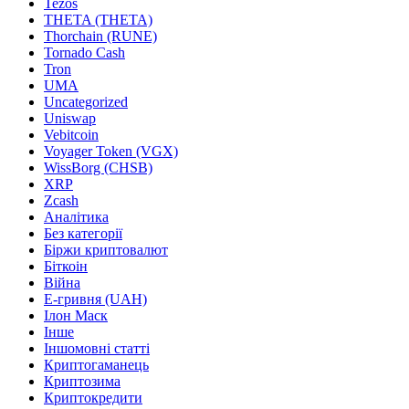
Tezos
THETA (THETA)
Thorchain (RUNE)
Tornado Cash
Tron
UMA
Uncategorized
Uniswap
Vebitcoin
Voyager Token (VGX)
WissBorg (CHSB)
XRP
Zcash
Аналітика
Без категорії
Біржи криптовалют
Біткоін
Війна
Е-гривня (UAH)
Ілон Маск
Інше
Іншомовні статті
Криптогаманець
Криптозима
Криптокредити