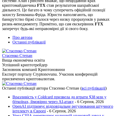
системи Алан Грінспен вважає, що нещодавній крах
криптомайданчика
FTX
став результатом шахрайської
діяльності. Це багато в чому суперечить офіційній позиції
захисту Бенкмана-Фріда. Юристи наполягають, що
банкрутство біржі сталося через низку прорахунків у рамках
ризик-менеджменту. Примітно, що сам екскерівник
FTX
заперечує будь-які неправомірні дії зі свого боку.
Про автора
Останні публікації
Стасенко Степан
Вища економічна освіта
Успішний криптотрейдер
Засновник компанії Криптоновини
Експерт порталу Cryptonovunu. Учасник конференцій
присвячених криптовалютам.
Останні публікації автора Стасенко Степан
(
всі публікації
)
Вразливість у Coldcard призвела до втрати $38 млн у
біткоїнах, ймовірно через AI-атаку
- 6 Серпня, 2026
OpenAI підтримує відповідальне регулювання штучного
інтелекту в Європі
- 6 Серпня, 2026
Уряд США перетворює колишній урановий завод у