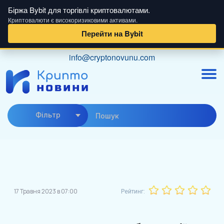
Біржа Bybit для торгівлі криптовалютами.
Криптовалюти є високоризиковими активами.
Перейти на Bybit
Skip
info@cryptonovunu.com
to
content
Фiльтр
17 Травня 2023 в 07:00
Рейтинг: