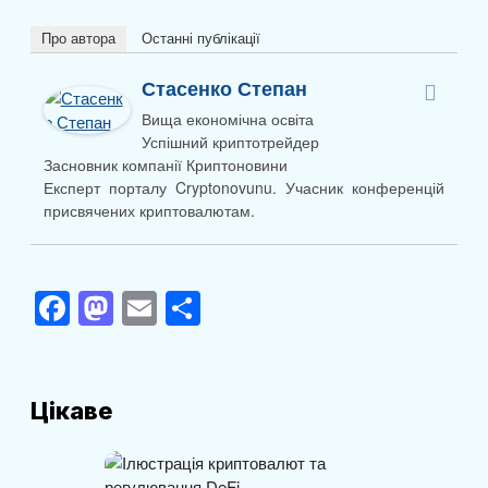
Про автора
Останні публікації
Стасенко Степан
Вища економічна освіта
Успішний криптотрейдер
Засновник компанії Криптоновини
Експерт порталу Cryptonovunu. Учасник конференцій
присвячених криптовалютам.
F
M
E
П
a
a
m
о
c
st
ail
ді
e
o
л
Цікаве
b
d
и
o
o
т