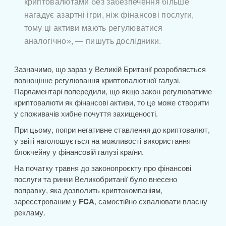
криптовалютами без забезпечення більше
нагадує азартні ігри, ніж фінансові послуги,
тому ці активи мають регулюватися
аналогічно», ― пишуть дослідники.
Зазначимо, що зараз у Великій Британії розробляється
повноцінне регулювання криптовалютної галузі.
Парламентарі попередили, що якщо закон регулюватиме
криптовалюти як фінансові активи, то це може створити
у споживачів хибне почуття захищеності.
При цьому, попри негативне ставлення до криптовалют,
у звіті наголошується на можливості використання
блокчейну у фінансовій галузі країни.
На початку травня до законопроєкту про фінансові
послуги та ринки Великобританії було внесено
поправку, яка дозволить криптокомпаніям,
зареєстрованим у
FCA
, самостійно схвалювати власну
рекламу.