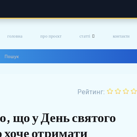
головна
про проєкт
статті
контакти
Рейтинг:
, що у День святого
о хоче отримати