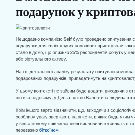
подарунок у криптов
Нещодавно компанією
Self
було проведено опитування се
подарунки для своїх других половинок приготували закох
стало відомо, що близько 25% респондентів хочуть у це
або віртуального активу.
На тлі детального аналізу результату опитування можна 
подарованих подарунків, припадатимуть на криптовалют
У цьому контексті не зайвим буде додати, виходячи з от
що в середньому, у День святого Валентина людина гото
Крім іншого варто відзначити, що, виходячи з соціологіч
особливу увагу звертають на анкети, в яких будь-яким ч
у відсотковому співвідношенні висловили готовність пі
переважно
біткоїном
.