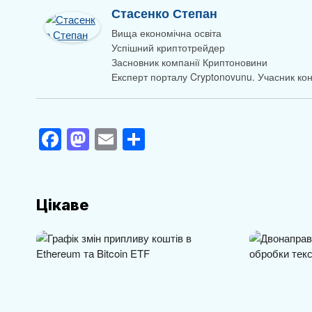
Стасенко Степан
Вища економічна освіта
Успішний криптотрейдер
Засновник компанії Криптоновини
Експерт порталу Cryptonovunu. Учасник к
F
M
E
П
a
a
m
о
c
st
ail
ді
e
o
л
Цікаве
b
d
и
o
o
т
o
n
и
k
с