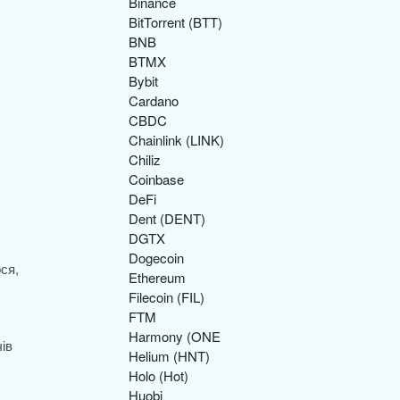
Binance
BitTorrent (BTT)
BNB
BTMX
Bybit
Cardano
CBDC
Chainlink (LINK)
Chiliz
Coinbase
DeFi
Dent (DENT)
DGTX
Dogecoin
ся,
Ethereum
Filecoin (FIL)
FTM
Harmony (ONE
ів
Helium (HNT)
Holo (Hot)
Huobi