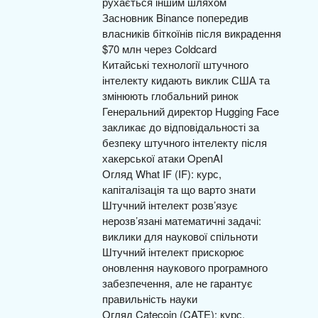
рухається іншим шляхом
Засновник Binance попередив
власників біткоїнів після викрадення
$70 млн через Coldcard
Китайські технології штучного
інтелекту кидають виклик США та
змінюють глобальний ринок
Генеральний директор Hugging Face
закликає до відповідальності за
безпеку штучного інтелекту після
хакерської атаки OpenAI
Огляд What IF (IF): курс,
капіталізація та що варто знати
Штучний інтелект розв’язує
нерозв’язані математичні задачі:
виклики для наукової спільноти
Штучний інтелект прискорює
оновлення наукового програмного
забезпечення, але не гарантує
правильність науки
Огляд Catecoin (CATE): курс,