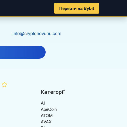
Перейти на Bybit
info@cryptonovunu.com
Категорії
AI
ApeCoin
ATOM
AVAX