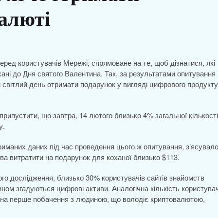
алюті
ред користувачів Мережі, спрямоване на те, щоб дізнатися, які
ані до Дня святого Валентина. Так, за результатами опитування
й світлий день отримати подарунок у вигляді цифрового продукту
припустити, що завтра, 14 лютого близько 4% загальної кількості
у.
риманих даних під час проведення цього ж опитування, з’ясувало
ва витратити на подарунок для коханої близько $113.
ного дослідження, близько 30% користувачів сайтів знайомств
ином згадуються цифрові активи. Аналогічна кількість користувач
ти на перше побачення з людиною, що володіє криптовалютою,