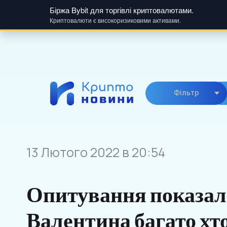
Біржа Bybit для торгівлі криптовалютами.
Криптовалюти є високоризиковими активами.
Skip
to
content
Фiльтр
13 Лютого 2022 в 20:54
Опитування показало
Валентина багато хт