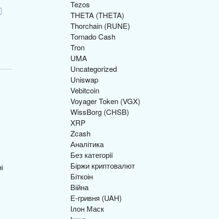
Tezos
THETA (THETA)
Thorchain (RUNE)
Tornado Cash
Tron
UMA
Uncategorized
Uniswap
Vebitcoin
Voyager Token (VGX)
WissBorg (CHSB)
XRP
Zcash
Аналітика
Без категорії
Біржи криптовалют
Біткоін
Війна
Е-гривня (UAH)
Ілон Маск