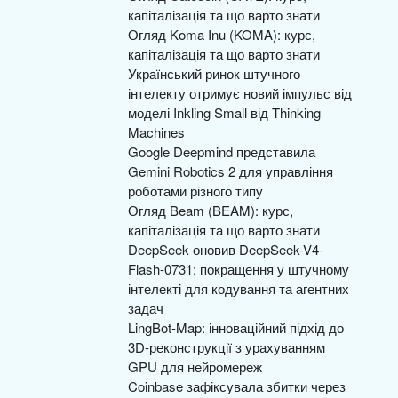
капіталізація та що варто знати
Огляд Koma Inu (KOMA): курс,
капіталізація та що варто знати
Український ринок штучного
інтелекту отримує новий імпульс від
моделі Inkling Small від Thinking
Machines
Google Deepmind представила
Gemini Robotics 2 для управління
роботами різного типу
Огляд Beam (BEAM): курс,
капіталізація та що варто знати
DeepSeek оновив DeepSeek-V4-
Flash-0731: покращення у штучному
інтелекті для кодування та агентних
задач
LingBot-Map: інноваційний підхід до
3D-реконструкції з урахуванням
GPU для нейромереж
Coinbase зафіксувала збитки через