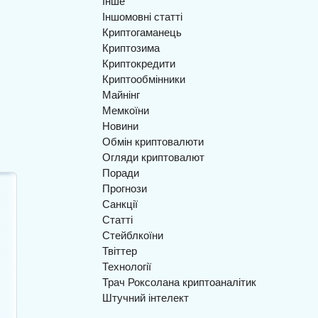
Інше
Іншомовні статті
Криптогаманець
Криптозима
Криптокредити
Криптообмінники
Майнінг
0,
Мемкоїни
Новини
Обмін криптовалюти
Огляди криптовалют
Поради
Прогнози
Санкції
Статті
Стейблкоїни
Твіттер
Технології
Трач Роксолана криптоаналітик
Штучний інтелект