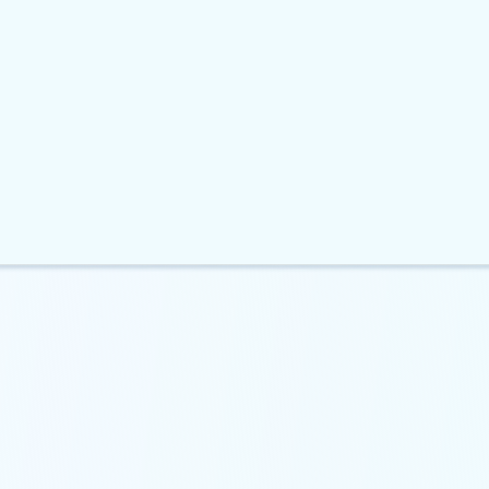
представила швидкі
Bitcoin наближається до $64 00
лені енкодери…
незважаючи на…