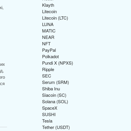
Klayth
і,
Litecoin
Litecoin (LTC)
LUNA
MATIC
NEAR
NFT
PayPal
Polkadot
Pundi X (NPXS)
них
Ripple
д,
SEC
ого
Serum (SRM)
вся
Shiba Inu
Siacoin (SC)
Solana (SOL)
SpaceX
SUSHI
Tesla
Tether (USDT)