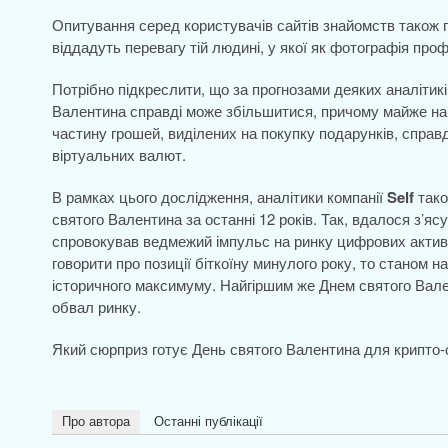
Опитування серед користувачів сайтів знайомств також 
віддадуть перевагу тій людині, у якої як фотографія пр
Потрібно підкреслити, що за прогнозами деяких аналітикі
Валентина справді може збільшитися, причому майже на 
частину грошей, виділених на покупку подарунків, спра
віртуальних валют.
В рамках цього дослідження, аналітики компанії
Self
тако
святого Валентина за останні 12 років. Так, вдалося з’ясу
спровокував ведмежий імпульс на ринку цифрових активі
говорити про позиції біткоїну минулого року, то станом 
історичного максимуму. Найгіршим же Днем святого Вал
обвал ринку.
Який сюрприз готує День святого Валентина для крипто-с
Про автора
Останні публікації