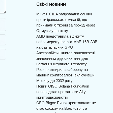
Свіжі новини
Мінфін США запровадив санкції
проти іранських компаній, що
приймали біткоїни за прохід через
Ормузьку протоку
AMD представила відкриту
нейромережу Instella-MoE-16B-A3B
на базі власних GPU
Австралійські книгарі занепокоєні
знищенням рідкісних книг для
навчання штучного інтелекту
Росія розширила заборону на
майнінг криптовалют, включивши
Москву до 2032 року
Новий CISO Solana Foundation
попереджає про загрози AI у
криптошахрайстві
CEO Bitget: Ринок криптовалют не
стає схожим на Волл-стріт, а