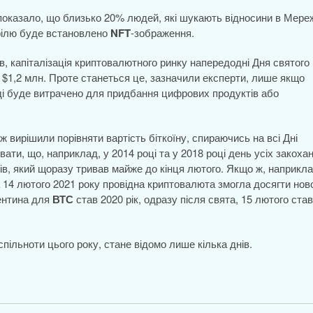
показало, що близько 20% людей, які шукають відносини в Мереж
офілю буде встановлено
NFT
-зображення.
в, капіталізація криптовалютного ринку напередодні Дня святого
$1,2 млн. Проте станеться це, зазначили експерти, лише якщо
вді буде витрачено для придбання цифрових продуктів або
ж вирішили порівняти вартість біткоїну, спираючись на всі Дні
вати, що, наприклад, у 2014 році та у 2018 році день усіх закоха
в, який щоразу тривав майже до кінця лютого. Якщо ж, наприкла
на 14 лютого 2021 року провідна криптовалюта змогла досягти нов
ентина для
ВТС
став 2020 рік, одразу після свята, 15 лютого ста
пільноти цього року, стане відомо лише кілька днів.