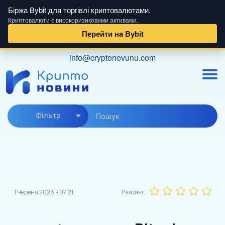
Біржа Bybit для торгівлі криптовалютами.
Криптовалюти є високоризиковими активами.
Перейти на Bybit
Skip
info@cryptonovunu.com
to
content
Фiльтр
1 Червня 2026 в 07:21
Рейтинг: