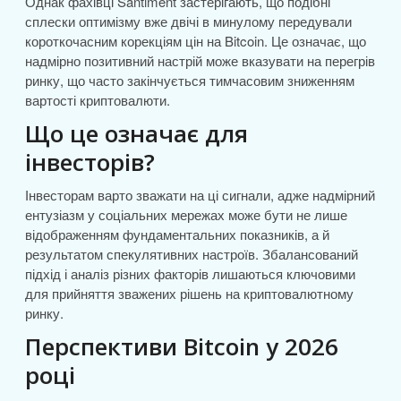
Однак фахівці Santiment застерігають, що подібні
сплески оптимізму вже двічі в минулому передували
короткочасним корекціям цін на Bitcoin. Це означає, що
надмірно позитивний настрій може вказувати на перегрів
ринку, що часто закінчується тимчасовим зниженням
вартості криптовалюти.
Що це означає для
інвесторів?
Інвесторам варто зважати на ці сигнали, адже надмірний
ентузіазм у соціальних мережах може бути не лише
відображенням фундаментальних показників, а й
результатом спекулятивних настроїв. Збалансований
підхід і аналіз різних факторів лишаються ключовими
для прийняття зважених рішень на криптовалютному
ринку.
Перспективи Bitcoin у 2026
році