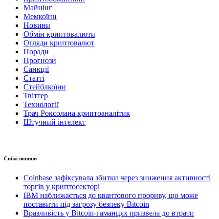
Майнінг
Мемкоїни
Новини
Обмін криптовалюти
Огляди криптовалют
Поради
Прогнози
Санкції
Статті
Стейблкоїни
Твіттер
Технології
Трач Роксолана криптоаналітик
Штучний інтелект
Свіжі новини
Coinbase зафіксувала збитки через зниження активності
торгів у криптосекторі
IBM наближається до квантового прориву, що може
поставити під загрозу безпеку Bitcoin
Вразливість у Bitcoin-гаманцях призвела до втрати