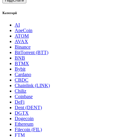
Категорії
AI
ApeCoin
ATOM
AVAX
Binance
BitTorrent (BTT)
BNB
BTMX
Bybit
Cardano
CBDC
Chainlink (LINK)
Chiliz
Coinbase
DeFi
Dent (DENT)
DGTX
Dogecoin
Ethereum
Filecoin (FIL)
FTM