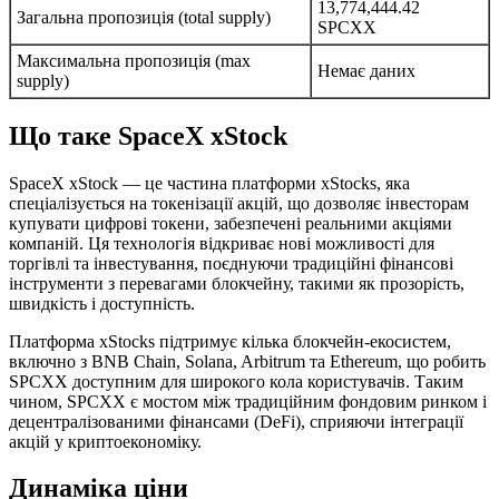
13,774,444.42
Загальна пропозиція (total supply)
SPCXX
Максимальна пропозиція (max
Немає даних
supply)
Що таке SpaceX xStock
SpaceX xStock — це частина платформи xStocks, яка
спеціалізується на токенізації акцій, що дозволяє інвесторам
купувати цифрові токени, забезпечені реальними акціями
компаній. Ця технологія відкриває нові можливості для
торгівлі та інвестування, поєднуючи традиційні фінансові
інструменти з перевагами блокчейну, такими як прозорість,
швидкість і доступність.
Платформа xStocks підтримує кілька блокчейн-екосистем,
включно з BNB Chain, Solana, Arbitrum та Ethereum, що робить
SPCXX доступним для широкого кола користувачів. Таким
чином, SPCXX є мостом між традиційним фондовим ринком і
децентралізованими фінансами (DeFi), сприяючи інтеграції
акцій у криптоекономіку.
Динаміка ціни