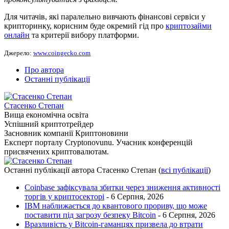
Для читачів, які паралельно вивчають фінансові сервіси у
крипторинку, корисним буде окремий гід про
криптозайми
онлайн
та критерії вибору платформи.
Джерело:
www.coingecko.com
Про автора
Останні публікації
Стасенко Степан
Вища економічна освіта
Успішний криптотрейдер
Засновник компанії Криптоновини
Експерт порталу Cryptonovunu. Учасник конференцій
присвячених криптовалютам.
Останні публікації автора Стасенко Степан
(
всі публікації
)
Coinbase зафіксувала збитки через зниження активності
торгів у криптосекторі
- 6 Серпня, 2026
IBM наближається до квантового прориву, що може
поставити під загрозу безпеку Bitcoin
- 6 Серпня, 2026
Вразливість у Bitcoin-гаманцях призвела до втрати