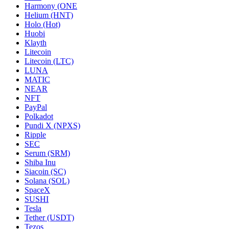
Harmony (ONE
Helium (HNT)
Holo (Hot)
Huobi
Klayth
Litecoin
Litecoin (LTC)
LUNA
MATIC
NEAR
NFT
PayPal
Polkadot
Pundi X (NPXS)
Ripple
SEC
Serum (SRM)
Shiba Inu
Siacoin (SC)
Solana (SOL)
SpaceX
SUSHI
Tesla
Tether (USDT)
Tezos