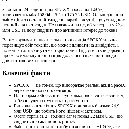
За останні 24 години ціна SPCXX зросла на 1.66%,
коливаючись між 158.64 USD та 175.75 USD. Однак дані про
зміну ціни за останній тиждень наразі відсутні, що ускладнює
повний аналіз трендів. Незважаючи на це, обсяг торгів у 22,4
млн USD за добу свідчить про активний інтерес до токена.
Варто відзначити, що загальна пропозиція SPCXX значно
перевищує обіг токенів, що може впливати на ліквідність і
потенціал для майбутнього зростання. Відсутність інформації
про максимальну пропозицію додає невизначеності щодо
довгострокових перспектив.
Ключові факти
SPCXX — це токен, що відображає реальні акції SpaceX
через технологію токенізації.
Платформа xStocks інтегрує кілька блокчейн-екосистем,
забезпечуючи гнучкість та доступність.
Ринкова капіталізація SPCXX становить близько 24,9
млн USD, що робить його нішевим активом.
Обсяг торгів за 24 години сягає понад 22 млн USD, що
свідчить про активність ринку.
Зміна ціни за останню добу позитивна — +1.66%, але