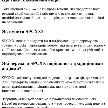
Токенізовані акції — це цифрові токени, які представляють
реальні акції компаній і забезпечують власникам права,
подібні до традиційних акціонерів, але з можливістю торгівлі
на блокчейні.
Як купити SPCXX?
SPCXX можна придбати на платформах, що підтримують
токени xStocks, через криптобіржі, які інтегрували цей токен у
свої списки. Для цього потрібен криптогаманець, сумісний з
відповідними блокчейнами.
Які переваги SPCXX порівняно з традиційними
акціями?
SPCXX забезпечує швидші та дешевші транзакції, доступність
24/7, прозорість завдяки блокчейну та можливість інтеграції з
децентралізованими фінансами, що відкриває нові
інвестиційні можливості.
Зверніть увагу: цей огляд не є фінансовою рекомендацією.
Перед інвестиціями рекомендується провести власний аналіз і
проконсультуватися з фахівцем.