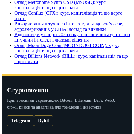
Огляд Metronome Synth USD (MSUSD): курс,
капіталізація та що варто знати
Огляд Conflux (CFX): курс, капіталізація та що варто
знати
Використання штучного інтелекту для здоров’я серед
афроамериканців у США: досвід та виклики
Відеоогляди у спорті 2026 року: що вони показують про
штучний інтелект і людські рішення
Огляд Moon Doge Coin (MOONDOGECOIN): курс,
капіталізація та що варто знати
Огляд Billions Network (BILL): курс, капіталізація та що
варто знати
Cryptonovunu
Криптоновини українською: Bitcoin, Ethereum, DeFi, Web3,
біржі, ринок та аналітика для трейдерів і інвесторів.
Telegram
Bybit