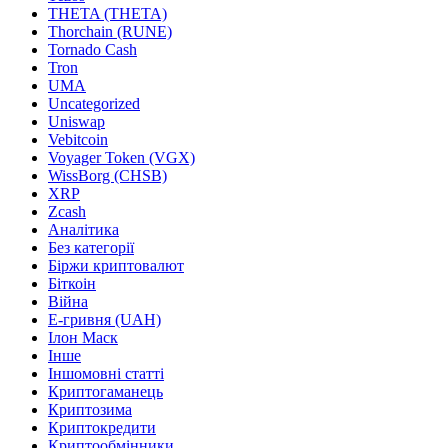
THETA (THETA)
Thorchain (RUNE)
Tornado Cash
Tron
UMA
Uncategorized
Uniswap
Vebitcoin
Voyager Token (VGX)
WissBorg (CHSB)
XRP
Zcash
Аналітика
Без категорії
Біржи криптовалют
Біткоін
Війна
Е-гривня (UAH)
Ілон Маск
Інше
Іншомовні статті
Криптогаманець
Криптозима
Криптокредити
Криптообмінники