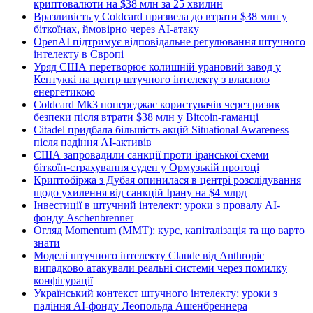
криптовалюти на $38 млн за 25 хвилин
Вразливість у Coldcard призвела до втрати $38 млн у
біткоїнах, ймовірно через AI-атаку
OpenAI підтримує відповідальне регулювання штучного
інтелекту в Європі
Уряд США перетворює колишній урановий завод у
Кентуккі на центр штучного інтелекту з власною
енергетикою
Coldcard Mk3 попереджає користувачів через ризик
безпеки після втрати $38 млн у Bitcoin-гаманці
Citadel придбала більшість акцій Situational Awareness
після падіння AI-активів
США запровадили санкції проти іранської схеми
біткоїн-страхування суден у Ормузькій протоці
Криптобіржа з Дубая опинилася в центрі розслідування
щодо ухилення від санкцій Ірану на $4 млрд
Інвестиції в штучний інтелект: уроки з провалу AI-
фонду Aschenbrenner
Огляд Momentum (MMT): курс, капіталізація та що варто
знати
Моделі штучного інтелекту Claude від Anthropic
випадково атакували реальні системи через помилку
конфігурації
Український контекст штучного інтелекту: уроки з
падіння AI-фонду Леопольда Ашенбреннера