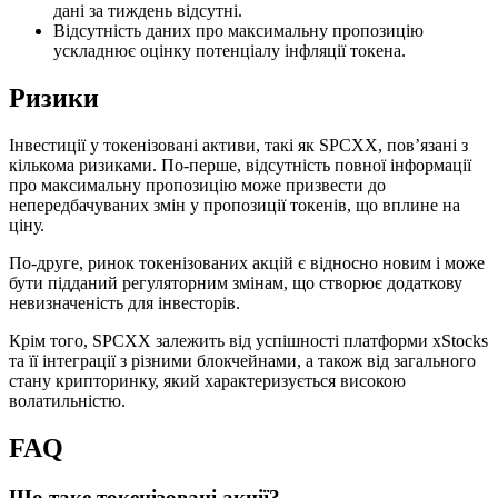
дані за тиждень відсутні.
Відсутність даних про максимальну пропозицію
ускладнює оцінку потенціалу інфляції токена.
Ризики
Інвестиції у токенізовані активи, такі як SPCXX, пов’язані з
кількома ризиками. По-перше, відсутність повної інформації
про максимальну пропозицію може призвести до
непередбачуваних змін у пропозиції токенів, що вплине на
ціну.
По-друге, ринок токенізованих акцій є відносно новим і може
бути підданий регуляторним змінам, що створює додаткову
невизначеність для інвесторів.
Крім того, SPCXX залежить від успішності платформи xStocks
та її інтеграції з різними блокчейнами, а також від загального
стану крипторинку, який характеризується високою
волатильністю.
FAQ
Що таке токенізовані акції?