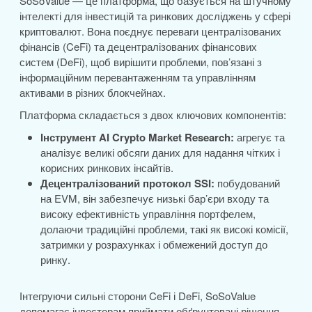
SoSoValue — це платформа, що базується на штучному
інтелекті для інвестицій та ринкових досліджень у сфері
криптовалют. Вона поєднує переваги централізованих
фінансів (CeFi) та децентралізованих фінансових
систем (DeFi), щоб вирішити проблеми, пов’язані з
інформаційним перевантаженням та управлінням
активами в різних блокчейнах.
Платформа складається з двох ключових компонентів:
Інструмент AI Crypto Market Research:
агрегує та
аналізує великі обсяги даних для надання чітких і
корисних ринкових інсайтів.
Децентралізований протокол SSI:
побудований
на EVM, він забезпечує низькі бар’єри входу та
високу ефективність управління портфелем,
долаючи традиційні проблеми, такі як високі комісії,
затримки у розрахунках і обмежений доступ до
ринку.
Інтегруючи сильні сторони CeFi і DeFi, SoSoValue
допомагає інвесторам приймати обґрунтовані рішення,