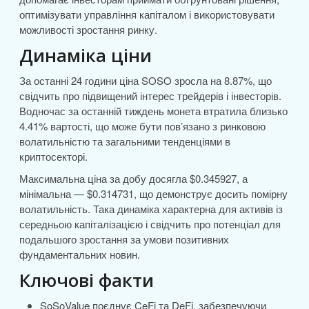
оптимізувати управління капіталом і використовувати
можливості зростання ринку.
Динаміка ціни
За останні 24 години ціна SOSO зросла на 8.87%, що
свідчить про підвищений інтерес трейдерів і інвесторів.
Водночас за останній тиждень монета втратила близько
4.41% вартості, що може бути пов’язано з ринковою
волатильністю та загальними тенденціями в
криптосекторі.
Максимальна ціна за добу досягла $0.345927, а
мінімальна — $0.314731, що демонструє досить помірну
волатильність. Така динаміка характерна для активів із
середньою капіталізацією і свідчить про потенціал для
подальшого зростання за умови позитивних
фундаментальних новин.
Ключові факти
SoSoValue поєднує CeFi та DeFi, забезпечуючи