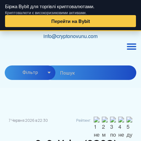
Біржа Bybit для торгівлі криптовалютами.
Криптовалюти є високоризиковими активами.
Перейти на Bybit
Skip
info@cryptonovunu.com
to
content
Фiльтр
7 Червня 2026 в 22:30
Рейтинг: