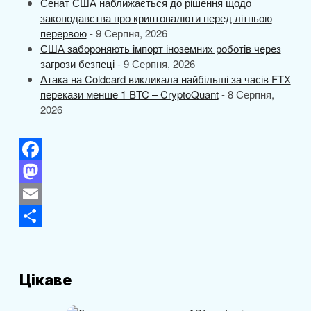
Сенат США наближається до рішення щодо
законодавства про криптовалюти перед літньою
перервою
- 9 Серпня, 2026
США забороняють імпорт іноземних роботів через
загрози безпеці
- 9 Серпня, 2026
Атака на Coldcard викликала найбільші за часів FTX
перекази менше 1 BTC – CryptoQuant
- 8 Серпня,
2026
F
a
M
c
a
E
e
s
m
П
b
t
a
о
Цікаве
o
o
i
д
o
d
l
і