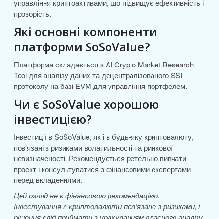
управління криптоактивами, що підвищує ефективність і
прозорість.
Які основні компоненти
платформи SoSoValue?
Платформа складається з AI Crypto Market Research
Tool для аналізу даних та децентралізованого SSI
протоколу на базі EVM для управління портфелем.
Чи є SoSoValue хорошою
інвестицією?
Інвестиції в SoSoValue, як і в будь-яку криптовалюту,
пов’язані з ризиками волатильності та ринкової
невизначеності. Рекомендується ретельно вивчати
проект і консультуватися з фінансовими експертами
перед вкладеннями.
Цей огляд не є фінансовою рекомендацією.
Інвестування в криптовалюти пов’язане з ризиками, і
рішення слід приймати з урахуванням власного аналізу