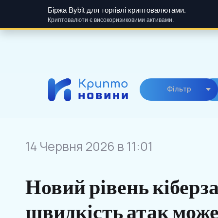
Біржа Bybit для торгівлі криптовалютами.
Криптовалюти є високоризиковими активами.
Skip
to
content
Фiльтр
14 Червня 2026 в 11:01
Новий рівень кіберза
швидкість атак може