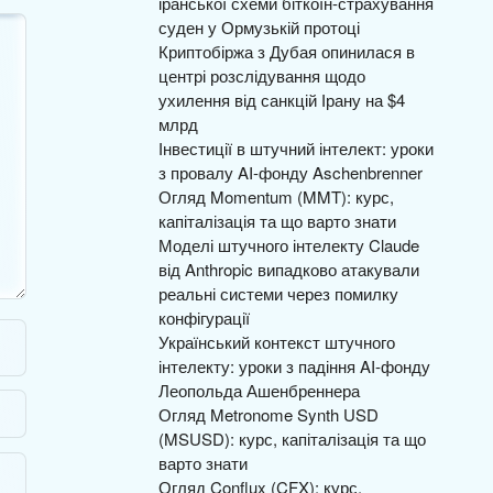
іранської схеми біткоїн-страхування
суден у Ормузькій протоці
Криптобіржа з Дубая опинилася в
центрі розслідування щодо
ухилення від санкцій Ірану на $4
млрд
Інвестиції в штучний інтелект: уроки
з провалу AI-фонду Aschenbrenner
Огляд Momentum (MMT): курс,
капіталізація та що варто знати
Моделі штучного інтелекту Claude
від Anthropic випадково атакували
реальні системи через помилку
конфігурації
Український контекст штучного
інтелекту: уроки з падіння AI-фонду
Леопольда Ашенбреннера
Огляд Metronome Synth USD
(MSUSD): курс, капіталізація та що
варто знати
Огляд Conflux (CFX): курс,