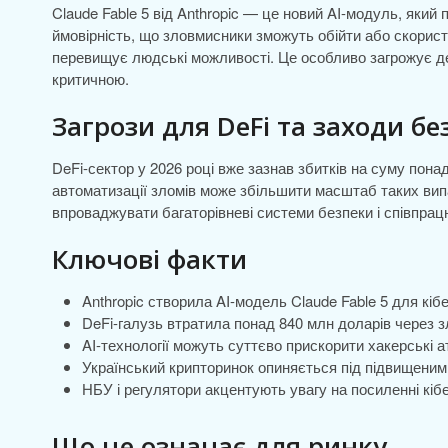
Claude Fable 5 від Anthropic — це новий AI-модуль, який
ймовірність, що зловмисники зможуть обійти або скорист
перевищує людські можливості. Це особливо загрожує де
критичною.
Загрози для DeFi та заходи бе
DeFi-сектор у 2026 році вже зазнав збитків на суму пона
автоматизації зломів може збільшити масштаб таких випа
впроваджувати багаторівневі системи безпеки і співпрац
Ключові факти
Anthropic створила AI-модель Claude Fable 5 для кіб
DeFi-галузь втратила понад 840 млн доларів через з
AI-технології можуть суттєво прискорити хакерські а
Український крипторинок опиняється під підвищеним 
НБУ і регулятори акцентують увагу на посиленні кібе
Що це означає для ринку