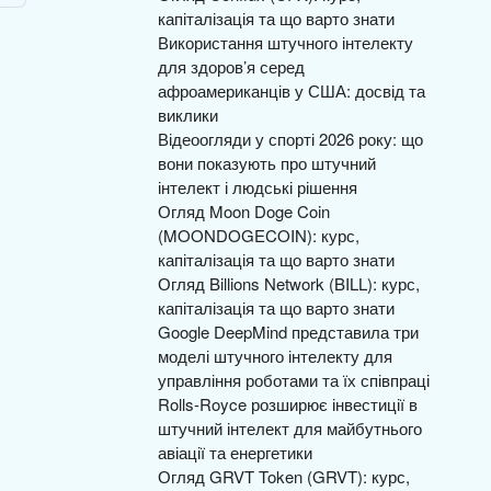
капіталізація та що варто знати
Використання штучного інтелекту
для здоров’я серед
афроамериканців у США: досвід та
виклики
Відеоогляди у спорті 2026 року: що
вони показують про штучний
інтелект і людські рішення
Огляд Moon Doge Coin
(MOONDOGECOIN): курс,
капіталізація та що варто знати
Огляд Billions Network (BILL): курс,
капіталізація та що варто знати
Google DeepMind представила три
моделі штучного інтелекту для
управління роботами та їх співпраці
Rolls-Royce розширює інвестиції в
штучний інтелект для майбутнього
авіації та енергетики
Огляд GRVT Token (GRVT): курс,