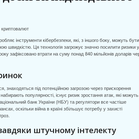
робляє інструменти кібербезпеки, які, з іншого боку, можуть бути
ною швидкістю. Ця технологія загрожує значно посилити ризики 
 року зафіксовано втрати на суму понад 840 мільйонів доларів че
ринок
ься, знаходяться під потенційною загрозою через прискорення
і набирають популярності, існує ризик зростання атак, які можуть
Національний банк України (НБУ) та регулятори все частіше
нсах, оскільки війна в країні збільшує потребу у захисті
гроз.
 завдяки штучному інтелекту