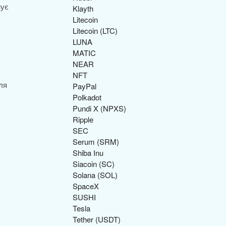
нує
Klayth
Litecoin
Litecoin (LTC)
LUNA
MATIC
NEAR
NFT
ля
PayPal
Polkadot
Pundi X (NPXS)
Ripple
SEC
Serum (SRM)
Shiba Inu
Siacoin (SC)
Solana (SOL)
SpaceX
SUSHI
Tesla
Tether (USDT)