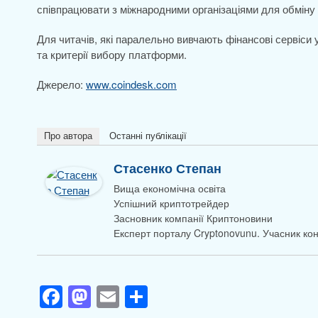
співпрацювати з міжнародними організаціями для обміну 
Для читачів, які паралельно вивчають фінансові сервіси
та критерії вибору платформи.
Джерело:
www.coindesk.com
Про автора
Останні публікації
Стасенко Степан
Вища економічна освіта
Успішний криптотрейдер
Засновник компанії Криптоновини
Експерт порталу Cryptonovunu. Учасник к
F
M
E
П