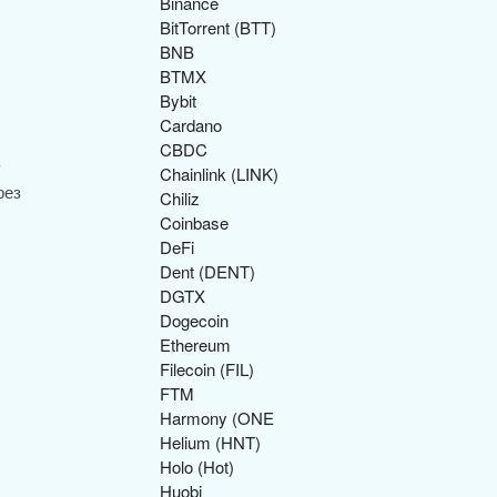
Binance
BitTorrent (BTT)
BNB
BTMX
Bybit
Cardano
CBDC
у
Chainlink (LINK)
рез
Chiliz
Coinbase
DeFi
Dent (DENT)
DGTX
Dogecoin
Ethereum
Filecoin (FIL)
FTM
Harmony (ONE
Helium (HNT)
Holo (Hot)
Huobi