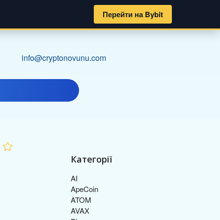
Перейти на Bybit
info@cryptonovunu.com
Категорії
AI
ApeCoin
ATOM
AVAX