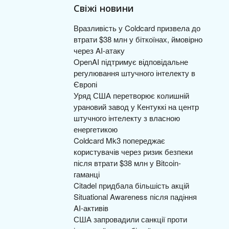
Свіжі новини
Вразливість у Coldcard призвела до
втрати $38 млн у біткоїнах, ймовірно
через AI-атаку
OpenAI підтримує відповідальне
регулювання штучного інтелекту в
Європі
Уряд США перетворює колишній
урановий завод у Кентуккі на центр
штучного інтелекту з власною
енергетикою
Coldcard Mk3 попереджає
користувачів через ризик безпеки
після втрати $38 млн у Bitcoin-
гаманці
Citadel придбала більшість акцій
Situational Awareness після падіння
AI-активів
США запровадили санкції проти