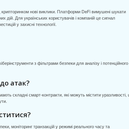
ед крипторинком нові виклики. Платформи DeFi вимушені шукати
их дій. Для українських користувачів і компаній це сигнал
естицій у захисні технології.
кіберінструменти з фільтрами безпеки для аналізу і потенційного
до атак?
мають складні смарт-контракти, які можуть містити уразливості,
ути.
иститися?
ки, моніторинг транзакцій у режимі реального часу та