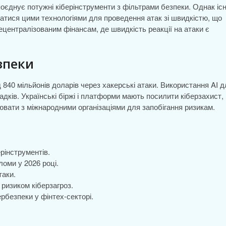
 поєднує потужні кіберінструменти з фільтрами безпеки. Однак іс
атися цими технологіями для проведення атак зі швидкістю, що
централізованим фінансам, де швидкість реакції на атаки є
зпеки
д 840 мільйонів доларів через хакерські атаки. Використання AI д
дків. Українські біржі і платформи мають посилити кіберзахист,
ювати з міжнародними організаціями для запобігання ризикам.
ерінструментів.
ломи у 2026 році.
таки.
ризиком кіберзагроз.
рбезпеки у фінтех-секторі.