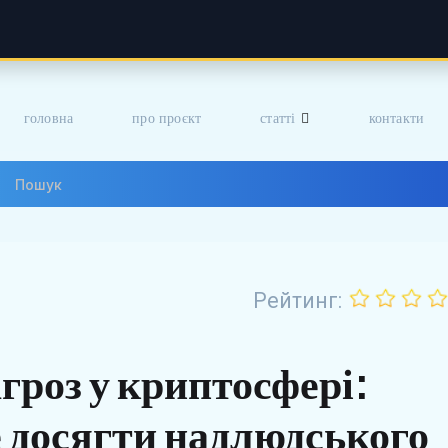
головна
про проєкт
статті
контакти
Рейтинг:
гроз у криптосфері:
 досягти надлюдського