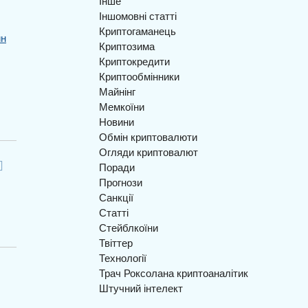
Інше
Іншомовні статті
Криптогаманець
йн
Криптозима
Криптокредити
Криптообмінники
Майнінг
Мемкоїни
Новини
Обмін криптовалюти
Огляди криптовалют
Поради
Прогнози
Санкції
Статті
Стейблкоїни
Твіттер
Технології
Трач Роксолана криптоаналітик
Штучний інтелект