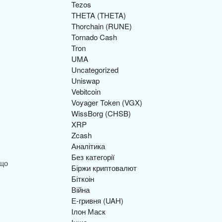
Tezos
THETA (THETA)
Thorchain (RUNE)
Tornado Cash
Tron
UMA
Uncategorized
Uniswap
Vebitcoin
Voyager Token (VGX)
WissBorg (CHSB)
XRP
Zcash
Аналітика
Без категорії
 що
Біржи криптовалют
Біткоін
Війна
Е-гривня (UAH)
Ілон Маск