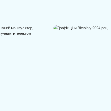
 MIT подвоює
Bitcoin може досягти $80 000 у
роботів у…
серпні: прогнози та…