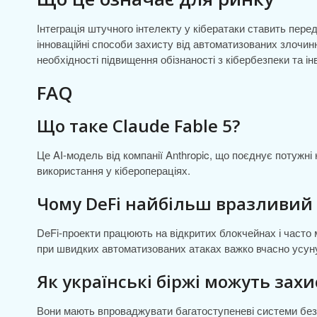
Інтеграція штучного інтелекту у кібератаки ставить пер
інноваційні способи захисту від автоматизованих злочинн
необхідності підвищення обізнаності з кібербезпеки та інв
FAQ
Що таке Claude Fable 5?
Це AI-модель від компанії Anthropic, що поєднує потужні 
використання у кіберопераціях.
Чому DeFi найбільш вразливий 
DeFi-проекти працюють на відкритих блокчейнах і часто 
при швидких автоматизованих атаках важко вчасно усун
Як українські біржі можуть зах
Вони мають впроваджувати багатоступеневі системи безпе