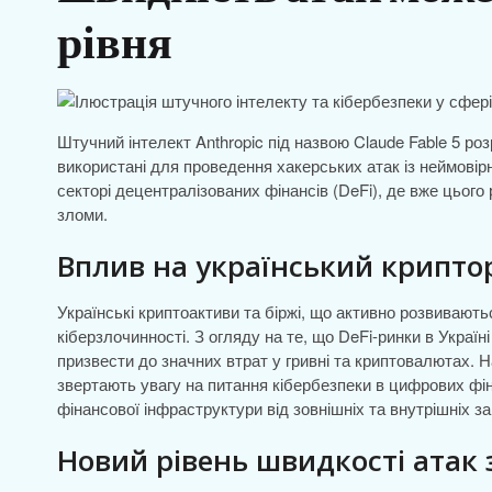
рівня
Штучний інтелект Anthropic під назвою Claude Fable 5 роз
використані для проведення хакерських атак із неймовір
секторі децентралізованих фінансів (DeFi), де вже цього
зломи.
Вплив на український крипто
Українські криптоактиви та біржі, що активно розвивают
кіберзлочинності. З огляду на те, що DeFi-ринки в Україн
призвести до значних втрат у гривні та криптовалютах. 
звертають увагу на питання кібербезпеки в цифрових фіна
фінансової інфраструктури від зовнішніх та внутрішніх за
Новий рівень швидкості атак