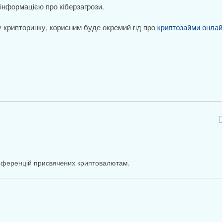
інформацією про кіберзагрози.
 у крипторинку, корисним буде окремий гід про
криптозайми онла
онференцій присвячених криптовалютам.