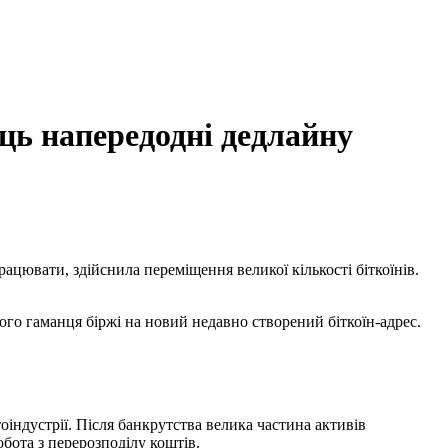
ець напередодні дедлайну
рацювати, здійснила переміщення великої кількості біткоїнів.
ного гаманця біржі на новий недавно створений біткоїн-адрес.
оіндустрії. Після банкрутства велика частина активів
бота з перерозподілу коштів.