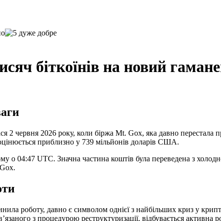
исяч біткоїнів на новий гаман
ваги
я 2 червня 2026 року, коли біржа Mt. Gox, яка давно перестала п
 оцінюється приблизно у 739 мільйонів доларів США.
ному о 04:47 UTC. Значна частина коштів була переведена з холод
 Gox.
оти
инила роботу, давно є символом однієї з найбільших криз у крипт
’язаного з процедурою реструктуризації, відбувається активна ро