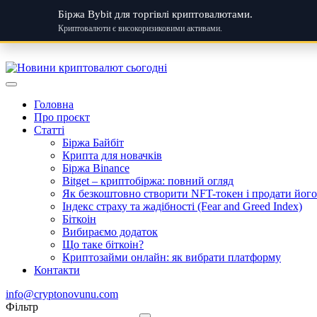
Біржа Bybit для торгівлі криптовалютами.
Криптовалюти є високоризиковими активами.
Skip
to
content
Головна
Про проєкт
Статті
Біржа Байбіт
Крипта для новачків
Біржа Binance
Bitget – криптобіржа: повний огляд
Як безкоштовно створити NFT-токен і продати його:
Індекс страху та жадібності (Fear and Greed Index)
Біткоін
Вибираємо додаток
Що таке біткоін?
Криптозайми онлайн: як вибрати платформу
Контакти
info@cryptonovunu.com
Фiльтр