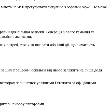
і мають на меті врегулювати ситуацію з боргами біржі. Це може
флайн для більшої безпеки. Генерація нового гаманця та
правління активами.
них потреб, таких як виплати або інші дії, що вимагають
за цим процесом, оскільки від нього залежить не лише доля
інвесторам залишатися уважними і стежити за офіційними
ритерії вибору платформи.