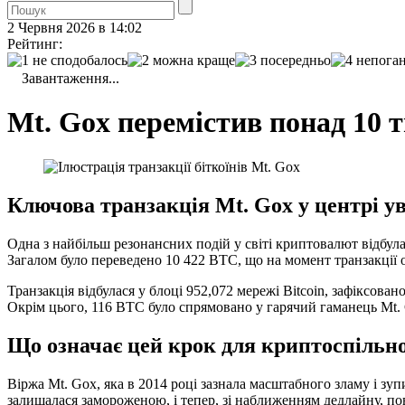
2 Червня 2026 в 14:02
Рейтинг:
Завантаження...
Mt. Gox перемістив понад 10 т
Ключова транзакція Mt. Gox у центрі у
Одна з найбільш резонансних подій у світі криптовалют відбулас
Загалом було переведено 10 422 BTC, що на момент транзакції
Транзакція відбулася у блоці 952,072 мережі Bitcoin, зафіксова
Окрім цього, 116 BTC було спрямовано у гарячий гаманець Mt.
Що означає цей крок для криптоспільн
Bіржа Mt. Gox, яка в 2014 році зазнала масштабного зламу і зуп
залишалася замороженою, і тепер, зі наближенням дедлайну, пов