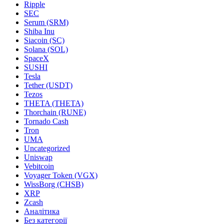
Ripple
SEC
Serum (SRM)
Shiba Inu
Siacoin (SC)
Solana (SOL)
SpaceX
SUSHI
Tesla
Tether (USDT)
Tezos
THETA (THETA)
Thorchain (RUNE)
Tornado Cash
Tron
UMA
Uncategorized
Uniswap
Vebitcoin
Voyager Token (VGX)
WissBorg (CHSB)
XRP
Zcash
Аналітика
Без категорії