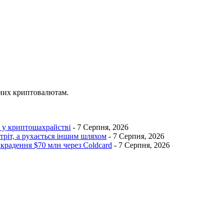
ених криптовалютам.
I у криптошахрайстві
- 7 Серпня, 2026
тріт, а рухається іншим шляхом
- 7 Серпня, 2026
икрадення $70 млн через Coldcard
- 7 Серпня, 2026