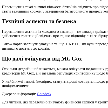
Переміщення такої значної кількості біткоїнів свідчить про пі
стати важливим кроком у завершенні багаторічного процесу ко
Технічні аспекти та безпека
Переміщення активів із холодного гаманця – це завжди делікат
здійснення транзакції свідчать про те, що відповідальні за бі
Також варто звернути увагу на те, що 116 BTC, які були переве
швидкого доступу до коштів.
Що далі очікувати від Mt. Gox
Оскільки дедлайн наближається, можна очікувати подальших рух
кредиторів Mt. Gox, а й загальна репутація крипторинку щодо 
У найближчі тижні, ймовірно, стануть відомі нові деталі щодо
повідомленнями.
Джерело інформації:
Coindesk
.
Для читачів, які паралельно вивчають фінансові сервіси у крип