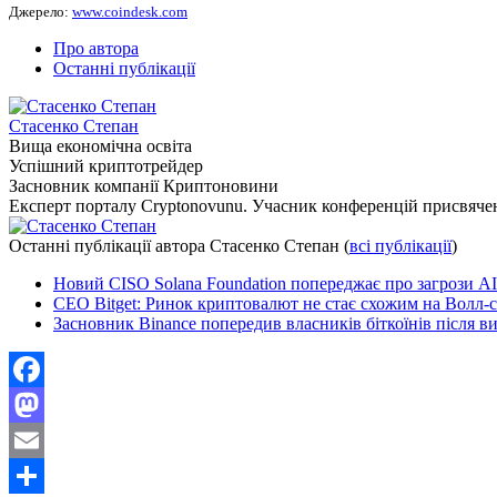
Джерело:
www.coindesk.com
Про автора
Останні публікації
Стасенко Степан
Вища економічна освіта
Успішний криптотрейдер
Засновник компанії Криптоновини
Експерт порталу Cryptonovunu. Учасник конференцій присвяч
Останні публікації автора Стасенко Степан
(
всі публікації
)
Новий CISO Solana Foundation попереджає про загрози A
CEO Bitget: Ринок криптовалют не стає схожим на Волл-с
Засновник Binance попередив власників біткоїнів після в
Facebook
Mastodon
Email