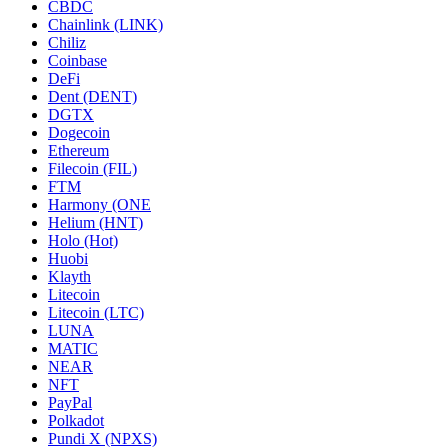
CBDC
Chainlink (LINK)
Chiliz
Coinbase
DeFi
Dent (DENT)
DGTX
Dogecoin
Ethereum
Filecoin (FIL)
FTM
Harmony (ONE
Helium (HNT)
Holo (Hot)
Huobi
Klayth
Litecoin
Litecoin (LTC)
LUNA
MATIC
NEAR
NFT
PayPal
Polkadot
Pundi X (NPXS)