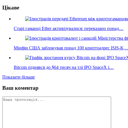
Поділитися
Цікаве
Старі гаманці Ether активізувалися: переказано понад…
Мінфін США заблокував понад 100 криптоадрес ISIS-K,
Bitcoin піднявся до $64 тисяч на тлі IPO SpaceX і…
Показати більше
Ваш коментар