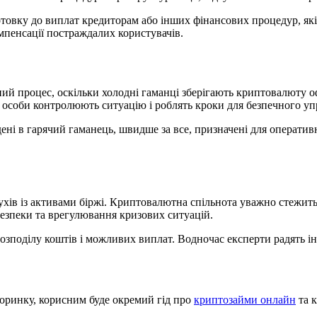
дготовку до виплат кредиторам або інших фінансових процедур, як
мпенсації постраждалих користувачів.
ний процес, оскільки холодні гаманці зберігають криптовалюту о
ржу особи контролюють ситуацію і роблять кроки для безпечного у
дені в гарячий гаманець, швидше за все, призначені для оператив
ів із активами біржі. Криптовалютна спільнота уважно стежить 
безпеки та врегулювання кризових ситуацій.
 розподілу коштів і можливих виплат. Водночас експерти радять 
торинку, корисним буде окремий гід про
криптозайми онлайн
та к