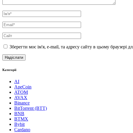
Зберегти моє ім'я, e-mail, та адресу сайту в цьому браузері 
Категорії
AI
ApeCoin
ATOM
AVAX
Binance
BitTorrent (BTT)
BNB
BTMX
Bybit
Cardano