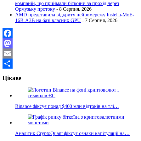
компаній, що приймали біткоїни за прохід через
Ормузьку протоку
- 8 Серпня, 2026
AMD представила відкриту нейромережу Instella-MoE-
16B-A3B на базі власних GPU
- 7 Серпня, 2026
Facebook
Mastodon
Email
Поділитися
Цікаве
Binance фіксує понад $400 млн відтоків на тлі…
Аналітик CryptoQuant фіксує ознаки капітуляції на…