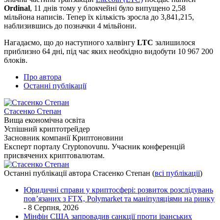
Ordinal
, 11 днів тому у блокчейні було випущено 2,58
мільйона написів. Тепер їх кількість зросла до 3,841,215,
наблизившись до позначки 4 мільйони.
Нагадаємо, що до наступного халвінгу
LTC
залишилося
приблизно 64 дні, під час яких необхідно видобути 10 967 200
блоків.
Про автора
Останні публікації
Стасенко Степан
Вища економічна освіта
Успішний криптотрейдер
Засновник компанії Криптоновини
Експерт порталу Cryptonovunu. Учасник конференцій
присвячених криптовалютам.
Останні публікації автора Стасенко Степан
(
всі публікації
)
Юридичні справи у криптосфері: розвиток розслідувань
пов’язаних з FTX, Polymarket та маніпуляціями на ринку
- 8 Серпня, 2026
Мінфін США запровадив санкції проти іранських