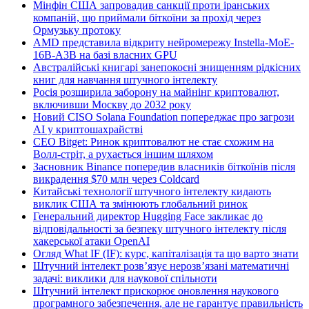
Мінфін США запровадив санкції проти іранських
компаній, що приймали біткоїни за прохід через
Ормузьку протоку
AMD представила відкриту нейромережу Instella-MoE-
16B-A3B на базі власних GPU
Австралійські книгарі занепокоєні знищенням рідкісних
книг для навчання штучного інтелекту
Росія розширила заборону на майнінг криптовалют,
включивши Москву до 2032 року
Новий CISO Solana Foundation попереджає про загрози
AI у криптошахрайстві
CEO Bitget: Ринок криптовалют не стає схожим на
Волл-стріт, а рухається іншим шляхом
Засновник Binance попередив власників біткоїнів після
викрадення $70 млн через Coldcard
Китайські технології штучного інтелекту кидають
виклик США та змінюють глобальний ринок
Генеральний директор Hugging Face закликає до
відповідальності за безпеку штучного інтелекту після
хакерської атаки OpenAI
Огляд What IF (IF): курс, капіталізація та що варто знати
Штучний інтелект розв’язує нерозв’язані математичні
задачі: виклики для наукової спільноти
Штучний інтелект прискорює оновлення наукового
програмного забезпечення, але не гарантує правильність