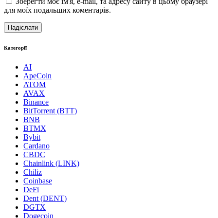
Зберегти моє ім'я, e-mail, та адресу сайту в цьому браузері
для моїх подальших коментарів.
Категорії
AI
ApeCoin
ATOM
AVAX
Binance
BitTorrent (BTT)
BNB
BTMX
Bybit
Cardano
CBDC
Chainlink (LINK)
Chiliz
Coinbase
DeFi
Dent (DENT)
DGTX
Dogecoin