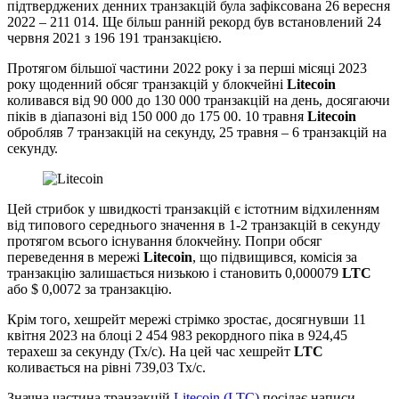
підтверджених денних транзакцій була зафіксована 26 вересня
2022 – 211 014. Ще більш ранній рекорд був встановлений 24
червня 2021 з 196 191 транзакцією.
Протягом більшої частини 2022 року і за перші місяці 2023
року щоденний обсяг транзакцій у блокчейні
Litecoin
коливався від 90 000 до 130 000 транзакцій на день, досягаючи
піків в діапазоні від 150 000 до 175 00. 10 травня
Litecoin
обробляв 7 транзакцій на секунду, 25 травня – 6 транзакцій на
секунду.
Цей стрибок у швидкості транзакцій є істотним відхиленням
від типового середнього значення в 1-2 транзакцій в секунду
протягом всього існування блокчейну. Попри обсяг
переведення в мережі
Litecoin
, що підвищився, комісія за
транзакцію залишається низькою і становить 0,000079
LTC
або $ 0,0072 за транзакцію.
Крім того, хешрейт мережі стрімко зростає, досягнувши 11
квітня 2023 на блоці 2 454 983 рекордного піка в 924,45
терахеш за секунду (Тх/с). На цей час хешрейт
LTC
коливається на рівні 739,03 Тх/с.
Значна частина транзакцій
Litecoin (LTC)
посідає написи