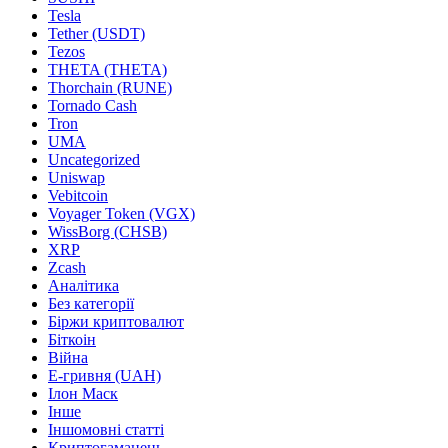
Tesla
Tether (USDT)
Tezos
THETA (THETA)
Thorchain (RUNE)
Tornado Cash
Tron
UMA
Uncategorized
Uniswap
Vebitcoin
Voyager Token (VGX)
WissBorg (CHSB)
XRP
Zcash
Аналітика
Без категорії
Біржи криптовалют
Біткоін
Війна
Е-гривня (UAH)
Ілон Маск
Інше
Іншомовні статті
Криптогаманець