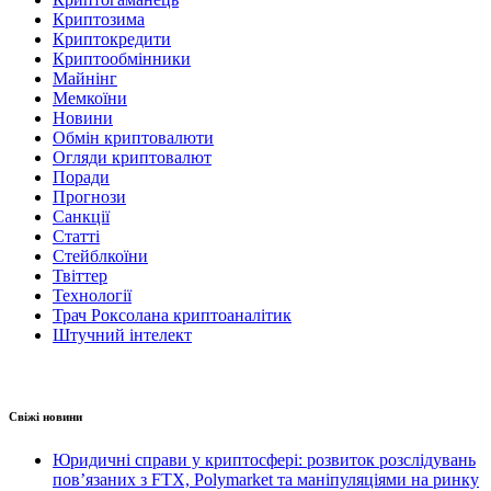
Криптозима
Криптокредити
Криптообмінники
Майнінг
Мемкоїни
Новини
Обмін криптовалюти
Огляди криптовалют
Поради
Прогнози
Санкції
Статті
Стейблкоїни
Твіттер
Технології
Трач Роксолана криптоаналітик
Штучний інтелект
Свіжі новини
Юридичні справи у криптосфері: розвиток розслідувань
пов’язаних з FTX, Polymarket та маніпуляціями на ринку