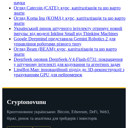
науки
Огляд Catecoin (CATE): курс, капіталізація та що варто
знати
Огляд Koma Inu (KOMA): курс, капіталізація та що варто
знати
Український ринок штучного інтелекту отримує новий
імпульс від моделі Inkling Small від Thinking Machines
Google Deepmind представила Gemini Robotics 2 для
управління роботами різного типу
Огляд Beam (BEAM): курс, капіталізація та що варто
знати
DeepSeek оновив DeepSeek-V4-Flash-0731: покращення
у штучному інтелекті для кодування та агентних задач
LingBot-Map: інноваційний підхід до 3D-реконструкції з
урахуванням GPU для нейромереж
Cryptonovunu
Криптоновини українською: Bitcoin, Ethereum, DeFi, Web3,
біржі, ринок та аналітика для трейдерів і інвесторів.