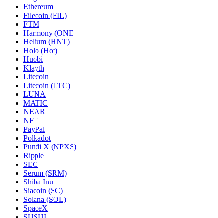
Ethereum
Filecoin (FIL)
FTM
Harmony (ONE
Helium (HNT)
Holo (Hot)
Huobi
Klayth
Litecoin
Litecoin (LTC)
LUNA
MATIC
NEAR
NFT
PayPal
Polkadot
Pundi X (NPXS)
Ripple
SEC
Serum (SRM)
Shiba Inu
Siacoin (SC)
Solana (SOL)
SpaceX
SUSHI