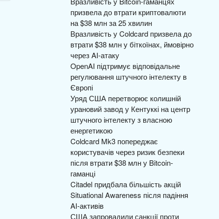
Вразливість у Bitcoin-гаманцях
призвела до втрати криптовалюти
на $38 млн за 25 хвилин
Вразливість у Coldcard призвела до
втрати $38 млн у біткоїнах, ймовірно
через AI-атаку
OpenAI підтримує відповідальне
регулювання штучного інтелекту в
Європі
Уряд США перетворює колишній
урановий завод у Кентуккі на центр
штучного інтелекту з власною
енергетикою
Coldcard Mk3 попереджає
користувачів через ризик безпеки
після втрати $38 млн у Bitcoin-
гаманці
Citadel придбала більшість акцій
Situational Awareness після падіння
AI-активів
США запровадили санкції проти