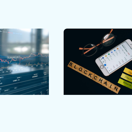
 подала позов до
Біржа HTX Джастіна Сана
з затвердження…
змінює ончейн-гаманці на тлі…