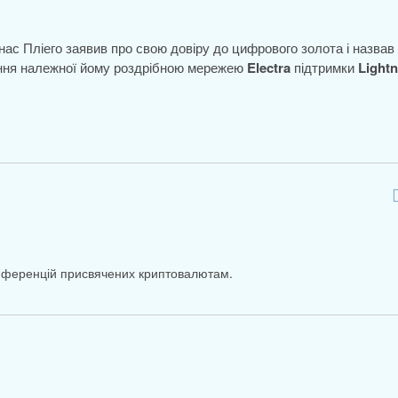
ас Пліего заявив про свою довіру до цифрового золота і назвав
вання належної йому роздрібною мережею
Electra
підтримки
Lightn
онференцій присвячених криптовалютам.