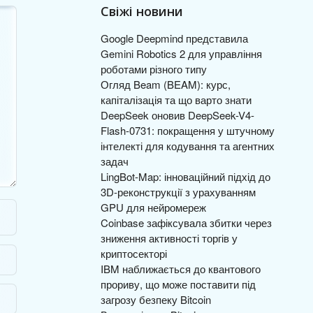
Свіжі новини
Google Deepmind представила
Gemini Robotics 2 для управління
роботами різного типу
Огляд Beam (BEAM): курс,
капіталізація та що варто знати
DeepSeek оновив DeepSeek-V4-
Flash-0731: покращення у штучному
інтелекті для кодування та агентних
задач
LingBot-Map: інноваційний підхід до
3D-реконструкції з урахуванням
GPU для нейромереж
Coinbase зафіксувала збитки через
зниження активності торгів у
криптосекторі
IBM наближається до квантового
прориву, що може поставити під
загрозу безпеку Bitcoin