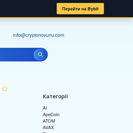
Перейти на Bybit
info@cryptonovunu.com
Категорії
AI
ApeCoin
ATOM
AVAX