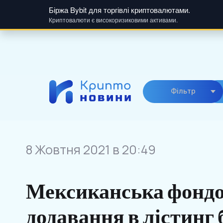
Біржа Bybit для торгівлі криптовалютами.
Криптовалюти є високоризиковими активами.
Skip
to
content
Фiльтр
8 Жовтня 2021 в 20:49
Мексиканська фондо
додавання в лістинг