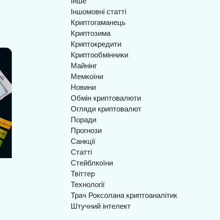
Інше
Іншомовні статті
Криптогаманець
Криптозима
Криптокредити
Криптообмінники
Майнінг
Мемкоїни
Новини
Обмін криптовалюти
Огляди криптовалют
Поради
Прогнози
Санкції
Статті
Стейблкоїни
Твіттер
Технології
Трач Роксолана криптоаналітик
Штучний інтелект