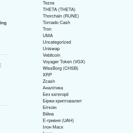
Tezos
THETA (THETA)
Thorchain (RUNE)
Tornado Cash
ing
Tron
UMA
Uncategorized
Uniswap
Vebitcoin
Voyager Token (VGX)
WissBorg (CHSB)
XRP
Zcash
Аналітика
Без категорії
Біржи криптовалют
Біткоін
Війна
Е-гривня (UAH)
Ілон Маск