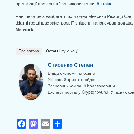
організації про санкції за використання
біткоіна
.
Раніше один з найбагатших людей Мексики Рікардо Салін
фіатні гроші шахрайством. Пізніше він анонсував дода
Network.
Про автора
Останні публікації
Стасенко Степан
Вища економічна освіта
Успішний криптотрейдер
Засновник компанії Криптоновини
Експерт порталу Cryptonovunu. Учасник к
F
M
E
П
a
a
m
о