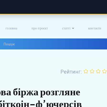
головна
про проєкт
статті
контакти
Рейтинг:
ва біржа розгляне
 біткоін-ф’ючерсів