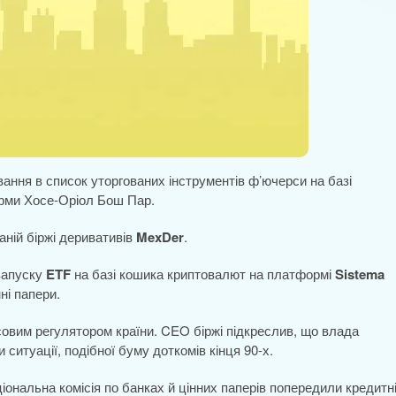
ання в список уторгованих інструментів ф’ючерси на базі
орми Хосе-Оріол Бош Пар.
ній біржі деривативів
MexDer
.
 запуску
ETF
на базі кошика криптовалют на платформі
Sistema
нні папери.
совим регулятором країни. CEO біржі підкреслив, що влада
итуації, подібної буму доткомів кінця 90-х.
іональна комісія по банках й цінних паперів попередили кредитн