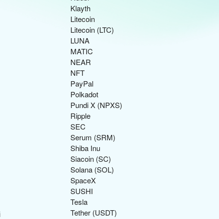
Klayth
Litecoin
Litecoin (LTC)
LUNA
MATIC
NEAR
NFT
PayPal
Polkadot
Pundi X (NPXS)
Ripple
SEC
Serum (SRM)
Shiba Inu
Siacoin (SC)
Solana (SOL)
SpaceX
SUSHI
Tesla
Tether (USDT)
і