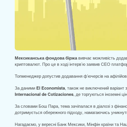
Мексиканська фондова біржа
вивчає можливість додав
криптовалют. Про це в ході інтерв’ю заявив CEO платф
Топменеджер допустив додавання ф’ючерсів на афілійова
За даними
El Economista
, також не виключений варіант
Internacional de Cotizaciones
, де торгуються іноземні ці
За словами Бош Пара, тема зачіпалася в діалозі з фінан
дотримується обережного підходу, намагаючись уникнути с
Нагадаємо, у вересні Банк Мексики, Мінфін країни та Нац