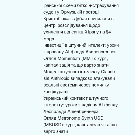
іранської схеми біткоїн-страхування
суден у Ормузькій протоці
Криптобіржа з Дубая опинилася в
центрі розслідування щодо
ухилення від санкцій Ірану на $4
млрд
Інвестиції в штучний інтелект: уроки
з провалу AI-фонду Aschenbrenner
Огляд Momentum (MMT): курс,
капіталізація та що варто знати
Моделі штучного інтелекту Claude
від Anthropic випадково атакували
реальні системи через помилку
конфігурації
Український контекст штучного
інтелекту: уроки з падіння AI-фонду
Леопольда Ашенбреннера
Огляд Metronome Synth USD
(MSUSD): курс, капіталізація та що
варто знати