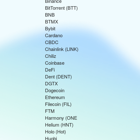
Binance
BitTorrent (BTT)
BNB
BTMX
Bybit
Cardano
CBDC
Chainlink (LINK)
Chiliz
Coinbase
DeFi
Dent (DENT)
DGTX
Dogecoin
Ethereum
Filecoin (FIL)
FTM
Harmony (ONE
Helium (HNT)
Holo (Hot)
Huobi