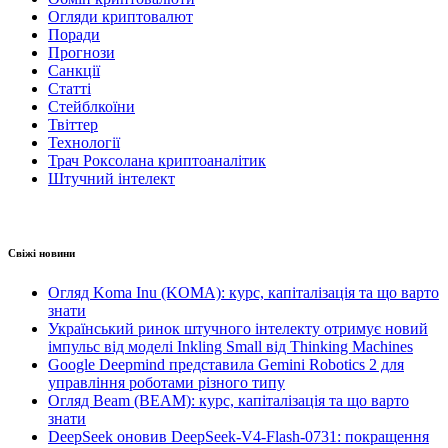
Огляди криптовалют
Поради
Прогнози
Санкції
Статті
Стейблкоїни
Твіттер
Технології
Трач Роксолана криптоаналітик
Штучний інтелект
Свіжі новини
Огляд Koma Inu (KOMA): курс, капіталізація та що варто
знати
Український ринок штучного інтелекту отримує новий
імпульс від моделі Inkling Small від Thinking Machines
Google Deepmind представила Gemini Robotics 2 для
управління роботами різного типу
Огляд Beam (BEAM): курс, капіталізація та що варто
знати
DeepSeek оновив DeepSeek-V4-Flash-0731: покращення