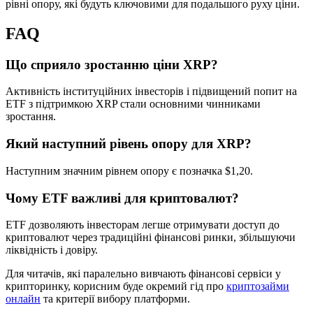
рівні опору, які будуть ключовими для подальшого руху ціни.
FAQ
Що сприяло зростанню ціни XRP?
Активність інституційних інвесторів і підвищений попит на
ETF з підтримкою XRP стали основними чинниками
зростання.
Який наступний рівень опору для XRP?
Наступним значним рівнем опору є позначка $1,20.
Чому ETF важливі для криптовалют?
ETF дозволяють інвесторам легше отримувати доступ до
криптовалют через традиційні фінансові ринки, збільшуючи
ліквідність і довіру.
Для читачів, які паралельно вивчають фінансові сервіси у
крипторинку, корисним буде окремий гід про
криптозайми
онлайн
та критерії вибору платформи.