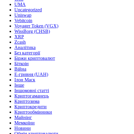
UMA
Uncategorized
Uniswap
Vebitcoin
Voyager Token (VGX)
WissBorg (CHSB)
XRP
Zcash
Аналітика
Без категорії
Біржи криптовалют
Біткоін
Війна
Е-гривня (UAH)
Ілон Маск
Інше
Іншомовні статті
Криптогаманець
Криптозима
Криптокредити
Криптообмінники
Майнінг
Мемкоїни
Новини
Обмін криптовалюти