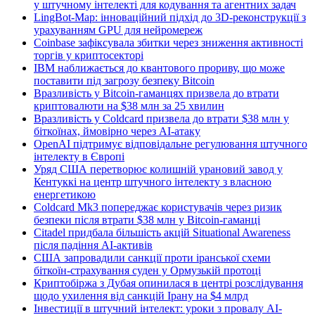
у штучному інтелекті для кодування та агентних задач
LingBot-Map: інноваційний підхід до 3D-реконструкції з
урахуванням GPU для нейромереж
Coinbase зафіксувала збитки через зниження активності
торгів у криптосекторі
IBM наближається до квантового прориву, що може
поставити під загрозу безпеку Bitcoin
Вразливість у Bitcoin-гаманцях призвела до втрати
криптовалюти на $38 млн за 25 хвилин
Вразливість у Coldcard призвела до втрати $38 млн у
біткоїнах, ймовірно через AI-атаку
OpenAI підтримує відповідальне регулювання штучного
інтелекту в Європі
Уряд США перетворює колишній урановий завод у
Кентуккі на центр штучного інтелекту з власною
енергетикою
Coldcard Mk3 попереджає користувачів через ризик
безпеки після втрати $38 млн у Bitcoin-гаманці
Citadel придбала більшість акцій Situational Awareness
після падіння AI-активів
США запровадили санкції проти іранської схеми
біткоїн-страхування суден у Ормузькій протоці
Криптобіржа з Дубая опинилася в центрі розслідування
щодо ухилення від санкцій Ірану на $4 млрд
Інвестиції в штучний інтелект: уроки з провалу AI-