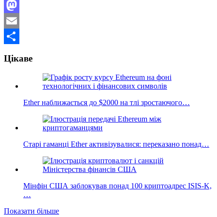
Facebook
Mastodon
Email
Поділитися
Цікаве
Ether наближається до $2000 на тлі зростаючого…
Старі гаманці Ether активізувалися: переказано понад…
Мінфін США заблокував понад 100 криптоадрес ISIS-K,
…
Показати більше