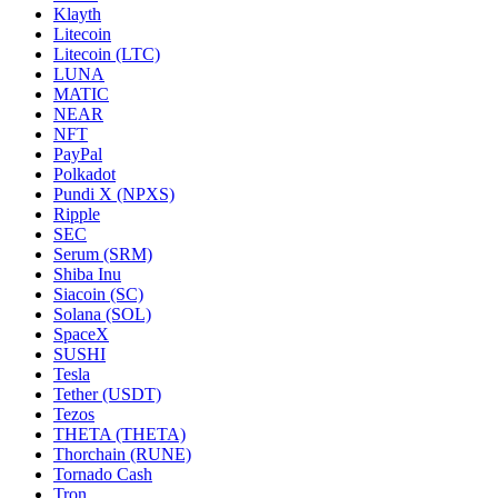
Klayth
Litecoin
Litecoin (LTC)
LUNA
MATIC
NEAR
NFT
PayPal
Polkadot
Pundi X (NPXS)
Ripple
SEC
Serum (SRM)
Shiba Inu
Siacoin (SC)
Solana (SOL)
SpaceX
SUSHI
Tesla
Tether (USDT)
Tezos
THETA (THETA)
Thorchain (RUNE)
Tornado Cash
Tron