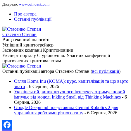
Джерело:
www.coindesk.com
Про автора
Останні публікації
Стасенко Степан
Вища економічна освіта
Успішний криптотрейдер
Засновник компанії Криптоновини
Експерт порталу Cryptonovunu. Учасник конференцій
присвячених криптовалютам.
Останні публікації автора Стасенко Степан
(
всі публікації
)
Огляд Koma Inu (KOMA): курс, капіталізація та що варто
знати
- 6 Серпня, 2026
Український ринок штучного інтелекту отримує новий
імпульс від моделі Inkling Small від Thinking Machines
- 6
Серпня, 2026
Google Deepmind представила Gemini Robotics 2 для
управління роботами різного типу
- 6 Серпня, 2026