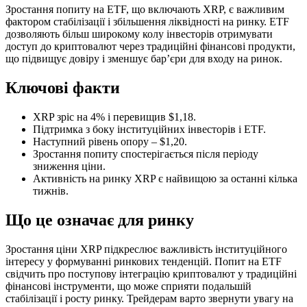
Зростання попиту на ETF, що включають XRP, є важливим
фактором стабілізації і збільшення ліквідності на ринку. ETF
дозволяють більш широкому колу інвесторів отримувати
доступ до криптовалют через традиційні фінансові продукти,
що підвищує довіру і зменшує бар’єри для входу на ринок.
Ключові факти
XRP зріс на 4% і перевищив $1,18.
Підтримка з боку інституційних інвесторів і ETF.
Наступний рівень опору – $1,20.
Зростання попиту спостерігається після періоду
зниження ціни.
Активність на ринку XRP є найвищою за останні кілька
тижнів.
Що це означає для ринку
Зростання ціни XRP підкреслює важливість інституційного
інтересу у формуванні ринкових тенденцій. Попит на ETF
свідчить про поступову інтеграцію криптовалют у традиційні
фінансові інструменти, що може сприяти подальшій
стабілізації і росту ринку. Трейдерам варто звернути увагу на