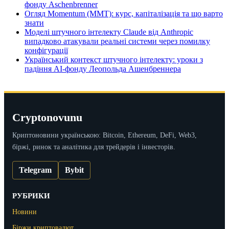
фонду Aschenbrenner
Огляд Momentum (MMT): курс, капіталізація та що варто
знати
Моделі штучного інтелекту Claude від Anthropic
випадково атакували реальні системи через помилку
конфігурації
Український контекст штучного інтелекту: уроки з
падіння AI-фонду Леопольда Ашенбреннера
Cryptonovunu
Криптоновини українською: Bitcoin, Ethereum, DeFi, Web3,
біржі, ринок та аналітика для трейдерів і інвесторів.
Telegram
Bybit
РУБРИКИ
Новини
Біржи криптовалют