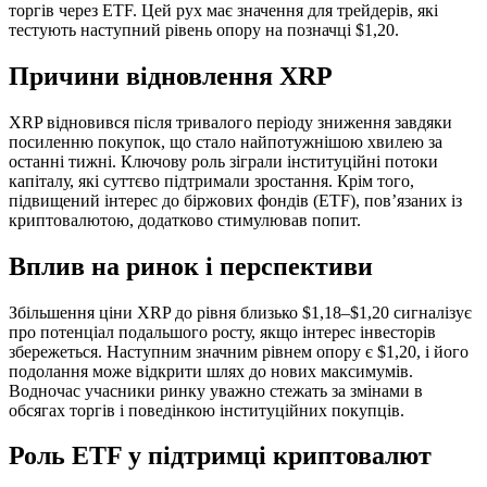
торгів через ETF. Цей рух має значення для трейдерів, які
тестують наступний рівень опору на позначці $1,20.
Причини відновлення XRP
XRP відновився після тривалого періоду зниження завдяки
посиленню покупок, що стало найпотужнішою хвилею за
останні тижні. Ключову роль зіграли інституційні потоки
капіталу, які суттєво підтримали зростання. Крім того,
підвищений інтерес до біржових фондів (ETF), пов’язаних із
криптовалютою, додатково стимулював попит.
Вплив на ринок і перспективи
Збільшення ціни XRP до рівня близько $1,18–$1,20 сигналізує
про потенціал подальшого росту, якщо інтерес інвесторів
збережеться. Наступним значним рівнем опору є $1,20, і його
подолання може відкрити шлях до нових максимумів.
Водночас учасники ринку уважно стежать за змінами в
обсягах торгів і поведінкою інституційних покупців.
Роль ETF у підтримці криптовалют