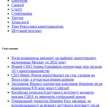
Прогнози
Санкції
Статті
Стейблкоїни
Твіттер
Технології
Трач Роксолана криптоаналітик
Штучний інтелект
Свіжі новини
Росія розширила заборону на майнінг криптовалют,
включивши Москву до 2032 року
Новий CISO Solana Foundation попереджає про загрози
AI у криптошахрайстві
CEO Bitget: Ринок криптовалют не стає схожим на
Волл-стріт, а рухається іншим шляхом
Засновник Binance попередив власників біткоїнів після
викрадення $70 млн через Coldcard
Китайські технології штучного інтелекту кидають
виклик США та змінюють глобальний ринок
Генеральний директор Hugging Face закликає до
відповідальності за безпеку штучного інтелекту після