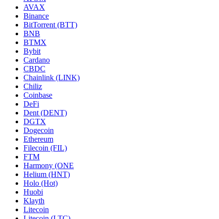
AVAX
Binance
BitTorrent (BTT)
BNB
BTMX
Bybit
Cardano
CBDC
Chainlink (LINK)
Chiliz
Coinbase
DeFi
Dent (DENT)
DGTX
Dogecoin
Ethereum
Filecoin (FIL)
FTM
Harmony (ONE
Helium (HNT)
Holo (Hot)
Huobi
Klayth
Litecoin
Litecoin (LTC)