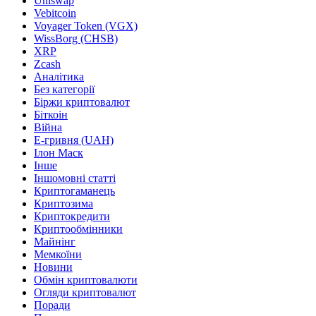
Uniswap
Vebitcoin
Voyager Token (VGX)
WissBorg (CHSB)
XRP
Zcash
Аналітика
Без категорії
Біржи криптовалют
Біткоін
Війна
Е-гривня (UAH)
Ілон Маск
Інше
Іншомовні статті
Криптогаманець
Криптозима
Криптокредити
Криптообмінники
Майнінг
Мемкоїни
Новини
Обмін криптовалюти
Огляди криптовалют
Поради