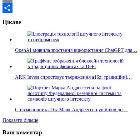
Email
Поділитися
Цікаве
OpenAI виявила зростання використання ChatGPT для…
ARK Invest спростовує твердження a16z: традиційні…
Співзасновник a16z Марк Андреессен увійшов до…
Показати більше
Ваш коментар