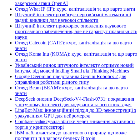
хакерської атаки OpenAI
Огляд What IF (IF): курс, капіталізація та що варто знати
Штучний інтелект розв’язує нерозв’язані математичні
задачі: виклики для наукової спільноти
Штучний інтелект прискорює оновлення наукового
програмного забезпечення, але не гарантує правильність
науки
Огляд Catecoin (CATE): курс, капіталізація та що варто
знати
Огляд Koma Inu (KOMA): курс, капіталізація та що варто
знати
Український ринок штучного інтелекту отримує новий
імпульс від моделі Inkling Small від Thinking Machines
Google Deepmind представила Gemini Robotics 2 для
управління роботами різного типу
Огляд Beam (BEAM): курс, капіталізація та що варто
знати
DeepSeek оновив DeepSeek-V4-Flash-0731: покращення
у штучному інтелекті для кодування та агентних задач
LingBot-Map: інноваційний підхід до 3D-реконструкції з
урахуванням GPU для нейромереж
Coinbase зафіксувала збитки через зниження активності
торгів у криптосекторі
IBM наближається до квантового прориву, що може
поставити під загрозу безпеку Bitcoin