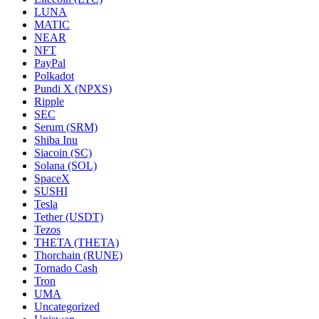
LUNA
MATIC
NEAR
NFT
PayPal
Polkadot
Pundi X (NPXS)
Ripple
SEC
Serum (SRM)
Shiba Inu
Siacoin (SC)
Solana (SOL)
SpaceX
SUSHI
Tesla
Tether (USDT)
Tezos
THETA (THETA)
Thorchain (RUNE)
Tornado Cash
Tron
UMA
Uncategorized