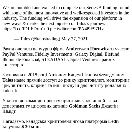
We are humbled and excited to complete our Series A funding round
with some of the most innovative and well-respected investors in the
industry. The funding will drive the expansion of our platform in
new ways & marks the next big step of Talos’s journey.
https://t.co/fDLFDrm1u0 pic.twitter.com/PA4l9F97Hv
— Talos (@talostrading) May 27, 2021
Раунд очолила венчурна фірма
Andreessen Horowitz
за участю
PayPal Ventures, Fidelity Investments, Galaxy Digital, Elefund,
Illuminate Financial, STEADAST Capital Ventures і ранніх
інвесторів.
Заснована в 2018 році Антоном Кацем і Ітаном Фельдманом
Talos
надає прямий доступ до ринку криптовалют, моніторинг
цін, звітність, кліринг та інші послуги для інституціональних
клієнтів.
У квітні до команди проєкту приєднався колишній глава
департаменту цифрових активів
Goldman Sachs
Джастін
Шмідт.
Нагадаємо, канадська криптолендінгова платформа
Ledn
залучила
$ 30 млн.