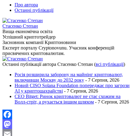
Про автора
Останні публікації
Стасенко Степан
Вища економічна освіта
Успішний криптотрейдер
Засновник компанії Криптоновини
Експерт порталу Cryptonovunu. Учасник конференцій
присвячених криптовалютам.
Останні публікації автора Стасенко Степан
(
всі публікації
)
Росія розширила заборону на майнінг криптовалют,
включивши Москву до 2032 року
- 7 Серпня, 2026
Новий CISO Solana Foundation попереджає про загрози
AI у криптошахрайстві
- 7 Серпня, 2026
CEO Bitget: Ринок криптовалют не стає схожим на
Волл-стріт, а рухається іншим шляхом
- 7 Серпня, 2026
Facebook
Mastodon