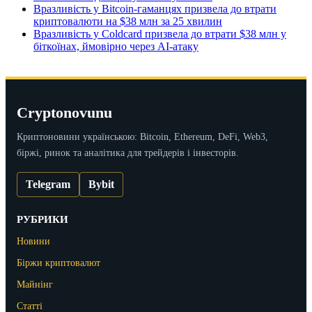
Вразливість у Bitcoin-гаманцях призвела до втрати
криптовалюти на $38 млн за 25 хвилин
Вразливість у Coldcard призвела до втрати $38 млн у
біткоїнах, ймовірно через AI-атаку
Cryptonovunu
Криптоновини українською: Bitcoin, Ethereum, DeFi, Web3,
біржі, ринок та аналітика для трейдерів і інвесторів.
Telegram
Bybit
РУБРИКИ
Новини
Біржи криптовалют
Майнінг
Статті