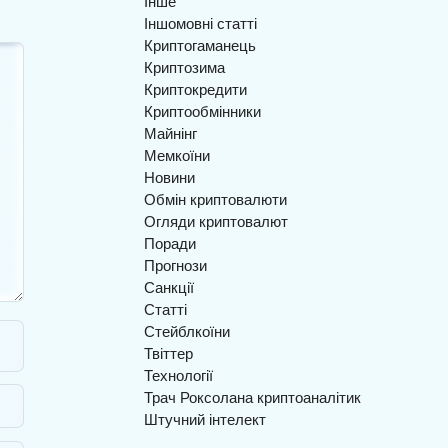
Інше
Іншомовні статті
Криптогаманець
Криптозима
Криптокредити
Криптообмінники
Майнінг
Мемкоїни
Новини
Обмін криптовалюти
Огляди криптовалют
Поради
Прогнози
Санкції
Статті
Стейблкоїни
Твіттер
Технології
Трач Роксолана криптоаналітик
Штучний інтелект