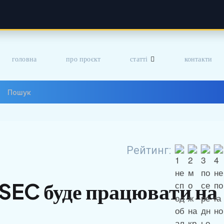
головна
про проєкт
статті
контакти
Рейтинг:
SEC буде працювати на