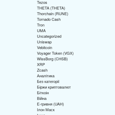
Tezos
THETA (THETA)
Thorchain (RUNE)
Tornado Cash
Tron
UMA
Uncategorized
Uniswap
Vebitcoin
Voyager Token (VGX)
WissBorg (CHSB)
XRP
Zcash
Аналітика
Без категорії
Біржи криптовалют
Біткоін
Війна
Е-гривня (UAH)
Ілон Маск