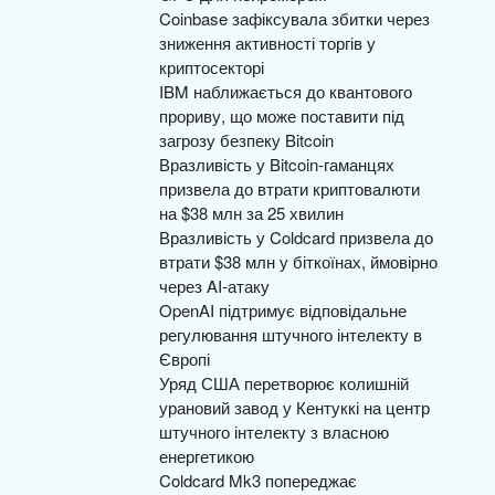
Coinbase зафіксувала збитки через
зниження активності торгів у
криптосекторі
IBM наближається до квантового
прориву, що може поставити під
загрозу безпеку Bitcoin
Вразливість у Bitcoin-гаманцях
призвела до втрати криптовалюти
на $38 млн за 25 хвилин
Вразливість у Coldcard призвела до
втрати $38 млн у біткоїнах, ймовірно
через AI-атаку
OpenAI підтримує відповідальне
регулювання штучного інтелекту в
Європі
Уряд США перетворює колишній
урановий завод у Кентуккі на центр
штучного інтелекту з власною
енергетикою
Coldcard Mk3 попереджає