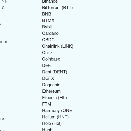
Binance
BitTorrent (BTT)
BNB
BTMX
а
Bybit
Cardano
CBDC
анні
Chainlink (LINK)
Chiliz
Coinbase
DeFi
Dent (DENT)
DGTX
Dogecoin
Ethereum
Filecoin (FIL)
FTM
Harmony (ONE
Helium (HNT)
ги.
Holo (Hot)
Huobi
в в