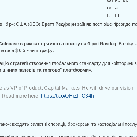
рів і бірж США (SEC) Б
ретт Редферн
зайняв пост віце-президент
Coinbase в рамках прямого лістингу на біржі Nasdaq
. В очікув
иплатила $ 6,5 млн штрафу.
цію стратегії створення глобального стандарту для кріпторинків
 цінних паперів та торгової платформи
».
as VP of Product, Capital Markets. He will drive our vision
ts. Read more here:
https://t.co/QHiZFIG34h
кож входять валютні операції, брокерські та кастодіальні послу
розробляв правила для ринків криптовалют. До цього він працюва