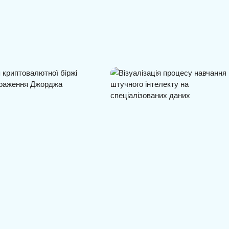
конгресмен США
Колишній дослідник OpenAI
нтос потрапив під…
прогнозує інвестиції понад…