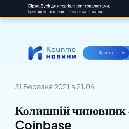
Біржа Bybit для торгівлі криптовалютами.
Криптовалюти є високоризиковими активами.
Skip
to
content
Фiльтр
31 Березня 2021 в 21:04
Колишній чиновник 
Coinbase