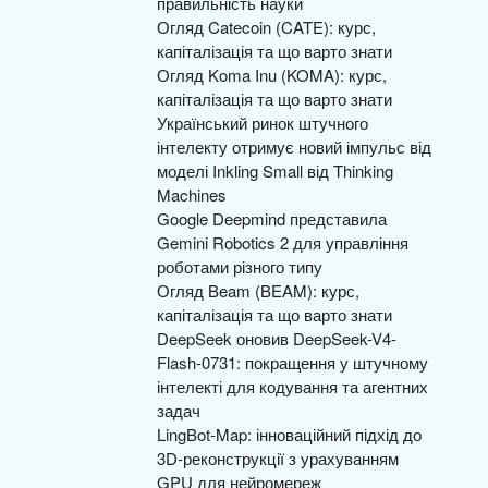
правильність науки
Огляд Catecoin (CATE): курс,
капіталізація та що варто знати
Огляд Koma Inu (KOMA): курс,
капіталізація та що варто знати
Український ринок штучного
інтелекту отримує новий імпульс від
моделі Inkling Small від Thinking
Machines
Google Deepmind представила
Gemini Robotics 2 для управління
роботами різного типу
Огляд Beam (BEAM): курс,
капіталізація та що варто знати
DeepSeek оновив DeepSeek-V4-
Flash-0731: покращення у штучному
інтелекті для кодування та агентних
задач
LingBot-Map: інноваційний підхід до
3D-реконструкції з урахуванням
GPU для нейромереж