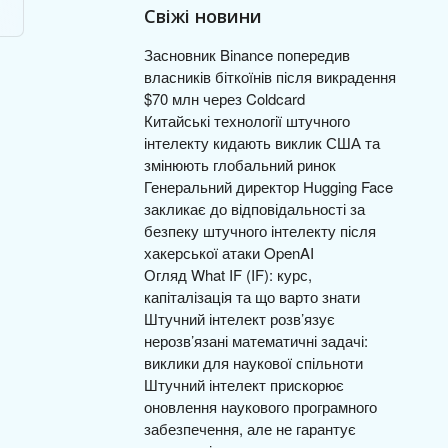
Свіжі новини
Засновник Binance попередив
власників біткоїнів після викрадення
$70 млн через Coldcard
Китайські технології штучного
інтелекту кидають виклик США та
змінюють глобальний ринок
Генеральний директор Hugging Face
закликає до відповідальності за
безпеку штучного інтелекту після
хакерської атаки OpenAI
Огляд What IF (IF): курс,
капіталізація та що варто знати
Штучний інтелект розв’язує
нерозв’язані математичні задачі:
виклики для наукової спільноти
Штучний інтелект прискорює
оновлення наукового програмного
забезпечення, але не гарантує