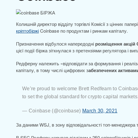
Колишній директор відділу торгівлі Комісії з цінних папе
кріптобіржі
Coinbase по продуктам і ринкам капіталу.
Призначення відбулося напередодні
розміщення акцій 
цієї події біржа зіткнулася з претензіями регулятора і в
Редферну належить «відповідати за формування і реаліза
капіталу, в тому числі цифрових з
абезпечених активами
We’re proud to welcome Brett Redfearn to Coinbase 
to set the global standard for crypto capital marke
— Coinbase (@coinbase)
March 30, 2021
За даними WSJ, в зону відповідальності топ-менеджера та
В SEC Редферн керував відділом з 250 співробітників і 