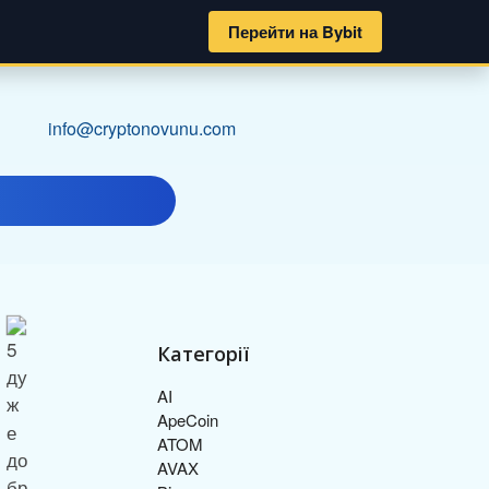
Перейти на Bybit
info@cryptonovunu.com
Категорії
AI
ApeCoin
ATOM
AVAX