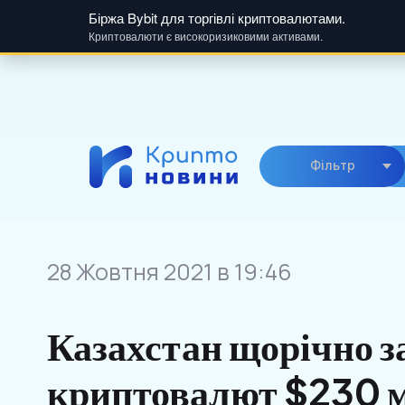
Біржа Bybit для торгівлі криптовалютами.
Криптовалюти є високоризиковими активами.
Skip
to
content
Фiльтр
28 Жовтня 2021 в 19:46
Казахстан щорічно з
криптовалют $230 