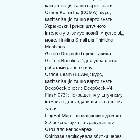
капіталізація та що варто знати
Огляд Koma Inu (KOMA): курс,
капіталізація та що варто знати
Український ринок штучного
інтелекту отримує новий імпульс від
моделі Inkling Small від Thinking
Machines
Google Deepmind представила
Gemini Robotics 2 для управління
роботами різного типу
Огляд Beam (BEAM): курс,
капіталізація та що варто знати
DeepSeek оновив DeepSeek-V4-
Flash-0731: покращення у штучному
інтелекті для кодування та агентних
задач
LingBot-Map: інноваційний підхід до
3D-реконструкції з урахуванням
GPU для нейромереж
Coinbase зафіксувала збитки через