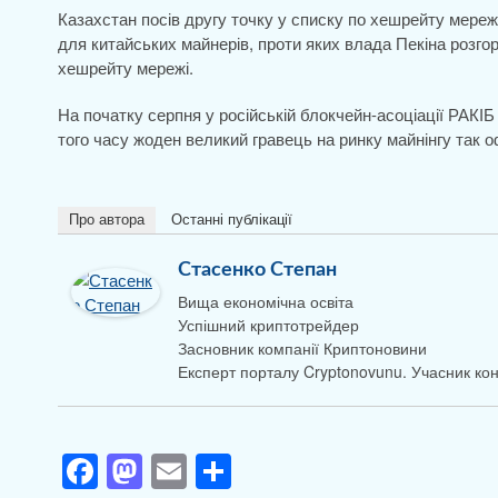
Казахстан посів другу точку у списку по хешрейту мереж
для китайських майнерів, проти яких влада Пекіна розгор
хешрейту мережі.
На початку серпня у російській блокчейн-асоціації РАКІБ 
того часу жоден великий гравець на ринку майнінгу так офі
Про автора
Останні публікації
Стасенко Степан
Вища економічна освіта
Успішний криптотрейдер
Засновник компанії Криптоновини
Експерт порталу Cryptonovunu. Учасник к
F
M
E
П