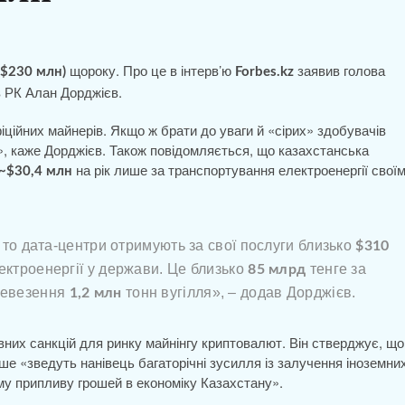
щороку. Про це в інтерв’ю
заявив голова
$230 млн)
Forbes.kz
ів РК Алан Дорджієв.
ційних майнерів. Якщо ж брати до уваги й «сірих» здобувачів
, каже Дорджієв. Також повідомляється, що казахстанська
на рік лише за транспортування електроенергії свої
~$30,4 млн
, то дата-центри отримують за свої послуги близько
$310
лектроенергії у держави. Це близько
тенге за
85 млрд
еревезення
тонн вугілля», – додав Дорджієв.
1,2 млн
вних санкцій для ринку майнінгу криптовалют. Він стверджує, що
е «зведуть нанівець багаторічні зусилля із залучення іноземни
му припливу грошей в економіку Казахстану».