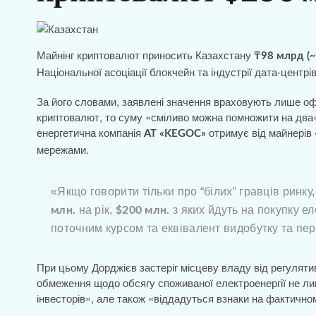
Майнінг криптовалют приносить Казахстану
₸98 млрд (~
Національної асоціації блокчейн та індустрії дата-центр
За його словами, заявлені значення враховують лише офі
криптовалют, то суму «сміливо можна помножити на два»
енергетична компанія
отримує від майнерів
АТ «KEGOC»
мережами.
«Якщо говорити тільки про “білих” гравців ринку
на рік,
з яких йдуть на покупку е
млн.
$200 млн.
поточним курсом та еквівалент видобутку та п
При цьому Дорджієв застеріг місцеву владу від регуляти
обмеження щодо обсягу споживаної електроенергії не лиш
інвесторів», але також «віддадуться взнаки на фактично