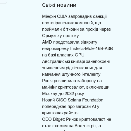
Свіжі новини
Мінфін США запровадив санкції
проти іранських компаній, що
приймали біткоїни за прохід через
Ормузьку протоку
AMD представила відкриту
нейромережу Instella-MoE-16B-A3B
на базі власних GPU
Австралійські книгарі занепокоєні
знищенням рідкісних книг для
навчання штучного інтелекту
Росія розширила заборону на
майнінг криптовалют, включивши
Москву до 2032 року
Новий CISO Solana Foundation
попереджає про загрози AI у
криптошахрайстві
CEO Bitget: Ринок криптовалют не
стає схожим на Волл-стріт, а