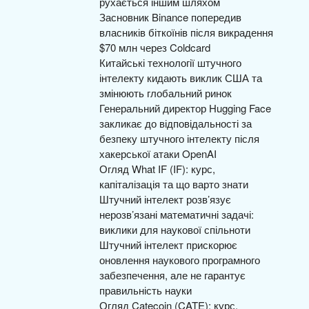
рухається іншим шляхом
Засновник Binance попередив
власників біткоїнів після викрадення
$70 млн через Coldcard
Китайські технології штучного
інтелекту кидають виклик США та
змінюють глобальний ринок
Генеральний директор Hugging Face
закликає до відповідальності за
безпеку штучного інтелекту після
хакерської атаки OpenAI
Огляд What IF (IF): курс,
капіталізація та що варто знати
Штучний інтелект розв’язує
нерозв’язані математичні задачі:
виклики для наукової спільноти
Штучний інтелект прискорює
оновлення наукового програмного
забезпечення, але не гарантує
правильність науки
Огляд Catecoin (CATE): курс,