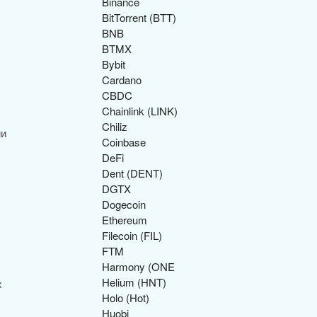
Binance
BitTorrent (BTT)
BNB
BTMX
Bybit
Cardano
CBDC
Chainlink (LINK)
Chiliz
ми
Coinbase
DeFi
Dent (DENT)
DGTX
Dogecoin
Ethereum
Filecoin (FIL)
FTM
Harmony (ONE
Helium (HNT)
х
Holo (Hot)
Huobi