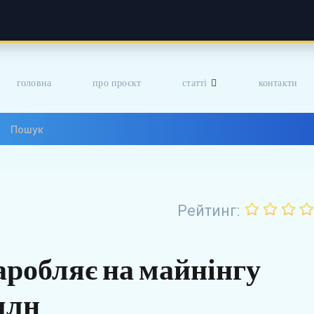
головна
про проєкт
статті
контакти
Рейтинг:
аробляє на майнінгу
млн