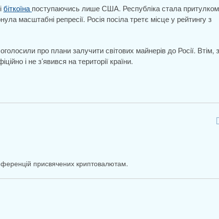
і
біткоїна
поступаючись лише США. Республіка стала притулком
нула масштабні репресії. Росія посіла третє місце у рейтингу з
оголосили про плани залучити світових майнерів до Росії. Втім, 
ційно і не з’явився на території країни.
онференцій присвячених криптовалютам.