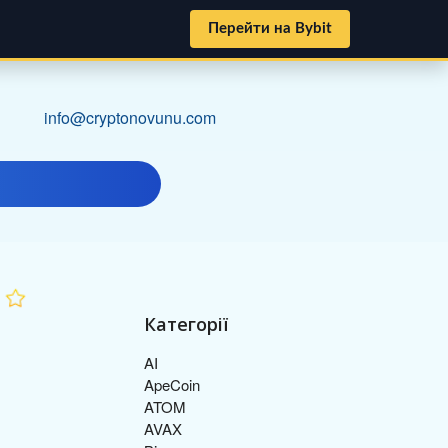
Перейти на Bybit
info@cryptonovunu.com
Категорії
AI
ApeCoin
ATOM
AVAX