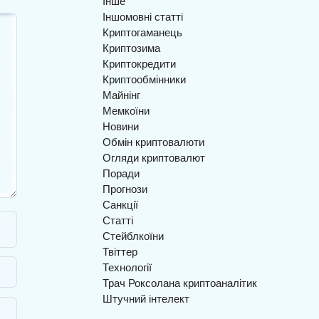
Інше
Іншомовні статті
Криптогаманець
Криптозима
Криптокредити
Криптообмінники
Майнінг
Мемкоїни
Новини
Обмін криптовалюти
Огляди криптовалют
Поради
Прогнози
Санкції
Статті
Стейблкоїни
Твіттер
Технології
Трач Роксолана криптоаналітик
Штучний інтелект