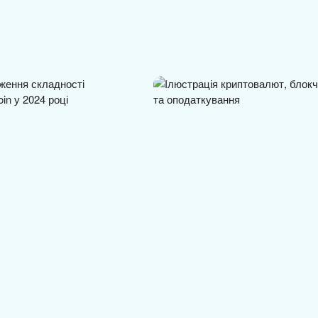
майнінгу Bitcoin
Криптолобі закликає Конгрес
 на 10% —…
США ухвалити…