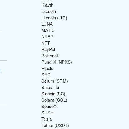
Klayth
Litecoin
Litecoin (LTC)
LUNA
з
MATIC
NEAR
NFT
PayPal
Polkadot
Pundi X (NPXS)
Ripple
SEC
Serum (SRM)
Shiba Inu
Siacoin (SC)
Solana (SOL)
SpaceX
SUSHI
Tesla
Tether (USDT)