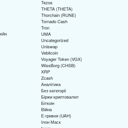
Tezos
THETA (THETA)
Thorchain (RUNE)
Tornado Cash
Tron
UMA
Uncategorized
Uniswap
Vebitcoin
Voyager Token (VGX)
WissBorg (CHSB)
XRP
Zcash
Аналітика
Без категорії
Біржи криптовалют
Біткоін
Війна
Е-гривня (UAH)
Ілон Маск