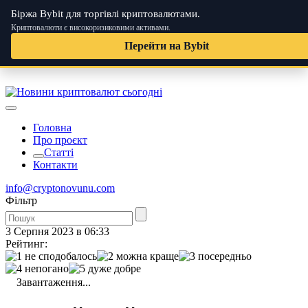
Біржа Bybit для торгівлі криптовалютами.
Криптовалюти є високоризиковими активами.
Перейти на Bybit
Skip
to
content
Головна
Про проєкт
Статті
Контакти
info@cryptonovunu.com
Фiльтр
3 Серпня 2023 в 06:33
Рейтинг:
Завантаження...