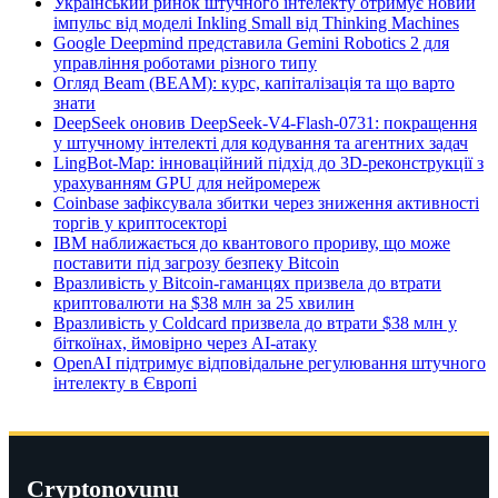
Український ринок штучного інтелекту отримує новий
імпульс від моделі Inkling Small від Thinking Machines
Google Deepmind представила Gemini Robotics 2 для
управління роботами різного типу
Огляд Beam (BEAM): курс, капіталізація та що варто
знати
DeepSeek оновив DeepSeek-V4-Flash-0731: покращення
у штучному інтелекті для кодування та агентних задач
LingBot-Map: інноваційний підхід до 3D-реконструкції з
урахуванням GPU для нейромереж
Coinbase зафіксувала збитки через зниження активності
торгів у криптосекторі
IBM наближається до квантового прориву, що може
поставити під загрозу безпеку Bitcoin
Вразливість у Bitcoin-гаманцях призвела до втрати
криптовалюти на $38 млн за 25 хвилин
Вразливість у Coldcard призвела до втрати $38 млн у
біткоїнах, ймовірно через AI-атаку
OpenAI підтримує відповідальне регулювання штучного
інтелекту в Європі
Cryptonovunu