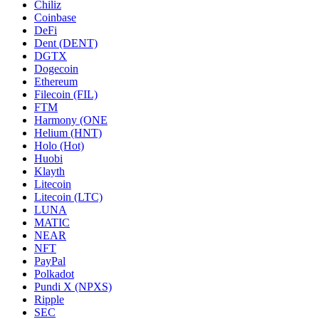
Chiliz
Coinbase
DeFi
Dent (DENT)
DGTX
Dogecoin
Ethereum
Filecoin (FIL)
FTM
Harmony (ONE
Helium (HNT)
Holo (Hot)
Huobi
Klayth
Litecoin
Litecoin (LTC)
LUNA
MATIC
NEAR
NFT
PayPal
Polkadot
Pundi X (NPXS)
Ripple
SEC