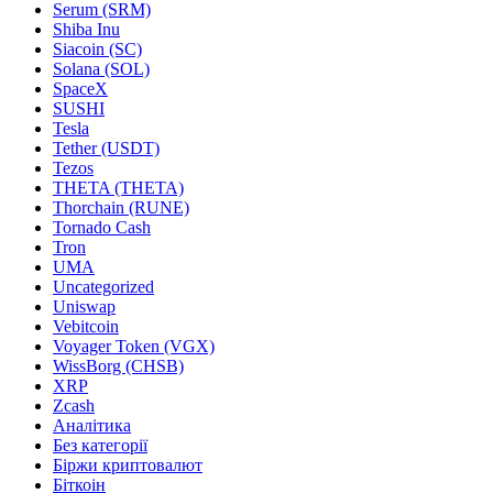
Serum (SRM)
Shiba Inu
Siacoin (SC)
Solana (SOL)
SpaceX
SUSHI
Tesla
Tether (USDT)
Tezos
THETA (THETA)
Thorchain (RUNE)
Tornado Cash
Tron
UMA
Uncategorized
Uniswap
Vebitcoin
Voyager Token (VGX)
WissBorg (CHSB)
XRP
Zcash
Аналітика
Без категорії
Біржи криптовалют
Біткоін