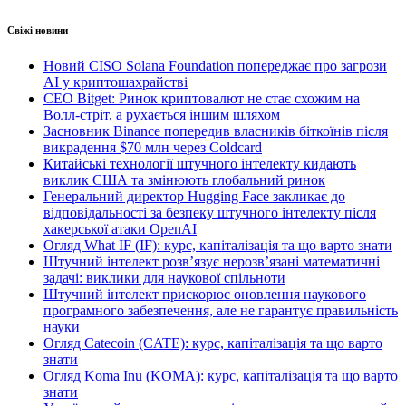
Свіжі новини
Новий CISO Solana Foundation попереджає про загрози
AI у криптошахрайстві
CEO Bitget: Ринок криптовалют не стає схожим на
Волл-стріт, а рухається іншим шляхом
Засновник Binance попередив власників біткоїнів після
викрадення $70 млн через Coldcard
Китайські технології штучного інтелекту кидають
виклик США та змінюють глобальний ринок
Генеральний директор Hugging Face закликає до
відповідальності за безпеку штучного інтелекту після
хакерської атаки OpenAI
Огляд What IF (IF): курс, капіталізація та що варто знати
Штучний інтелект розв’язує нерозв’язані математичні
задачі: виклики для наукової спільноти
Штучний інтелект прискорює оновлення наукового
програмного забезпечення, але не гарантує правильність
науки
Огляд Catecoin (CATE): курс, капіталізація та що варто
знати
Огляд Koma Inu (KOMA): курс, капіталізація та що варто
знати