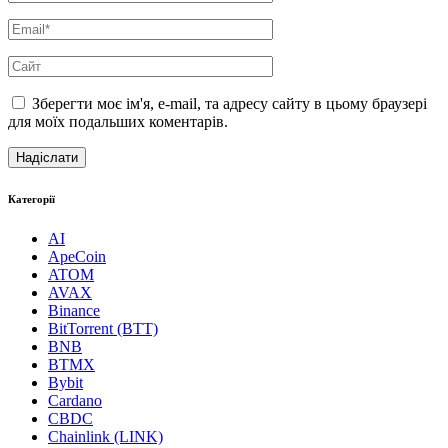
Зберегти моє ім'я, e-mail, та адресу сайту в цьому браузері
для моїх подальших коментарів.
Категорії
AI
ApeCoin
ATOM
AVAX
Binance
BitTorrent (BTT)
BNB
BTMX
Bybit
Cardano
CBDC
Chainlink (LINK)