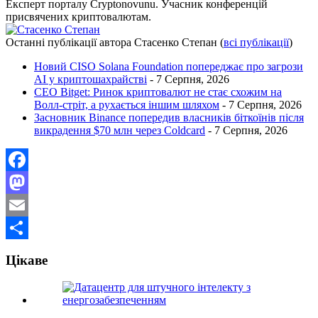
Експерт порталу Cryptonovunu. Учасник конференцій
присвячених криптовалютам.
Останні публікації автора Стасенко Степан
(
всі публікації
)
Новий CISO Solana Foundation попереджає про загрози
AI у криптошахрайстві
- 7 Серпня, 2026
CEO Bitget: Ринок криптовалют не стає схожим на
Волл-стріт, а рухається іншим шляхом
- 7 Серпня, 2026
Засновник Binance попередив власників біткоїнів після
викрадення $70 млн через Coldcard
- 7 Серпня, 2026
Facebook
Mastodon
Email
Поділитися
Цікаве