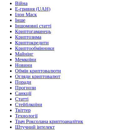
Війна
Е-гривня (UAH)
Ілон Маск
Інше
Іншомовні статті
Криптогаманець
Криптозима
Криптокредити
Криптообмінники
Майнінг
Мемкоїни
Новини
Обмін криптовалюти
Огляди криптовалют
Поради
Прогнози
Санкції
Статті
Стейблкоїни
Твіттер
Технології
Трач Роксолана криптоаналітик
Штучний інтелект