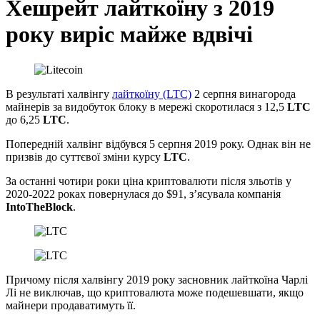
Хешрейт лайткоїну з 2019
року виріс майже вдвічі
В результаті халвінгу
лайткоїну (LTC)
2 серпня винагорода
майнерів за видобуток блоку в мережі скоротилася з 12,5
LTC
до 6,25
LTC
.
Попередній халвінг відбувся 5 серпня 2019 року. Однак він не
призвів до суттєвої зміни курсу
LTC
.
За останні чотири роки ціна криптовалюти після зльотів у
2020-2022 роках повернулася до $91, з’ясувала компанія
IntoTheBlock
.
Причому після халвінгу 2019 року засновник лайткоїна Чарлі
Лі не виключав, що криптовалюта може подешевшати, якщо
майнери продаватимуть її.