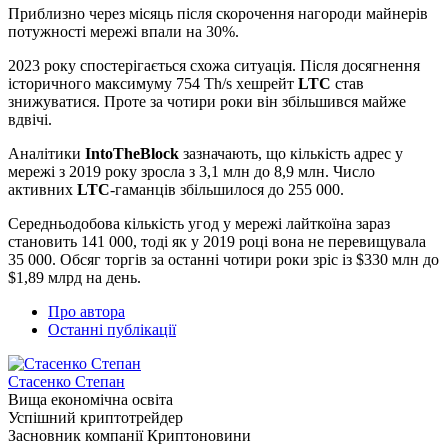
Приблизно через місяць після скорочення нагороди майнерів
потужності мережі впали на 30%.
2023 року спостерігається схожа ситуація. Після досягнення
історичного максимуму 754 Th/s хешрейт
LTC
став
знижуватися. Проте за чотири роки він збільшився майже
вдвічі.
Аналітики
IntoTheBlock
зазначають, що кількість адрес у
мережі з 2019 року зросла з 3,1 млн до 8,9 млн. Число
активних
LTC
-гаманців збільшилося до 255 000.
Середньодобова кількість угод у мережі лайткоїна зараз
становить 141 000, тоді як у 2019 році вона не перевищувала
35 000. Обсяг торгів за останні чотири роки зріс із $330 млн до
$1,89 млрд на день.
Про автора
Останні публікації
Стасенко Степан
Вища економічна освіта
Успішний криптотрейдер
Засновник компанії Криптоновини