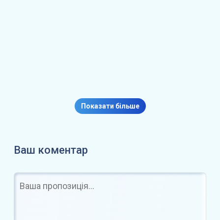
k
с
я
Біржа Coinbase отримала
ліцензію сінгапурського
Показати більше
регулятора
Ваш коментар