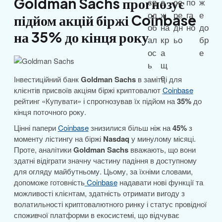
Goldman Sachs прогнозує
підйом акцій біржі Coinbase
на 35% до кінця року
Інвестиційний банк
Goldman Sachs
в замітці для
клієнтів присвоїв акціям біржі криптовалют
Coinbase
рейтинг «Купувати» і спрогнозував їх підйом на
35%
до
кінця поточного року.
Цінні папери
Coinbase
знизилися більш ніж на
45%
з
моменту лістингу на біржі
Nasdaq
у минулому місяці.
Проте, аналітики
Goldman Sachs
вважають, що вони
здатні відіграти значну частину падіння в доступному
для огляду майбутньому. Цьому, за їхніми словами,
допоможе готовність
Coinbase
надавати нові функції та
можливості клієнтам, здатність отримати вигоду з
волатильності криптовалютного ринку і статус провідної
споживчої платформи в екосистемі, що відчуває