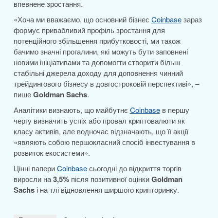
впевнене зростання.
«Хоча ми вважаємо, що основний бізнес
Coinbase
зараз
формує привабливий профіль зростання для
потенційного збільшення прибутковості, ми також
бачимо значні прогалини, які можуть бути заповнені
новими ініціативами та допомогти створити більш
стабільні джерела доходу для доповнення чинний
трейдингового бізнесу в довгостроковій перспективі», –
пише
Goldman Sachs
.
Аналітики визнають, що майбутнє
Coinbase
в першу
чергу визначить успіх або провал криптовалюти як
класу активів, але водночас відзначають, що її акції
«являють собою першокласний спосіб інвестування в
розвиток екосистеми».
Цінні папери
Coinbase
сьогодні до відкриття торгів
виросли на
3,5%
після позитивної оцінки
Goldman
Sachs
і на тлі відновлення ширшого крипторинку.