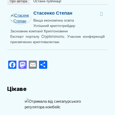
Про автора
Останні публікації
Стасенко Степан
Вища економічна освіта
Успішний криптотрейдер
Засновник компанії Криптоновини
Експерт порталу Cryptonovunu. Учасник конференцій
присвячених криптовалютам.
F
M
E
П
a
a
m
о
c
st
ail
ді
e
o
л
Цікаве
b
d
и
o
o
т
o
n
и