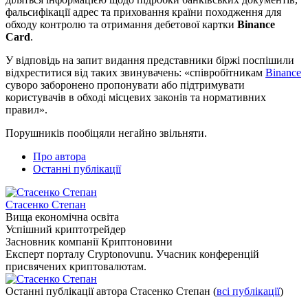
фальсифікації адрес та приховання країни походження для
обходу контролю та отримання дебетової картки
Binance
Card
.
У відповідь на запит видання представники біржі поспішили
відхреститися від таких звинувачень: «співробітникам
Binance
суворо заборонено пропонувати або підтримувати
користувачів в обході місцевих законів та нормативних
правил».
Порушників пообіцяли негайно звільняти.
Про автора
Останні публікації
Стасенко Степан
Вища економічна освіта
Успішний криптотрейдер
Засновник компанії Криптоновини
Експерт порталу Cryptonovunu. Учасник конференцій
присвячених криптовалютам.
Останні публікації автора Стасенко Степан
(
всі публікації
)