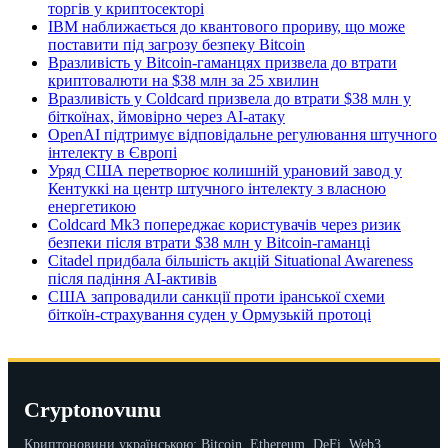
торгів у криптосекторі
IBM наближається до квантового прориву, що може
поставити під загрозу безпеку Bitcoin
Вразливість у Bitcoin-гаманцях призвела до втрати
криптовалюти на $38 млн за 25 хвилин
Вразливість у Coldcard призвела до втрати $38 млн у
біткоїнах, ймовірно через AI-атаку
OpenAI підтримує відповідальне регулювання штучного
інтелекту в Європі
Уряд США перетворює колишній урановий завод у
Кентуккі на центр штучного інтелекту з власною
енергетикою
Coldcard Mk3 попереджає користувачів через ризик
безпеки після втрати $38 млн у Bitcoin-гаманці
Citadel придбала більшість акцій Situational Awareness
після падіння AI-активів
США запровадили санкції проти іранської схеми
біткоїн-страхування суден у Ормузькій протоці
Cryptonovunu
Криптоновини українською: Bitcoin, Ethereum, DeFi, Web3,