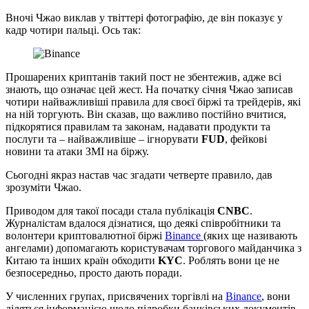
Вночі Чжао виклав у твіттері фотографію, де він показує у
кадр чотири пальці. Ось так:
Прошарених криптанів такий пост не збентежив, адже всі
знають, що означає цей жест. На початку січня Чжао записав
чотири найважливіші правила для своєї біржі та трейдерів, які
на ній торгують. Він сказав, що важливо постійно вчитися,
підкорятися правилам та законам, надавати продукти та
послуги та – найважливіше – ігнорувати
FUD
, фейкові
новини та атаки ЗМІ на біржу.
Сьогодні якраз настав час згадати четверте правило, дав
зрозуміти Чжао.
Приводом для такої посади стала публікація
CNBC
.
Журналістам вдалося дізнатися, що деякі співробітники та
волонтери криптовалютної біржі
Binance
(яких ще називають
ангелами) допомагають користувачам торгового майданчика з
Китаю та інших країн обходити
KYC
. Роблять вони це не
безпосередньо, просто дають поради.
У численних групах, присвячених торгівлі на
Binance
, вони
діляться інформацією щодо підробки банківських документів,