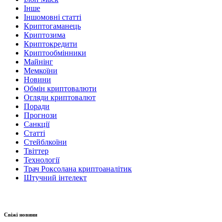
Інше
Іншомовні статті
Криптогаманець
Криптозима
Криптокредити
Криптообмінники
Майнінг
Мемкоїни
Новини
Обмін криптовалюти
Огляди криптовалют
Поради
Прогнози
Санкції
Статті
Стейблкоїни
Твіттер
Технології
Трач Роксолана криптоаналітик
Штучний інтелект
Свіжі новини