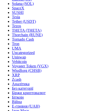
Solana (SOL)
SpaceX
SUSHI
Tesla
Tether (USDT)
Tezos
THETA (THETA)
Thorchain (RUNE)
Tornado Cash
Tron
UMA
Uncategorized
Uniswap
Vebitcoin
Voyager Token (VGX)
WissBorg (CHSB)
XRP
Zcash
Аналітика
Без категорії
Біржи криптовалют
Біткоін
Війна
Е-гривня (UAH)
Ілон Маск