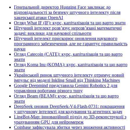
Генеральний директор Hugging Face закликає до
відповідальності за безпеку штучного інтелекту після
хакерської атаки OpenAI
Огляд What IF (IF): курс, капіталізація та що варто знати
Штучний інтелект розв’язує нерозв’язані математичні
задачі: виклики для наукової спільноти
Штучний інтелект прискорює оновлення наукового
програмного забезпечення, але не гарантує правильність
науки
Огляд Catecoin (CATE): курс, капіталізація та що варто
знати
Огляд Koma Inu (KOMA): курс, капіталізація та що варто
знати
Український ринок штучного інтелекту отримує новий
імпульс від моделі Inkling Small від Thinking Machines
Google Deepmind представила Gemini Robotics 2 для
управління роботами різного типу
Огляд Beam (BEAM): курс, капіталізація та що варто
знати
DeepSeek оновив DeepSeek-V4-Flash-0731: покращення
у штучному інтелекті для кодування та агентних задач
LingBot-Map: інноваційний підхід до 3D-реконструкції з
урахуванням GPU для нейромереж
Coinbase зафіксувала збитки через зниження активності