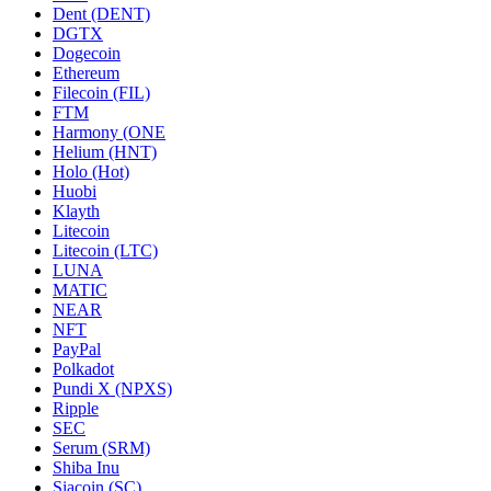
Dent (DENT)
DGTX
Dogecoin
Ethereum
Filecoin (FIL)
FTM
Harmony (ONE
Helium (HNT)
Holo (Hot)
Huobi
Klayth
Litecoin
Litecoin (LTC)
LUNA
MATIC
NEAR
NFT
PayPal
Polkadot
Pundi X (NPXS)
Ripple
SEC
Serum (SRM)
Shiba Inu
Siacoin (SC)