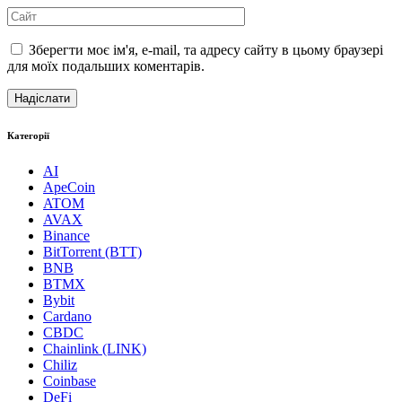
Зберегти моє ім'я, e-mail, та адресу сайту в цьому браузері
для моїх подальших коментарів.
Категорії
AI
ApeCoin
ATOM
AVAX
Binance
BitTorrent (BTT)
BNB
BTMX
Bybit
Cardano
CBDC
Chainlink (LINK)
Chiliz
Coinbase
DeFi