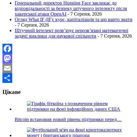
Генеральний директор Hugging Face закликає до
відповідальності за безпеку штучного інтелекту після
хакерської атаки OpenAI
- 7 Серпня, 2026
Огляд What IF (IF): курс, капіталізація та що варто знати
- 7 Серпня, 2026
Штучний інтелект розв’язує нерозв’язані математичні
задачі: виклики для наукової спільноти
- 7 Серпня, 2026
Facebook
Mastodon
Email
Поділитися
Цікаве
Bitcoin встановив новий рівень підтримки перед…